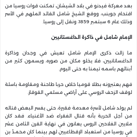
بعد معركة فيدنو في بلاد الشيشان، تمكنت قوات روسيا من
اقتحام جوينب، ووقع الشيخ شامل القائد الملهم في الأسر
وذلك عام 6 سبتمبر 1859، ونقل إلى روسيا.
الإمام شامل في ذاكرة الداغستانيين
ما زالت ذكرى الإمام شامل تعيش في وجدان وذاكرة
الداغساتانيين، فلا يخلو مكان من صوره، ويسمون كثير من
أبنائهم باسمه تيمنا به حتى اليوم.
فهم يعتبرونه بطلا قوميا خاض حربا طاحنة ومقاومة باسلة
لوقف الزحف الروسي على أراضي مسلمي القوقاز.
لم يولد شامل لأسرة معدمة فقيرة، حتى يفسر البعض قتاله
من أجل الحرية بأنه قتال الفقراء ضد الأغنياء. فقد كان
ملايين الفلاحين الروس يعانون في نهاية القرن الثامن عشر
في روسيا من استعباد الإقطاعيين لهم بينما كان محمدّ بن