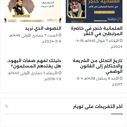
العلمانية خنجر في خاصرة
التصوف الذي نريد
المرابطين في الثغر
السبت 7 جمادى الأولى 1446هـ
الثلاثاء 7 شوال 1445هـ 16-4-
9-11-2024م
2024م
تاريخ التحلل من الشريعة
دليلك لفهم صفات اليهود..
والاحتكام إلى القانون
هل يقلدهم المسلمون؟
الوضعي
الأربعاء 3 جمادى الأولى 1440هـ
الأحد 9 رمضان 1438هـ 4-6-
9-1-2019م
2017م
آخر التغريدات على تويتر