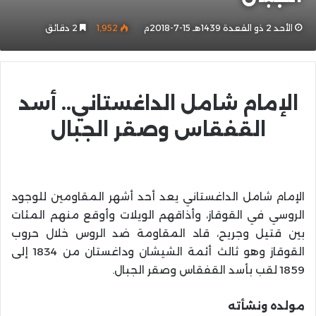
الأحد 2 ذو القعدة 1439هـ 15-7-2018م
1٬952
2 دقائق
الإمام شامل الداغستاني.. أسد
القفقاس وصقر الجبال
الإمام شامل الداغستاني يعد أحد أشهر المقاومين للوجود
الروسي في القوقاز، وأذاقهم الويلات وأوقع منهم المئات
بين قتيل وجريح، قاد المقاومة ضد الروس خلال حروب
القوقاز وهو ثالث أئمة الشيشان وداغستان من 1834 إلى
1859 لقب بأسد القفقاس وصقر الجبال.
مولده ونشأته