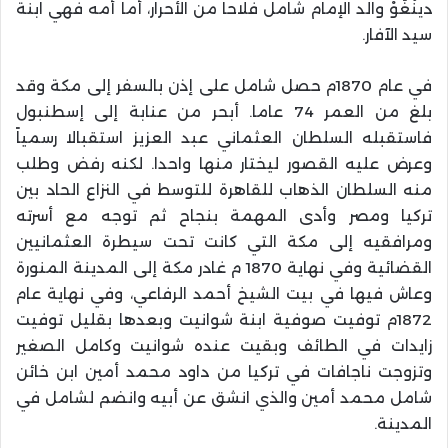
دينْغَوْ والد الإمام شامل فلاحا من الأحرار، أما أمه فهي ابنة
سيد الآفار.
في عام 1870م حصل شامل على إذن بالسفر إلى مكة وقد
بلغ من العمر 74 عاما. أبحر من عنابة إلى إسطنبول
فاستقبله السلطان العثماني عبد العزيز استقبالا رسمياً
وعرض عليه القصور ليختار منها واحدا. لكنه رفض وطلب
منه السلطان الذهاب للقاهرة للتوسط في النزاع الحاد بين
تركيا ومصر وأدى المهمة بنجاح ثم توجه مع أسرته
ومرافقيه إلى مكة التي كانت تحت سيطرة العثمانيين
القضائية وفي نهاية 1870 م غادر مكة إلى المدينة المنورة
وعاش فيها في بيت الشيخ أحمد الرفاعي، وفي نهاية عام
1872م توفيت صوفية ابنة شوانيت وبعدها بقليل توفيت
زايدات في الطائف وبقيت عنده شوانيت وكامل الصغير
وتزوجت ناجافات في تركيا من داود محمد أمين ابن خائن
شامل محمد أمين والذي انشق عن أبيه وانضم لشامل في
المدينة.