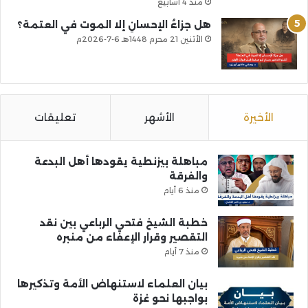
منذ 4 أسابيع
هل جزاءُ الإحسانِ إلا الموت في العتمة؟
الأثنين 21 محرم 1448هـ 6-7-2026م
الأخيرة
الأشهر
تعليقات
مباهلة بيزنطية يقودها أهل البدعة
والفرقة
منذ 6 أيام
خطبة الشيخ فتحي الرباعي بين نقد
التقصير وقرار الإعفاء من منبره
منذ 7 أيام
بيان العلماء لاستنهاض الأمة وتذكيرها
بواجبها نحو غزة