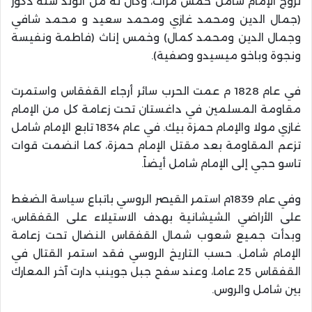
تزوج الإمام شامل خمس مرات، وكان له من الولد ستة ذكور
(جمال الدين ومحمد غازي ومحمد سعيد و محمد شافي
وجمال الدين ومحمد كمال) وخمس إناث (فاطمة ونفيسة
ونجوة وباخو ميسيدو وصفية).
في عام 1828 م عمت الحرب سائر أرجاء القفقاس واستمرت
مقاومة المسلمين في داغستان تحت زعامة كل من الإمام
غازي مولا والإمام حمزة بيك. في عام 1834 تابع الإمام شامل
تزعم المقاومة بعد مقتل الإمام حمزة، كما انضمت قوات
تاسو حجي إلى الإمام شامل أيضاً.
وفي عام 1839م استمر القيصر الروسي باتباع سياسة الضغط
على الأراضي الشيشانية بهدف الاستيلاء على القفقاس،
وبدأت جميع شعوب شمال القفقاس النضال تحت زعامة
الإمام شامل. حسب التاريخ الروسي فقد استمر القتال في
القفقاس 25 عاما، وعند سفح جبل جوينب دارت آخر المعارك
بين شامل والروس.