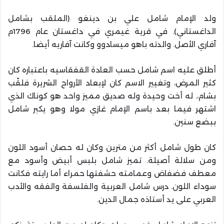
ولد الإمام شامل علي بن دينغو (الملقب بشامل
الداغستاني). في قرية غيمري في داغستان عام 1796م
آفاري الأصل. والدته باهو ميسادوو وكانت آفاريه أيضا.
أطلق عليه اسم شامل حسب العادة القفقاسيه باعتباره كان
كثير المرض، وتغيير الاسم كان لإبعاد الأرواح الشريرة فلقّب
بشام،. له أخت وحيدة وله صديق مميز واحد هو كوناك الذي
اشتهر فيما بعد باسم الإمام غازي مولا وهو يكبر شامل
ببضع سنين.
كان طول شامل أكثر من مترين وكان له حصان أسود اللون
ومن سلالة أصيلة. تميز شامل بلبس أبيض وأسود مع
معطف فضفاض وعمامته حشفتها حمراء أما رايته فكانت
سوداء اللون. درس شامل العربية والفلسفة والفقه والأدب
العربي على يد أستاذه جمال الدين.