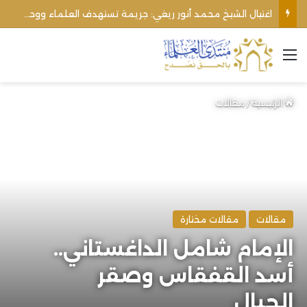
اغتيال الشيخ محمد أنور ريغي: جريمة تستهدف العلماء ووحدة المجتمع
القائمة
الرئيسية
/
مقالات
مقالات
مقالات مختارة
الإمام شامل الداغستاني..
أسد القفقاس وصقر
الجبال