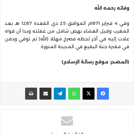
وفاته رحمه الله
وفي 4 فبراير 1871م الموافق 25 ذي القعدة 1287 هـ بعد
المغرب وقبل العشاء نهض شامل من غفلته وبدا أن قواه
عادت إليه في آخر لحظه فصرخ مهللا (الله) ثم توفي ودفن
في مقبرة جنة البقيع في المدينة المنورة.
(المصدر: موقع رسالة الإسلام)
واتساب
تيلقرام
مشاركة عبر البريد
طباعة