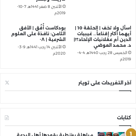
الأثنين 8 صفر 1441هـ 7-10-
2019م
اسأل ولا تخف | الحلقة 10 |
بودكاست أُفُق | الأفق
أيهما أكثر إقناعاً… غيبيات
الثامن: نافذة على العلوم
الدين أم عقلانيات الإلحاد؟!|
الشرعية | ٠٨
د. محمد العوضي
الأثنين 14 رجب 1441هـ 9-3-
الخميس 28 رجب 1440هـ 4-4-
2020م
2019م
آخر التغريدات على تويتر
كتابات
مباهلة بيزنطية يقودها أهل البدعة