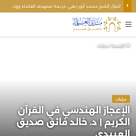
اغتيال الشيخ محمد أنور ريغي: جريمة تستهدف العلماء ووحدة المجتمع
القائمة
الرئيسية
/
مرئيات
مرئيات
الإعجاز الهندسي في القرآن
الكريم | د. خالد فائق صديق
العبيدي