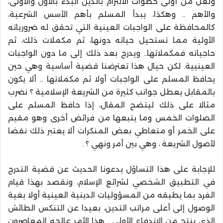
ولعل من أولى خطوات الالتزام بالدين البدء بالأول والأولى،
والأهم .. وهكذا، يبدأ المسلم بأهم الأسس الشرعية،
كالمحافظة على الواجبات العينية التي تحقق له ضرورياته
الأولية مما تستحيل حياته دونها، ثم مكملات ذلك، ثم
حاجياته فمكملاتها.. ويدرج بعد ذلك إلى ما دون الواجبات
العينيية. لكن حيال هذا تعترضنا قضية أساسية وهي حين
يحافظ المسلم على الواجبات أولا ثم مكملاتها .. ألا يكون
بالمقابل يعطل جوانب كثيرة من الشريعة الإسلامية ؟ نضرب
مثالا على ذلك ليتضح المقال، إذا حافظ المسلم على
الصلوات الخمس وما يتبعها من فرائض أخرى وهو مقيم
على الخمر أو متعاطي بعض المنكرات ألا يعتبر ذلك نقضا
لأصول الشريعة ، وهي بين أمر ونهي ؟ .
للإجابة على هذا التساؤل يدعونا الحديث عن قضية التدرج
في التطبيق الشخصي لشرائع الإسلام، ونقصد بهذا قيام
الفرد بما يطيقه من المسؤوليات الدينية العينية أولا بغية
الوصول إلى أعلى مراتب التدين، بعيدا عن التنكس الطائش
الذي ينتج من الاندفاع الأولي . هذا الأمر عالجه المعاصرون