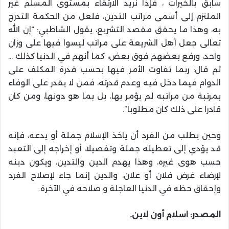
سابق بالخيرات ، فإذا نريد الارتقاء بمستوى المسلم غير
الملتزم إلى أسمى مراتب التدين، فلعل من الحكمة التدرج
به، وهذا ما يحقق مقصد التشريع، يقول الشاطبي: “إن الله
تعالى جعل أهل الشريعة على مراتب ليسوا فيها على وزان
واحد، ورفع بعضهم فوق بعض، كما أنهم في الدنيا كذلك …
ثم قال: ربما تفاوت الأمر فيها بحسب قدرة المكلف على
الدوام فيما دخل فيه وعدم قدرته، فمن لا يقدر على الوفاء
بمرتبة من مراتبه لم يؤمر بها، بل بما هو دونها، ومن كان
قادرا على ذلك كان مطلوبا”.
وحين يطلب من الفرد أن ياخذ الإسلام جملة أو يدعه، فإنه
قد يؤدي إلى تعطيله جملة وتفصيلا، أو إخراجه إلى التعبد
حسب هوى غيره، وهذا يهدم الدين والتدين، ويكون دينه
لإرضاء غرض فلان أو علان، والدين إنما جاء لإصلاح الفرد
وإحقاق حظه في الدنيا العاجلة و صلاحه في الآخرة.
المصدر: اسلام أون لاين.