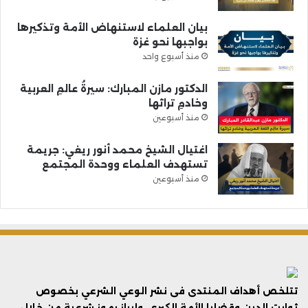
بيان العلماء لاستنهاض الأمة وتذكيرها
بواجبها نحو غزة
منذ أسبوع واحد
الدكتور مازن المبارك: سيرةُ عالمِ العربية
وخادمِ تراثها
منذ أسبوعين
اغتيال الشيخ محمد أنور ريغي: جريمة
تستهدف العلماء ووحدة المجتمع
منذ أسبوعين
تتلخص أهداف المنتدى فى نشر الوعي الشرعي بخصوص
ثوابت الدين وقضايا الأمة الكبرى، وإبراز رموز شرعية من خلال