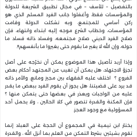
بالتفصيل – للأسف – في مجال تطبيق الشريعة للدولة
والمؤسسات فقط، وأغفلوا جانب الفرد المسلم الذي هو
ركن أساسي للمجتمع، وبه تشكلت الدولة وقامت
المؤسسات، وخطاب الشرع موجه إليه ابتداء وانتهاء، فإن
صلاح الفرد الديني صلاح مجتمعه، وفساد ذاته فساد ما
حوله، وإن الله لا يغير ما بقوم حتى يغيروا ما بأنفسهم!!.
وإذا أريد تأصيل هذا الموضوع يمكن أن نخرّجه على أصل
تجزؤ الاجتهاد، هل يمكن أن تغيب عن المجتهد أحكام بعض
الفروع ؟ اختلف عليه الفقهاء بين مجيز ومانع، والأمر ذاته
قد يرد على قضيتنا، هل يجوز أن يقوم الفرد ببعض ما يقدر
عليه من الواجبات ويعذر في بعضها حتى يتمكن منها ؟
فإن المكنة والقدرة تتصور في كلا الحالين ، ولا يحمل أحد
المسؤولية مع وجود العجز.
يختار ابن تيمية في المجموع أن الحجة على العباد إنما
تقوم بشيئين: بشرط التمكن من العلم بما أنزل الله ، والقدرة