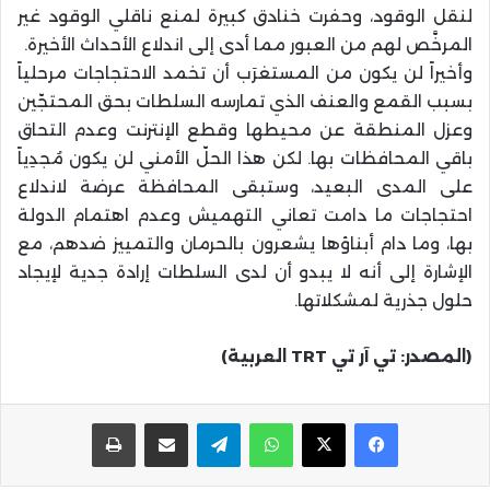
لنقل الوقود، وحفرت خنادق كبيرة لمنع ناقلي الوقود غير
المرخَّص لهم من العبور مما أدى إلى اندلاع الأحداث الأخيرة.
وأخيراً لن يكون من المستغرَب أن تخمد الاحتجاجات مرحلياً
بسبب القمع والعنف الذي تمارسه السلطات بحق المحتجّين
وعزل المنطقة عن محيطها وقطع الإنترنت وعدم التحاق
باقي المحافظات بها. لكن هذا الحلّ الأمني لن يكون مُجدِياً
على المدى البعيد، وستبقى المحافظة عرضة لاندلاع
احتجاجات ما دامت تعاني التهميش وعدم اهتمام الدولة
بها، وما دام أبناؤها يشعرون بالحرمان والتمييز ضدهم، مع
الإشارة إلى أنه لا يبدو أن لدى السلطات إرادة جدية لإيجاد
حلول جذرية لمشكلاتها.
(المصدر: تي آر تي TRT العربية)
واتساب
تيلقرام
مشاركة عبر البريد
طباعة