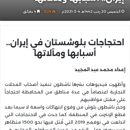
الخميس 20 رجب 1442هـ 4-3-2021م
828
4 دقائق
احتجاجات بلوشستان في إيران..
أسبابها ومآلاتها
إعداد محمد عبد المجيد
وأظهرت فيديوهات نشرها ناشطون تنفيذ أصحاب المحلات
التجارية اعتصاماً في عدة مناطق من المحافظة احتجاجاً
على مقتل مواطنيهم.
وحذّر ناشطون بلوش من وقوع انتهاكات واسعة لا سيما بعد
قطع الإنترنت في المنطقة، كما حدث في الاحتجاجات التي
اندلعت في نوفمبر 2019 التي قُتل فيها نحو 1500 متظاهر
حسب رويترز. وعلى الرغم من حديث المسؤولين المحليين في