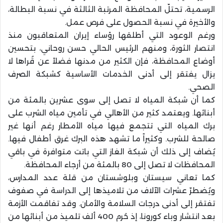
الرسمية، تحتلّ المحافظة المرتبة الثالثة في نسبة البطالة،
والأخيرة في نسبة الحصول على فرص عمل.
ورغم الوعود التي أطلقها رؤساء إيران المتعاقبون منذ
انتصار الثورة، ومنهم الرئيس الحالي حسن روحاني، بتحسين
أوضاع المحافظة، فإن الكثير من مدنها فضلاً عن قُراها لا
يزال يفتقر إلى أدنى الخدمات الأساسية كشبكة الصرف
الصحي.
كما أن شبكة المياه لا تصل إلى سوى عشرين بالمئة من
أبنائها. ويعتمد كثير من الأهالي في تأمين مياه الشرب على
برك المياه التي تتجمع فيها مياه الأمطار رغم أنها غير
صالحة للشرب. وكثيراً ما تشهد هذه البرك غرق أطفال فيها.
يُضاف إلى ذلك أن شبكة الغاز التي باتت متوافرة في باقي
المحافظات لا تصل إلى 80 بالمئة من أرجاء المحافظة.
كما تعاني سيستان وبلوشستان من قلة عدد المدارس،
ويُضطرّ عشرات الآلاف من تلاميذها إلى الدراسة في صفوف
تفتقر إلى أدنى درجات السلامة والأمان. وقد تفاقمت الأزمة
بعد انتشار وباء كورونا، إذ حُرم 400 ألف تلميذ من أبنائها من