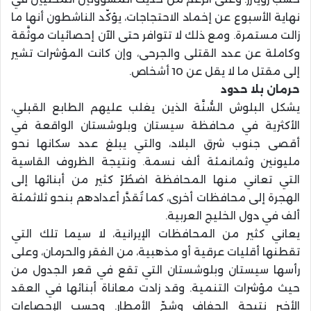
نهاية الأسبوع عن إخماد الاحتجاجات، يؤكّد الناشطون أنها ما
زالت مستمرة. ومع ذلك لا تتوافر حتى الآن إحصائيات موثَّقة
وكاملة عن عدد القتلى والجرحى، وإن كانت المؤشرات تشير
إلى مقتل ما لا يقل عن 10 أشخاص.
حرمان بلا حدود
يشكل البلوش السُّنَّة الذين يغلب عليهم الطابع القبلي،
الأكثرية في محافظة سيستان وبلوشستان الواقعة في
أقصى جنوب شرق البلاد، والتي يبلغ عدد سكانها نحو
مليونين وثمانمئة ألف نسمة. ونتيجة الظروف القاسية
التي تعاني منها المحافظة اضطُرّ كثير من أبنائها إلى
الهجرة إلى محافظات أخرى، كما تُقدَّر أعدادهم بنحو ثلاثمئة
ألف في دول الخليج العربية.
يعاني كثير من المحافظات الإيرانية، لا سيما تلك التي
تقطنها أقليات عرقية أو مذهبية، من الفقر والحرمان، وعلى
رأسها سيستان وبلوشستان التي تقع في قعر الجدول من
حيث مؤشرات التنمية. وقد زادت معاناة أبنائها في العقد
الأخير نتيجة الجفاف وشحّ الأمطار. وحسب الإحصاءات