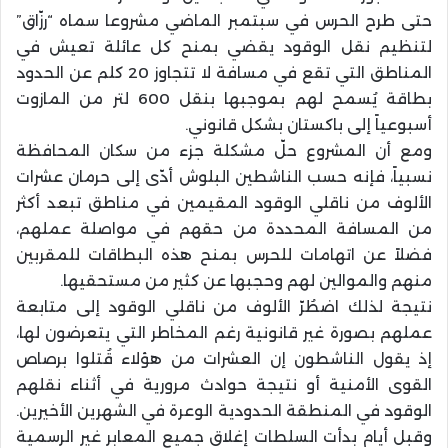
حتى طرح الحرس في سبتمبر الماضي مشروعا سماه “رزّاق”
لتنظيم نقل الوقود يقضي بمنح كل عائلة تعيش في
المناطق التي تقع في مسافة لا تتجاوز 20 كلم عن الحدود
بطاقة يُسمح لهم بموجبها بنقل 600 لتر من المازوت
أسبوعياً إلى باكستان بشكل قانوني.
ومع أن المشروع حلّ مشكلة جزء من سكان المحافظة
نسبياً، فإنه حسب الناشطين البلوش أدّى إلى حرمان عشرات
الألوف من ناقلي الوقود المقيمين في مناطق تبعد أكثر
من المسافة المحددة من حقهم في مواصلة عملهم،
فضلاً عن اتهامات للحرس بمنح هذه البطاقات للمقربين
منهم والموالين لهم وحجبها عن كثير من مستحقيها.
نتيجة لذلك اضطُرّ الألوف من ناقلي الوقود إلى متابعة
عملهم بصورة غير قانونية رغم المخاطر التي يتعرضون لها،
إذ يقول الناشطون إن العشرات من هؤلاء قُتلوا برصاص
القوى الأمنية أو نتيجة حوادث مرورية في أثناء نقلهم
الوقود في المنطقة الحدودية الوعرة في الشهرين الأخيرين.
وقبل أيام بدأت السلطات إغلاق جميع المعابر غير الرسمية