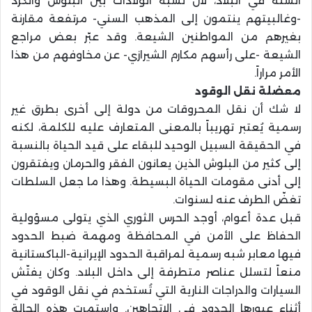
السُّنَّة في البلاد، لأن نسبة الولادات بين البلوش والكرد
-وغالبيتهم ينتمون إلى المذهب السني- مرتفعة مقارنة
بغيرهم من المواطنين الشيعة. وقد عبّر بعض مراجع
الشيعة -على رأسهم مكارم الشيرازي- عن مخاوفهم من هذا
الأمر مراراً.
معضلة نقل الوقود
لا شك أن نقل المحروقات من دولة إلى أخرى بطرق غير
رسمية يُعتبر تهريباً بالمعنى المتعارف عليه للكلمة، لكنه
في الحقيقة السبيل الوحيد للبقاء على قيد الحياة بالنسبة
إلى كثير من البلوش الذين يعانون الفقر والحرمان ويفتقرون
إلى أدنى مقومات الحياة البسيطة. وهذا ما جعل السلطات
تغضّ الطرف عنه لسنوات.
قبل عدة أعوام، أوجد الحرس الثوري الذي يتولى مسؤولية
الحفاظ على الأمن في المحافظة ومهمة ضبط الحدود
فيها معابر شبه رسمية لمراقبة الحدود الإيرانية-الباكستانية
منعاً لتسلل عناصر متطرفة إلى داخل البلاد. وكان يفتّش
السيارات والدراجات النارية التي تُستخدم في نقل الوقود في
أثناء عبورها الحدود في الاتجاهين. واستمرت هذه الحالة