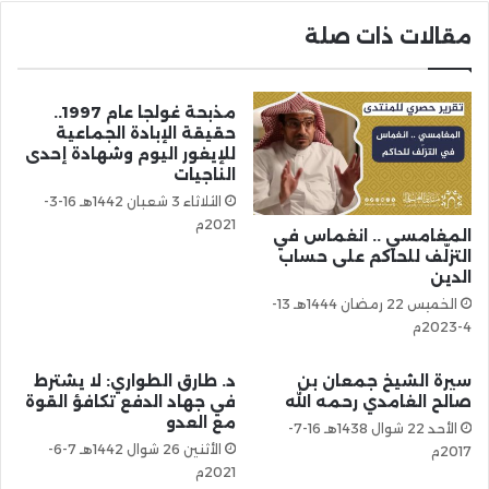
مقالات ذات صلة
مذبحة غولجا عام 1997..
حقيقة الإبادة الجماعية
للإيغور اليوم وشهادة إحدى
الناجيات
الثلاثاء 3 شعبان 1442هـ 16-3-
2021م
المغامسي .. انغماس في
التزلّف للحاكم على حساب
الدين
الخميس 22 رمضان 1444هـ 13-
4-2023م
سيرة الشيخ جمعان بن
د. طارق الطواري: لا يشترط
صالح الغامدي رحمه الله
في جهاد الدفع تكافؤ القوة
مع العدو
الأحد 22 شوال 1438هـ 16-7-
الأثنين 26 شوال 1442هـ 7-6-
2017م
2021م