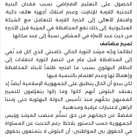
الحصول على التعليم الافتراضي بسبب فقدان البنية
التحتية اللازمة للإنترنت، وعدم امتلاك أجهزة هاتف ذكية،
وافتقار الأهالي إلى الخبرة اللازمة للتعامل مع الشبكة
العنكبوتية. إلى ذلك تقع المحافظة في المرتبة قبل الأخيرة
من حيث عدد الأسرّة في المشافي نسبةً إلى عدد سكانها.
تمييز مضاعف
لطالما وجّه مرشد الثورة الحالي خامنئي الذي كان قد نُفي
إلى المحافظة قبل عام من انتصار الثورة انتقادات إلى
النظام البهلوي بسبب ما اعتبره ظلماً لأبناء المحافظة
وإهمالاً لها وعدم اهتمام بالتنمية فيها.
لكن يبدو أن الحال ينطبق على الجمهورية الإسلامية أيضاً، إذ
يعتقد البلوش أنهم كانوا وما زالوا يتعرّضون للتمييز
الممنهج بحقّهم منذ تأسيس الدولة البهلوية حتى زمننا
الراهن لاعتبارات عرقية ومذهبية.
ففضلاً عن حرمانهم من حق تسلُّم منصب المرشد ورئيس
الجمهورية حسب الدستور، يلاحَظ -رغم الحديث عن المساواة
في الحقوق بين المواطنين- أن البلوش لا يتمتعون بحقوق