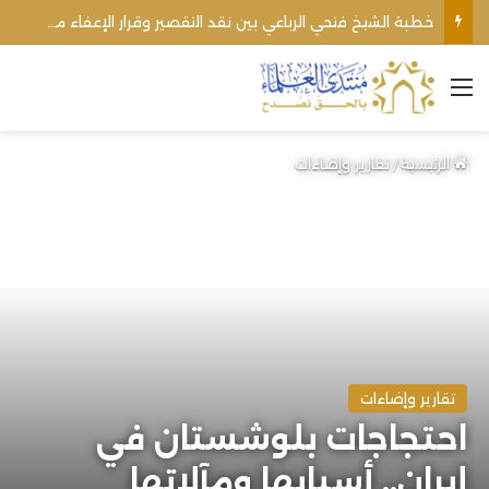
اغتيال الشيخ محمد أنور ريغي: جريمة تستهدف العلماء ووحدة المجتمع
القائمة
الرئيسية
/
تقارير وإضاءات
تقارير وإضاءات
احتجاجات بلوشستان في
إيران.. أسبابها ومآلاتها