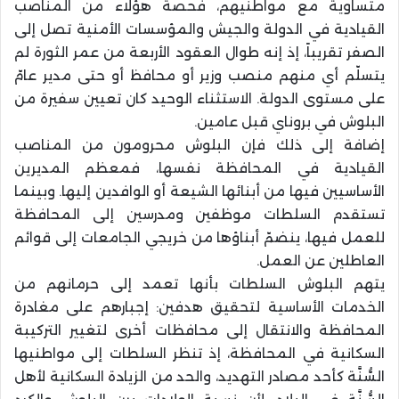
متساوية مع مواطنيهم، فحصة هؤلاء من المناصب
القيادية في الدولة والجيش والمؤسسات الأمنية تصل إلى
الصفر تقريباً، إذ إنه طوال العقود الأربعة من عمر الثورة لم
يتسلّم أي منهم منصب وزير أو محافظ أو حتى مدير عامّ
على مستوى الدولة. الاستثناء الوحيد كان تعيين سفيرة من
البلوش في بروناي قبل عامین.
إضافة إلى ذلك فإن البلوش محرومون من المناصب
القيادية في المحافظة نفسها، فمعظم المديرين
الأساسيين فيها من أبنائها الشيعة أو الوافدين إليها. وبينما
تستقدم السلطات موظفين ومدرسين إلى المحافظة
للعمل فيها، ينضمّ أبناؤها من خريجي الجامعات إلى قوائم
العاطلين عن العمل.
يتهم البلوش السلطات بأنها تعمد إلى حرمانهم من
الخدمات الأساسية لتحقيق هدفين: إجبارهم على مغادرة
المحافظة والانتقال إلى محافظات أخرى لتغيير التركيبة
السكانية في المحافظة، إذ تنظر السلطات إلى مواطنيها
السُّنَّة كأحد مصادر التهديد، والحد من الزيادة السكانية لأهل