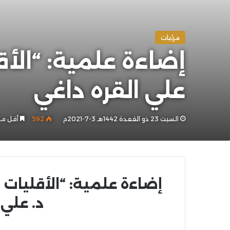
مرئيات
إضاءة علمية: “الأق
علي القره داغي
السبت 23 ذو القعدة 1442هـ 3-7-2021م
592
أقل من
إضاءة علمية: “الأقليات
د. علي 