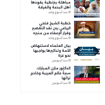
مباهلة بيزنطية يقودها
أهل البدعة والفرقة
منذ أسبوع واحد
خطبة الشيخ فتحي
الرباعي بين نقد التقصير
وقرار الإعفاء من منبره
منذ أسبوع واحد
بيان العلماء لاستنهاض
الأمة وتذكيرها بواجبها
نحو غزة
منذ أسبوعين
الدكتور مازن المبارك:
سيرةُ عالمِ العربية وخادمِ
تراثها
منذ أسبوعين