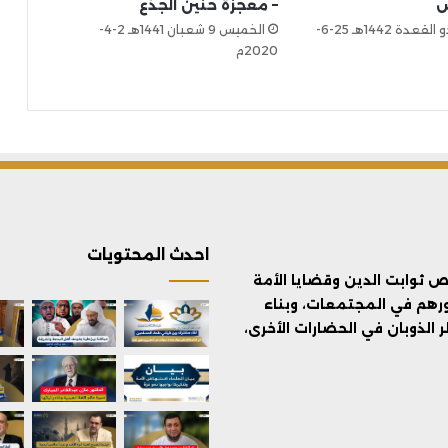
س
– معجزة حنين الجذع
الجمعة 15 ذو القعدة 1442هـ 25-6-
الخميس 9 شعبان 1441هـ 2-4-
2020م
احدث المحتويات
ثوابت الدين وقضايا الأمة
ورهم في المجتمعات، وبناء
الذوبان في الحضارات الأخرى،