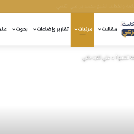
مسلّح على مركز الجماعة الإسلامية في عائشة بكار
مقالات
مرئيات
تقارير وإضاءات
بحوث
علم
 الشيخ أ. د. علي القره داغي