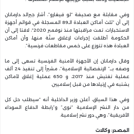
وفي مقابلة مع صحيفة “لو فيغارو”، أشار جيرالد دارمانان
إلى أن “ثلث أماكن العبادة الـ89 المسجلة في قوائم أجهزة
الاستخبارات، تمت مراقبتها منذ نوفمبر 2020″، لافتا إلى أن
الحكومة أطلقت إجراءات لإغلاق ستّة منها، وأن أماكن
العبادة هذه تتوزع على خمس مقاطعات فرنسية”.
وقال دارمانان إن الأجهزة الأمنية الفرنسية تسعى إلى ما
وصفه بــ” الإنفصالية الإسلامية”، مشيراً إلى تنفيذ 24 ألف
عملية تفتيش منذ 2017، و 650 عملية إغلاق لأماكن
يشتبه في إرتيادها من قبل إسلاميين.
وفي هذا السياق، أعلن وزير الداخلية أنه “سيطلب حل كل
من دار النشر الإسلامية “نوى” و”رابطة الدفاع السوداء
الأفريقية”، وهي دور نشر إسلامية.
المصدر: وكالات