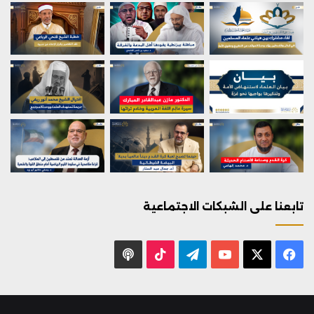
تابعنا على الشبكات الاجتماعية
X
فيسبوك
يوتيوب
تيلقرام
‫TikTok
بودكاست