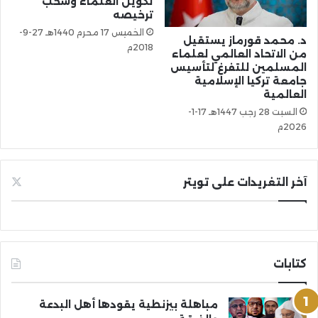
تكوين العلماء وسحب
ترخيصه
الخميس 17 محرم 1440هـ 27-9-
د. محمد قورماز يستقيل
2018م
من الاتحاد العالمي لعلماء
المسلمين للتفرغ لتأسيس
جامعة تركيا الإسلامية
العالمية
السبت 28 رجب 1447هـ 17-1-
2026م
آخر التغريدات على تويتر
كتابات
مباهلة بيزنطية يقودها أهل البدعة