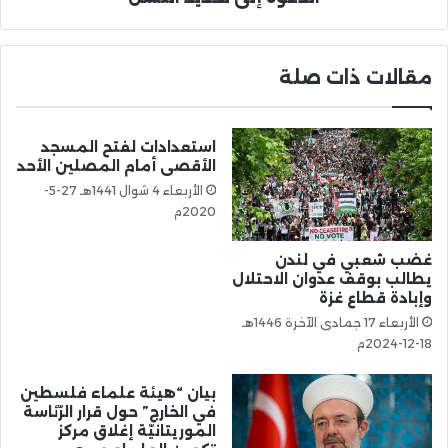
مقالات ذات صلة
استعدادات لفتح المسجد
الأقصى أمام المصلين الأحد
الأربعاء 4 شوال 1441هـ 27-5-
2020م
غضب شعبي في لندن
يطالب بوقف عدوان الاحتلال
وإبادة قطاع غزة
الأربعاء 17 جمادى الآخرة 1446هـ
18-12-2024م
بيان “هيئة علماء فلسطين
في الخارج” حول قرار الرّئاسة
الموريتانيّة إغلاق مركز