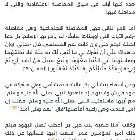
هذه كلها آيات في سياق المفاصلة الاعتقادية والتي لا
مداهنة فيها.
أما الأمر الثاني فهي المفاصلة الاجتماعية، وهي مفاصلة
-رغم الآيات التي أوردناها سابقًا- لم يأمر بها الإسلام، بل دعا
لصلة الرحم حتى وإن كانت لغير المسلمين، قال -تعالى: ﴿وَإِنْ
جَاهَدَاكَ عَلَى أَنْ تُشْرِكَ بِي مَا لَيْسَ لَكَ بِهِ عِلْمٌ فَلاَ تُطِعْهُمَا
وَصَاحِبْهُمَا فِي الدُّنْيَا مَعْرُوفًا وَاتَّبِعْ سَبِيلَ مَنْ أَنَابَ إِلَيَّ ثُمَّ
إِلَيَّ مَرْجِعُكُمْ فَأُنَبِّئُكُمْ بِمَا كُنْتُمْ تَعْمَلُونَ﴾ [لقمان: 15].
وعن أسماء بنت أبي بكر قالت: قدمت أمي وهي مشركة في
عهد قريش ومُدتهم، إذ عاهدوا النبي -صلى الله عليه وسلم-
مع أبيها، فاستفتيت النبي -صلى الله عليه وسلم- فقلت: إن
)
[5]
(
أمي قدمت وهي راغبة أفأصلها؟قال: “نعم صِلي أمك”
.
وكانت أمنا صفية بنت حيي بن أخطب تصل اليهود فبلغ
ذلك أمير المؤمنين عمر “فبعث إليها فسألها عن ذلك
)
[6]
(