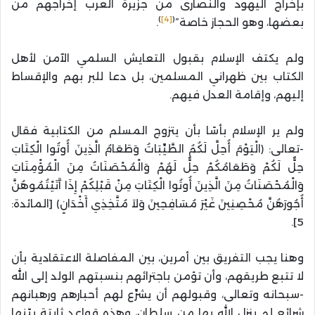
بإخراج اليهود والنصارى من جزيرة العرب إخراجهم من
)
[4]
(
بعضها، وهو الحجاز خاصة”
.
ولم يكتف الإسلام بقبول التعايش السلمي الآمن لأهل
الكتاب بين ظهراني المسلمين، بل دعا للبر بهم والإقساط
إليهم، وإقامة العدل فيهم.
ولم ير الإسلام بأسًا بأن يتزوج المسلم من الكتابية فقال
-تعالى: ﴿الْيَوْمَ أُحِلَّ لَكُمُ الطَّيِّبَاتُ وَطَعَامُ الَّذِينَ أُوتُوا الْكِتَابَ
حِلٌّ لَكُمْ وَطَعَامُكُمْ حِلٌّ لَهُمْ وَالْمُحْصَنَاتُ مِنَ الْمُؤْمِنَاتِ
وَالْمُحْصَنَاتُ مِنَ الَّذِينَ أُوتُوا الْكِتَابَ مِنْ قَبْلِكُمْ إِذَا آَتَيْتُمُوهُنَّ
أُجُورَهُنَّ مُحْصِنِينَ غَيْرَ مُسَافِحِينَ وَلاَ مُتَّخِذِي أَخْدَانٍ﴾ [المائدة:
5].
وهنا يجب التفريق بين أمرين، بين المفاصلة الاعتقادية بأن
لا تتبع طريقهم، وأن تؤمن باجترائهم بنسبتهم الولد إلى الله
-سبحانه وتعالى، وقبولهم أن يشرِّع لهم أحبارهم ورهبانهم
شرائع لم ينزل الله بها من سلطان، وهذه قواعد ثابتة بيّنها