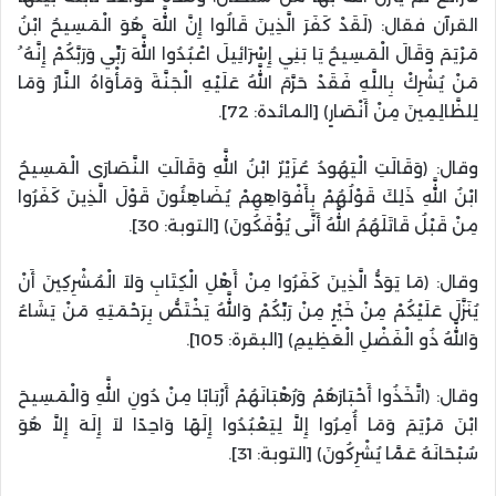
القرآن فقال: ﴿لَقَدْ كَفَرَ الَّذِينَ قَالُوا إِنَّ اللَّهَ هُوَ الْمَسِيحُ ابْنُ
مَرْيَمَ وَقَالَ الْمَسِيحُ يَا بَنِي إِسْرَائِيلَ اعْبُدُوا اللَّهَ رَبِّي وَرَبَّكُمْ إِنَّهُ ُ
مَنْ يُشْرِكْ بِاللَّهِ فَقَدْ حَرَّمَ اللَّهُ عَلَيْهِ الْجَنَّةَ وَمَأْوَاهُ النَّارُ وَمَا
لِلظَّالِمِينَ مِنْ أَنْصَارٍ﴾ [المائدة: 72].
وقال: ﴿وَقَالَتِ الْيَهُودُ عُزَيْرٌ ابْنُ اللَّهِ وَقَالَتِ النَّصَارَى الْمَسِيحُ
ابْنُ اللَّهِ ذَلِكَ قَوْلُهُمْ بِأَفْوَاهِهِمْ يُضَاهِئُونَ قَوْلَ الَّذِينَ كَفَرُوا
مِنْ قَبْلُ قَاتَلَهُمُ اللَّهُ أَنَّى يُؤْفَكُونَ﴾ [التوبة: 30].
وقال: ﴿مَا يَوَدُّ الَّذِينَ كَفَرُوا مِنْ أَهْلِ الْكِتَابِ وَلاَ الْمُشْرِكِينَ أَنْ
يُنَزَّلَ عَلَيْكُمْ مِنْ خَيْرٍ مِنْ رَبِّكُمْ وَاللَّهُ يَخْتَصُّ بِرَحْمَتِهِ مَنْ يَشَاءُ
وَاللَّهُ ذُو الْفَضْلِ الْعَظِيمِ﴾ [البقرة: 105].
وقال: ﴿اتَّخَذُوا أَحْبَارَهُمْ وَرُهْبَانَهُمْ أَرْبَابًا مِنْ دُونِ اللَّهِ وَالْمَسِيحَ
ابْنَ مَرْيَمَ وَمَا أُمِرُوا إِلاَّ لِيَعْبُدُوا إِلَهًا وَاحِدًا لاَ إِلَهَ إِلاَّ هُوَ
سُبْحَانَهُ عَمَّا يُشْرِكُونَ﴾ [التوبة: 31].