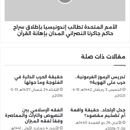
الأمم المتحدة تطالب إندونيسيا بإطلاق سراح
حاكم جاكرتا النصراني المدان بإهانة القرآن
مقالات ذات صلة
تدريس الرموز الفرعونية..
حقيقة الحرب الدائرة في
حرب على الهوية!!
الفلوجة وما حولها
الخميس 3 رمضان 1442هـ 15-4-
الثلاثاء 24 شعبان 1437هـ 31-5-
2021م
2016م
جدل الإلحاد.. حقيقة واقعة
الفقه الإسلامي بين
أم تضخيم مقصود؟
النصوص والتراث والمعاصرة
وفقاً لفقه الميزان
الأثنين 26 ذو القعدة 1440هـ
الأثنين 4 جمادى الأولى 1441هـ
29-7-2019م