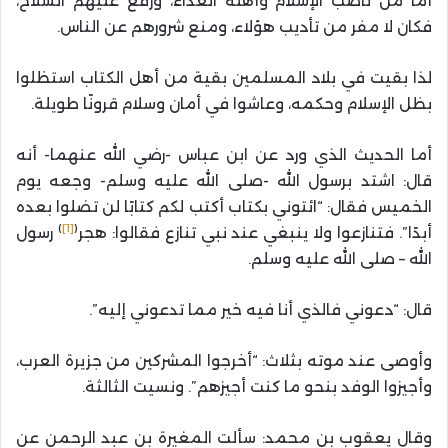
أما من ناصب الإسلام وأهله العداء، ورفع عليهم السلاح،
فكان لا مفر من تأديب هؤلاء، ومنع شرورهم عن الناس.
لذا بقيت في بلاد المسلمين بقية من أهل الكتاب استظلوا
بظل الإسلام وحكمه، وعاشوا في أمان وسلام قرونًا طويلة.
أما الحديث الذي ورد عن ابن عباس -رضي الله عنهما- أنه
قال: اشتد برسول الله -صلى الله عليه وسلم- وجعه يوم
الخميس فقال: “ائتوني بكتاب أكتب لكم كتابًا لن تضلوا بعده
)
[1]
(
أبدًا”. فتنازعوا ولا ينبغي عند نبي تنازع فقالوا: هجر
رسول
الله – صلى الله عليه وسلم.
قال: “دعوني فالذي أنا فيه خير مما تدعوني إليه”.
وأوصى عند موته بثلاث: “أخرجوا المشركين من جزيرة العرب،
وأجيزوا الوفد بنحو ما كنت أجيزهم”. ونسيت الثالثة.
وقال يعقوب بن محمد: سألت المغيرة بن عبد الرحمن عن