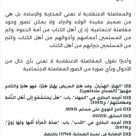
والمفاصلة الاعتقادية لا تعني المحاربة والإساءة، بل هي
من صميم عقيدة الولاء والبراء. ولا يمكن تصور وجود
مفاصلة اجتماعية؛ إذ إن أهل الكتاب من أمة الدعوة، وكم
من المسلمين أعمامهم وأخوالهم من أهل الكتاب، وكثير
من المسلمين جيرانهم من أهل الكتاب.
وأخيرًا نقول: المفاصلة الاعتقادية لا تعني بأي حال من
الأحوال وبأي صورة من الصور المفاصلة الاجتماعية.
([1]) “الهَجْرُ: الهَذَيانُ. وقد هَجَرَ المريض يَهْجُرُ هَجْرًا، فهو هاجِرٌ والكلام
مَهْجورٌ” [الصحاح، مادة(هجر)].
([2]) أخرجه البخاري في “الجهاد”، باب: “هَلْ يُسْتَشْفَعُ إِلَى أَهْلِ الذِّمَّةِ
وَمُعَامَلَتِهِمْ”، ح(3053).
([3]) شرح النووي على مسلم، (11/93).
([4]) السابق، (10/213).
([5]) أخرجه البخاري في “الأدب”، باب: “صِلَةِ الْمَرْأَةِ أُمَّهَا وَلَهَا زَوْجٌ”،
ح(5979).
([6]) الإصابة في تمييز الصحابة، (7/741) باختصار.