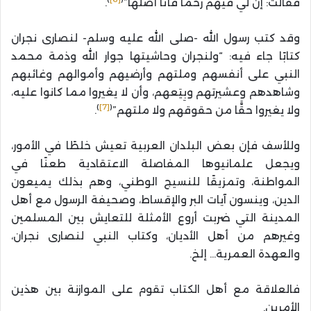
فقالت: إن لي فيهم رحمًا فأنا أصلها”
.
وقد كتب رسول الله -صلى الله عليه وسلم- لنصارى نجران
كتابًا جاء فيه: “ولنجران وحاشيتها جوار الله وذمة محمد
النبي على أنفسهم وملتهم وأرضيهم وأموالهم وغائبهم
وشاهدهم وعشيرتهم وبِيَعهم، وأن لا يغيروا مما كانوا عليه،
)
[7]
(
ولا يغيروا حقًّا من حقوقهم ولا ملتهم”
.
وللأسف فإن بعض البلدان العربية تعيش خلطًا في الأمور،
ويجعل علمانيوها المفاصلة الاعتقادية طعنًا في
المواطنة، وتمزيقًا للنسيج الوطني، وهم بذلك يميعون
الدين، وينسون آيات البر والإقساط، وصحيفة الرسول مع أهل
المدينة التي ضربت أروع الأمثلة للتعايش بين المسلمين
وغيرهم من أهل الأديان، وكتاب النبي لنصارى نجران،
والعهدة العمرية… إلخ.
فالعلاقة مع أهل الكتاب تقوم على الموازنة بين هذين
الأمرين.