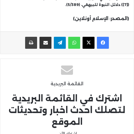
([7]) دلائل النبوة للبيهقي، (5/389).
(المصدر: الإسلام أونلاين)
واتساب
تيلقرام
مشاركة عبر البريد
طباعة
القائمة البريدية
اشترك في القائمة البريدية
لتصلك احدث اخبار وتحديثات
الموقع
اشترك الآن.