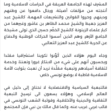
المشرف لهذه الجامعة العريقة في الدراسات الاسلامية وما
أنتجته من مؤلفات أصيلة، ورجال دافعوا عن وطنهم
ودينهم، وحرروا القوانين والتشريعات المهمة، كالشيخ عبد
العزيز جعيط والشيخ محمد الطاهر بن عاشور وغيرهما من
كبار علماء الزيتونة كالشيخ الخضّر حسين الذي تولى مشيخة
الجامع الأزهر، وهم الذين أسسوا الحركات الوطنية والدفاع
عن الحرية كالشيخ عبد العزيز الثعالبي
.
وجاء اليوم هؤلاء الذين كُوِّنوا تكوينا استشراقيا مقلدا
ويحسبون أنهم على شيء من الابتكار غرورا وتعنتا، وخدمة
لثقافة أسيادهم وتبعية مقلّدة تريد أن تعبث بثوابت الأمة
الاسلامية قاطبة لا بوضع تونسي خاص
:
فالتبعية السياسية والاقتصادية لا تحتاج إلى دليل في
العالم الإسلامي، وهؤلاء يسعون الى ترسيخ التبعية
الثقافية والدينية والأخلاقية، وقولبة الشعب التونسي في
قالب غربي غريب عنه، وكما قال مالك بن نبي فإن المجتمع