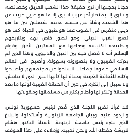
حجابا يحجبها أن ترى حقيقة هذا الشعب العريق وخصائصه،
ولا ترى إلا بمنظار آخر غريب لا يرى إلا ما هو غربي غريب عن
هذا الشعب، وشاذ عن قيمه، ودينه، يفصلون بين ما هو
ديني منغرس في القلوب عما هو دنيوي في الحياة، كما هو
تصور الغرب الديني، وهو تصور خاص بهم وبتاريخهم
وبطبيعة الكنيسة وصراعها مع المفكرين الأحرار. وقوام
الإسلام أنه لا فصل فيه بين الدين والدنيوي، وهذا الذي لم
يدركه الغربيون ولا يتصورونه بسهولة، وأصبح في العالم
الاسلامي عموما جماعات انسلخوا عن مجتمعهم، وأصبحوا
وكلاء للثقافة الغربية ودعاة لها كأنها الحق الذي لا يناقش،
ولا سبيل إلى إنكاره. في حين أن الحداثة الغربية لوثها ما بعد
الحداثة وتنكر لها وأطاح بكثير من مسلماتها ومقولاتها
.
قد قرأنا تقرير اللجنة الذي قُدم لرئيس جمهورية تونس،
والردود عليه، وبيان الجامعة الزيتونية وأساتذتها، والبلاغ
الذي نشره رئيس جامعة الزيتونة، الأستاذ الدكتور هشام
قريشة حفظه الله، ونحن نحييه، وزملاءه على هذا الموقف