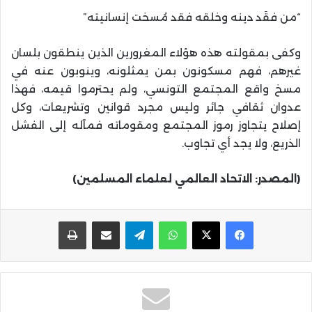
“
من فقَد دينه وخلقه فقد مُسخت إنسانيته
”
وكفى بمقولته هذه هؤلاء المغرورين الذين ينطقون بلسان
غيرهم، فهم مسكونون بمن يمثلونه، وينوبون عنه في
مسخ واقع المجتمع التونسي، ولم يحترموا قيمه، فهذا
عدوان ثقافي جائر وليس مجرد قوانين وتشريعات، وكل
إصلاح يتجاوز رموز المجتمع ومقوماته فمآله إلى الفشل
الذريع، ولا يجد أي تجاوب
.
(المصدر: الاتحاد العالمي لعلماء المسلمين)
واتساب
تيلقرام
مشاركة عبر البريد
طباعة