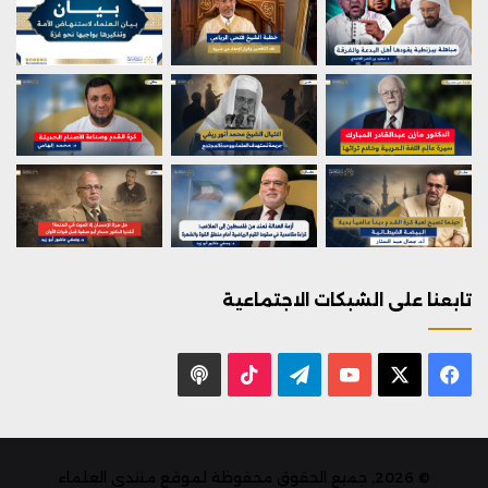
تابعنا على الشبكات الاجتماعية
X
فيسبوك
يوتيوب
تيلقرام
‫TikTok
بودكاست
© 2026, جميع الحقوق محفوظة لموقع منتدى العلماء