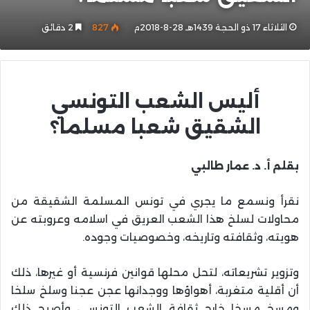
الثلاثاء 17 ذو الحجة 1439هـ 28-8-2018م
827
2 دقائق
أليس الشعب التونسي
الشقيق شعبا مسلما؟
بقلم أ. د. عمار طالبي
نقرأ ونسمع ما يجري في تونس المسلمة الشقيقة من
محاولات لسلخ هذا الشعب العريق في اسلامه وعروبته عن
هويته، وثقافته وتاريخه، وخصوصيات وجوده
.
وتزوير تشريعاته، لتحل محلها قوانين فرنسية أو غيرها، ذلك
أن أقلية متغربة، أهواؤها ووجدانها عجن عجنا وسلخ سلخا
ومسخ مسخا خارج ثقافة الشعب التونسي، وأصبح ذلك