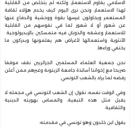
الاسلامي يقاوم الاستعمار، ولكنه لم يتخلص من القابلية
لهذا الاستعمار، ونحن نرى اليوم كيف يخدم هؤلاء ثقافة
المستعمر ويحاولون غرسها بقوة ووحشية والدفاع عنها
عن شعور أو لا شعور لما في نفوسهم من القابلية
للاستعمار وعشقه والذوبان فيه متمسكين بالإيديولوجية
الأنثوية واستعمالها لأغراض هم يعلمونها ويدركون ما
يختفي وراءها
.
نحن جمعية العلماء المسلمين الجزائريين نقف موقفا
صريحا مع إخواننا أساتذة جامعة الزيتونة وغيرهم ممن أعلن
رفضه لما يراد بالشعب التونسي
.
وفي الوقت نفسه، نقول: إن الشعب التونسي في مجمله لا
يقبل مثل هذه التبعية، والمساس بهويته الدينية
والثقافية
.
يقول ابن خلدون وهو تونسي في مقدمته
: