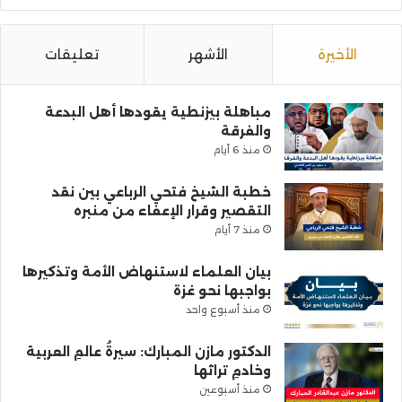
الأخيرة
الأشهر
تعليقات
مباهلة بيزنطية يقودها أهل البدعة
والفرقة
منذ 6 أيام
خطبة الشيخ فتحي الرباعي بين نقد
التقصير وقرار الإعفاء من منبره
منذ 7 أيام
بيان العلماء لاستنهاض الأمة وتذكيرها
بواجبها نحو غزة
منذ أسبوع واحد
الدكتور مازن المبارك: سيرةُ عالمِ العربية
وخادمِ تراثها
منذ أسبوعين