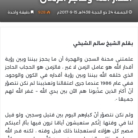
الجمعة 24 ذو الحجة 1438هـ 15-9-2017م
928
دقيقة واحدة
بقلم الشيخ سالم الشيخي
علمتني محنة السجن والهجرة أن ما يحجز بيننا وبين رؤية
أقدار الله هو عامل الزمن لا غير ، فالزمن هو الحجاب الحاجز
الذي خلقه الله بيننا وبين رؤية أقداره في الكون والوجود،
ففي عام 1986 عندما جرى اعتقالنا وتعذيبنا لم نكن نتصوّر
أنّ أكثر الذين عذّبونا هم الآن بين يدي الله – غفر الله لهم
جميعًا -.
ولم نكن نتصوّر أنّ كبارهم اليوم بين قتيل وسجين، ولو قيل
لنا في وقتها: إنّكم ستعيشون أيامًا ترون فيها بأمّ أعينكم
مصير كل هؤلاء لاستعجلنا ذلك قبل وقته ، لكنه قدر الله