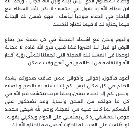
ودعاء المظلوم الذي ليس بينه وبين الله حجاب ، ورحم الله
ابن عطاء الله إذ يقول في حكمه : لا يكن تأخر العطاء مع
الإلحاح في الدعاء موجبًا ليأسك ، فهو ضمن لك الإجابة
فيما يختاره لك لا فيما تختاره لنفسك.
واليوم ونحن مع اشتداد المحنة في كل بقعة من بقاع
الأرض لو قيل لنا: اصبروا عمّا قليل فرج الله قادم لا محالة
لوجدنا في أنفسنا تلك العجلة التي تجعلنا نتمنّى رؤية أقدار
الله وانتقامه من الظالمين في أسرع وقت ممكن.
أعود فأقول: إخواني وأخواتي ممن ضاقت صدوركم بشدة
الظلم في كل مكان ليس لكم إلا الاستعانة بالصبر والصلاة
،وليس لكم إلا الدعاء بيقين، وعمّا قريب ينكشف قدر الله في
كل ما حولكم من المحن والبلايا، وقد تضحكون على
أنفسكم لما كانت عليه من العجلة، ورحم الله شيخي محمد
عوض الدمشقي إذ كان يعلّمني على الدوام ويذكرني بقوله :
لو اطّلعت على الغيب لما اخترت أفضل مما اختاره الله لك.