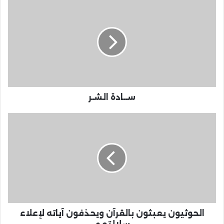
ســادة الشـر
الحوثيون يعبثون بالقرآن ويحذفون آياته لإعلاء