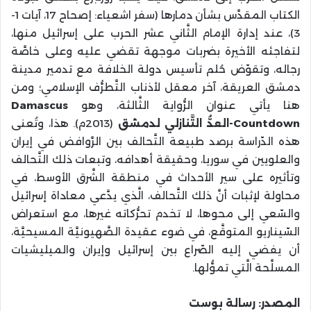
الكتاب المقدَّس بشأن دمارها (سفر اشعياء: إصحاح 17، آيات 1-
3)، عند إدارة الإمام الثَّاني عشر الحرب على إسرائيل منها،
لتفاجئه الأخيرة بضربات موجهة تقضي عليه وعلى خاصَّة
رجاله، وتقوّض حُلم تأسيس دولة الخلافة مع تدمير مدينة
دمشق العريقة، آخر معقل لأذناب التَّطرُّف الإسلامي؛ ومن
هنا يأتي عنوان الرُّواية الثَّالثة، وهو
Damascus
Countdown
-العدُّ التَّنازلي لدمشق
(2013م). هذا، وتُعنى
هذه الدّراسة برصد طبيعة التَّحالف بين الرَّوافض في إيران
والعلويين في سوريا، وحقيقة أهدافه، وتبعات ذلك التَّحالف
وتأثيره على سير الأحداث في منطقة الشَّرق الأوسط، في
محاولة لإثبات أنَّ ذلك التَّحالف، الَّذي يدَّعي معاداة إسرائيل
والسّعي إلى محوها، لا تخدم تحرُّكاته غيرها، مع استعراض
السّيناريو المتوقَّع، في ضوء عقيدة الصَّهيونيَّة المسيحيَّة،
أن يفضي إليه الصّراع بين إسرائيل وإيران والميليشيات
المسلَّحة الَّتي تموُّلها.
المصدر: رسالة بوست