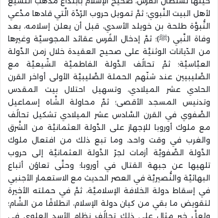
حينها لسُلطان الفُرس، صحيح الإسلام بابتداع مذهب التَّشيُّع
لأهل البيت النَّبوي؛ ثمَّ تمويل حروب الرّدَّة الَّتي قادها مدَّعي
النُّبوَّة طلحة بن خويلد الأسدي، قبل أن يعلن إسلامه، بعد
وفاة النَّبي (ﷺ)؛ ثمَّ إدخال الفُرس عقائد المجوسيَّة وغيرها
من الدّيانات الوثنيَّة على صحيح العقيدة خلال زمن الدَّولة
العبَّاسيَّة؛ ثمَّ تحالُف الدَّولة الفاطميَّة الشّيعيَّة مع
الصَّليبيين عند شنّهم الحملة الصَّليبيَّة الأولى أواخر القرن
الحادي عشر الميلادي، وتسهيل احتلال بيت المقدس
وتدنيس المسجد الأقصى؛ ثمَّ محاولة الشَّاه إسماعيل
الصَّفوي في القرن السَّادس عشر الميلادي تشكيل تحالُف
مع ملوك أوروبا للإجهاز على الدَّولة العثمانيَّة من الشَّرق
والغرب في وقت واحد، وما تبع ذلك من افتعال ملوك
الدَّولة الصَّفويَّة أزمات لجرّ الدَّولة العثمانيَّة إلى حروب
تلهيها عن جبهة القتال في أوروبا؛ وحتَّى تعاوُن أتباع
البهائيَّة والنُّصيريَّة في العصر الحديث مع الاستعمار الأجنبي
في إسقاط دولة الخلافة الإسلاميَّة، ثمَّ في حملته الأخيرة
لتقويض ما بقي من كيان دولة الإسلام، انطلاقًا من الشَّام؛
ولعلَّ خير مثال على ذلك تحالُف نظام الأسد العلوي في