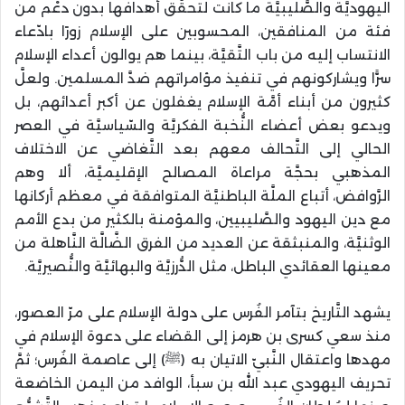
اليهوديَّة والصَّليبيَّة ما كانت لتحقّق أهدافها بدون دعْم من
فئة من المنافقين، المحسوبين على الإسلام زورًا بادّعاء
الانتساب إليه من باب التَّقيَّة، بينما هم يوالون أعداء الإسلام
سرًّا ويشاركونهم في تنفيذ مؤامراتهم ضدَّ المسلمين. ولعلَّ
كثيرون من أبناء أمَّة الإسلام يغفلون عن أكبر أعدائهم، بل
ويدعو بعض أعضاء النُّخبة الفكريَّة والسّياسيَّة في العصر
الحالي إلى التَّحالف معهم بعد التَّغاضي عن الاختلاف
المذهبي بحجَّة مراعاة المصالح الإقليميَّة، ألا وهم
الرَّوافض، أتباع الملَّة الباطنيَّة المتوافقة في معظم أركانها
مع دين اليهود والصَّليبيين، والمؤمنة بالكثير من بدع الأمم
الوثنيَّة، والمنبثقة عن العديد من الفرق الضَّالَّة النَّاهلة من
معينها العقائدي الباطل، مثل الدُّرزيَّة والبهائيَّة والنُّصيريَّة.
يشهد التَّاريخ بتآمر الفُرس على دولة الإسلام على مرّ العصور،
منذ سعي كسرى بن هرمز إلى القضاء على دعوة الإسلام في
مهدها واعتقال النَّبيّ الاتيان به (ﷺ) إلى عاصمة الفُرس؛ ثمَّ
تحريف اليهودي عبد الله بن سبأ، الوافد من اليمن الخاضعة