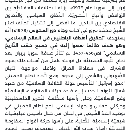
قُم بشرعيَّة نظامه، وسهَّلت زيارة جماعة من كبار مرجعيَّات
إيران إلى سوريا عام 1973م، لإزالة الاختلافات العقائديَّة بين
الرَّوافض وأتباع النُّصيريَّة، الاتّفاق السّياسي والتَّعاون
الاقتصادي بين البلدين، ما أفضى إلى تشكيل تحالُف اعتبر
الشَّيخ محمَّد سرور في كتابه
وجاء دور المجوس
(1979م) أنَّه
يستهدف “
تحقيق أهداف الباطنيين في العالم الإسلامي،
وهو هدف طالما سعوا إليه في جميع حقب التَّاريخ
الإسلامي
” (ص436-437). لم تتأثَّر علاقة سوريا بإيران بعد
نجاح الثَّورة الخمينيَّة، بل قويت؛ ولعلَّ من أسباب ذلك وجود
الاشتراك في معاداة العراق، وادّعاء مواجهة الكيان
الصُّهيوني والسَّعي إلى محوه. ومع اتّخاذ نظام الخميني
“محو إسرائيل” لتأسيس دولة الخلافة الإسلاميَّة من جديد
شعارًا لثورته، انجذب إليه قادة حركات المقاومة، الإسلاميَّة
وغير الإسلاميَّة، وعلى رأسها منظَّمة التَّحرير الفلسطينيَّة
وحركتي حماس والجهاد الإسلامي. نجح نظام الخميني في
توطيد المدّ الشّيعي في لبنان، من خلال تأسيس ميليشيات
شيعيَّة إسلاميَّة الدَّعاية، على رأسها حركة أفواج المقاومة
اللبنانيَّة (أمل) وحزب الله اللبناني، تستهدف ترسيخ الوجود