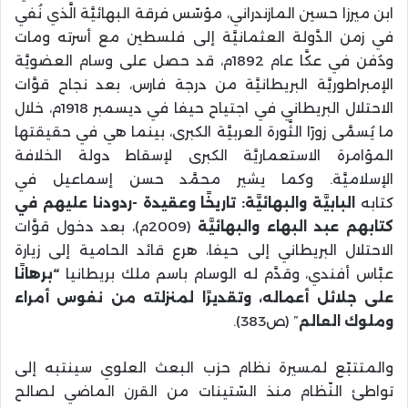
ابن ميرزا حسين المازندراني، مؤسّس فرقة البهائيَّة الَّذي نُفي
في زمن الدَّولة العثمانيَّة إلى فلسطين مع أسرته ومات
ودُفن في عكَّا عام 1892م، قد حصل على وسام العضويَّة
الإمبراطوريَّة البريطانيَّة من درجة فارس، بعد نجاح قوَّات
الاحتلال البريطاني في اجتياح حيفا في ديسمبر 1918م، خلال
ما يُسمَّى زورًا الثَّورة العربيَّة الكبرى، بينما هي في حقيقتها
المؤامرة الاستعماريَّة الكبرى لإسقاط دولة الخلافة
الإسلاميَّة. وكما يشير محمَّد حسن إسماعيل في
كتابه
البابيَّة والبهائيَّة: تاريخًا وعقيدة -ردودنا عليهم في
كتابهم عبد البهاء والبهائيَّة
(2009م)، بعد دخول قوَّات
الاحتلال البريطاني إلى حيفا، هرع قائد الحامية إلى زيارة
عبَّاس أفندي، وقدَّم له الوسام باسم ملك بريطانيا
“برهانًا
على جلائل أعماله، وتقديرًا لمنزلته من نفوس أمراء
وملوك العالم
” (ص383).
والمتتبّع لمسيرة نظام حزب البعث العلوي سينتبه إلى
تواطئ النّظام منذ السّتينات من القرن الماضي لصالح