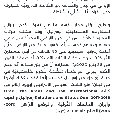
الإيراني في لبنان والتَّحالف مع الطَّائفة المارونيَّة للحيلولة
دون انفراد التَّيَّار السُّنّي بالسُّلطة.
ويطرح سؤال محيّر نفسه: ما هي ثمرة الدَّعم الإيراني
للمقاومة الفلسطينيَّة لإسرائيل، وقد فشلت حركات
المقاومة كافَّة، ليس في تحرير الأراضي المحتلَّة قبل عاميّ
1948م و1967م فحسب، إنَّما خسرت مزيدًا من الأراضي، حتَّى
أعلنت إسرائيل سيطرتها على 85 بالمائة من أرض فلسطين
التَّاريخيَّة بموجب خطَّة السَّلام الأمريكيَّة، أو صفقة القرن،
في 28 يناير 2020م؟ المفارقة أنَّ من يثير مسألة أنَّه برغم
الدَّعم الإيراني “لم تفشل منظَّمة التَّحرير الفلسطينيَّة في
حيازة أيّ جزء من إسرائيل فحسب، إنَّما فقدت كذلك أرضها
في لبنان” هو الباحث السّياسي الإسرائيلي إيهود إيلام في
كتابه
Israel, the Arabs and Iran: International
Relations and Status Quo, 2011-2016
–
إسرائيل والعرب
وإيران: العلاقات الدُّوليَّة والوضع الرَّاهن (2011-
2016)
الصادر عام 2018م (ص3).