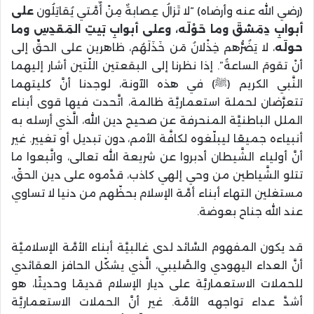
(رضي الله عنه وأرضاه) “لا تَزالُ عِصابةٌ مِنْ أُمَّتي يُقاتِلُون
على
أبوابِ دِمَشقَ وما حَوْلَه، وعلى أبوابِ بَيتِ المَقدِسِ وما
حولَه
، لا يَضُرُّهم خِذْلانُ مَن خَذَلَهُم، ظاهرين على الحقِّ إلى
أنْ تقومَ الساعةُ”. إذا نظرنا إلى البقعتين اللّتين أشار إليهما
النَّبي الكريم (ﷺ) في هذه الآونة، لوجدنا أنَّ كليتهما
تتعرَّضان لحملة استعماريَّة ظالمة، اتَّحدت فيها قوى أبناء
الملل الباطنيَّة المنحرفة عن صحيح دين الله، الَّذي أرسله به
أنبياءه جميعًا ليبلّغوه لكافَّة الأمم، دون تبديل أو تغيير. غير
أنَّ أولياء الشَّيطان أدبروا عن شريعة الله تعالى، واتَّبعوا ما
تتلو الشَّياطين من وحي إلهي كاذب، قدَّموه على دين الحقّ،
مستغلين التهاء أبناء أمَّة الإسلام بحظّهم من دنيا لا تساوي
عند الله جناح بعوضة.
قد يكون المفهوم السَّائد لدى غالبيَّة أبناء الأمَّة الإسلاميَّة
أنَّ العداء اليهودي والصَّليبي، الَّذي يشكّل الحافز العقائدي
للحملات الاستعماريَّة على ديار الإسلام قديمًا وحديثًا، هو
أشدَّ عداء تواجهه الأمَّة. غير أنَّ الحملات الاستعماريَّة