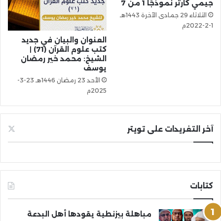
جيمي كارتر نموذجًا 1 من 7
الثلاثاء 29 جمادى الآخرة 1443هـ
1-2-2022م
العنوان والبيان في جديد
كتب علوم القرآن (71) |
الشيخ: محمد خير رمضان
يوسف
الأحد 23 رمضان 1446هـ 23-3-
2025م
آخر التغريدات على تويتر
كتابات
مباهلة بيزنطية يقودها أهل البدعة