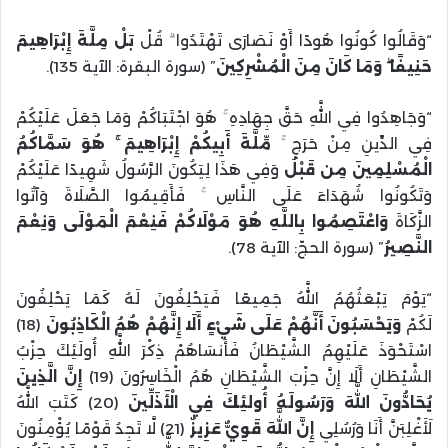
“وَقَالُوا كُونُوا هُودًا أَوْ نَصَارَى تَهْتَدُوا ۗ قُلْ
بَلْ مِلَّةَ إِبْرَاهِيمَ
حَنِيفًا ۖ وَمَا كَانَ مِنَ الْمُشْرِكِينَ
” (سورة البقرة: الآية 135).
“وَجَاهِدُوا فِي اللَّهِ حَقَّ جِهَادِهِ ۚ هُوَ اجْتَبَاكُمْ وَمَا جَعَلَ عَلَيْكُمْ
فِي الدِّينِ مِنْ حَرَجٍ ۚ
مِّلَّةَ أَبِيكُمْ إِبْرَاهِيمَ ۚ هُوَ سَمَّاكُمُ
الْمُسْلِمِينَ مِن قَبْلُ
وَفِي هَذَا لِيَكُونَ الرَّسُولُ شَهِيدًا عَلَيْكُمْ
وَتَكُونُوا شُهَدَاءَ عَلَى النَّاسِ ۚ فَأَقِيمُوا الصَّلَاةَ وَآتُوا
الزَّكَاةَ
وَاعْتَصِمُوا بِاللَّهِ هُوَ مَوْلَاكُمْ فَنِعْمَ الْمَوْلَى وَنِعْمَ
النَّصِيرُ
” (سورة الحجّ: الآية 78).
“يَوْمَ يَبْعَثُهُمُ اللَّهُ جَمِيعًا فَيَحْلِفُونَ لَهُ كَمَا يَحْلِفُونَ
لَكُمْ
وَيَحْسَبُونَ أَنَّهُمْ عَلَى شَيْءٍ أَلَا إِنَّهُمْ هُمُ الْكَاذِبُونَ
(18)
اسْتَحْوَذَ عَلَيْهِمُ الشَّيْطَانُ فَأَنسَاهُمْ ذِكْرَ اللَّهِ أُولَئِكَ حِزْبُ
الشَّيْطَانِ أَلَا إِنَّ حِزْبَ الشَّيْطَانِ هُمُ الْخَاسِرُونَ (19)
إِنَّ الَّذِينَ
يُحَادُّونَ اللَّهَ وَرَسُولَهُ أُولئِكَ فِي الْأَذَلِّينَ
(20) كَتَبَ اللَّهُ
لَأَغْلِبَنَّ أَنَا وَرُسُلِي
إِنَّ اللَّهَ قَوِيٌّ عَزِيزٌ
(21) لَّا تَجِدُ قَوْمًا يُؤْمِنُونَ