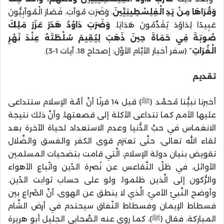
وَقُرَاهَا مِنْ يَدِ الْفِلِسْطِينِيِّينَ
. وَضَرَبَ مُوآبَ، فَصَارَ الْمُوآبِيُّونَ
عَبِيدًا لِدَاوُدَ يُقَدِّمُونَ هَدَايَا.
وَضَرَبَ دَاوُدُ هَدَرَ عَزَرَ مَلِكَ
صُوبَةَ فِي حَمَاةَ حِينَ ذَهَبَ لِيُقِيمَ سُلْطَتَهُ عِنْدَ نَهْرِ
الْفُرَاتِ
” (سفر أخبار الأيَّام الأوَّل: إصحاح 18، آيات 1-3).
تقديم
أخبرنا نبيُّنا مُحمَّد (ﷺ) قبل 14 قرنًا أنَّ أمَّة الإسلام ستتداعى
عليها الأمم كما تتداعى الأكلة إلى قصعتها، وأنَّ ذلك نتيجة
الانغماس في حبَّ الدُّنيا وعدم الاستعداد لحياة الآخرة بعد
لقاء الله تعالى، حتَّى تعتزم قوى الكفر والفسق والضَّلال
تقويض بنيان دولة الإسلام، الَّتي قامت بتضحيات المسلمين
الأوائل، في ظلّ التَّقاعس عن نُصرة الدّين واتّباع الأهواء
والرُّكون إلى الَّذين ظلموا، ولو على حساب ثوابت الدّين.
وأوضح النَّبيّ الأميّ، الَّذي لا ينطق عن الهوى، أنَّ الصّراع بين
فسطاط الإيمان وفسطاط النّفاق سيحتدم في أرض الشَّام
المباركة، فقال (ﷺ)، كما روى عنه الصَّحابي الجليل أبو هريرة