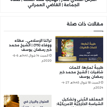
الجماعة | القاضي العمراني
مقالات ذات صلة
تراثنا الإسلامي.. عطاء
ووفاء (75) | الشيخ محمد
خير رمضان يوسف
السبت 14 شوال 1441هـ 6-6-
2020م
طيبةٌ ثمارها: كلمات
شافيات | الشيخ محمد خير
رمضان يوسف
السبت 18 شوال 1445هـ 27-4-
2024م
المعتَقد الدِّيني وتشكيل
السِّياسة الخارجيَّة الأمريكيَّة: