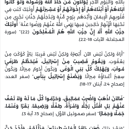
بِاللَّهِ وَالْيَوْمِ الْآخِرِ
يُوَادُّونَ مَنْ حَادَّ اللَّهَ وَرَسُولَهُ وَلَوْ كَانُوا
آبَاءَهُمْ أَوْ أَبْنَاءَهُمْ أَوْ إِخْوَانَهُمْ أَوْ عَشِيرَتَهُمْ
أُولَئِكَ كَتَبَ فِي
قُلُوبِهِمُ الْإِيمَانَ وَأَيَّدَهُم بِرُوحٍ مِّنْهُ وَيُدْخِلُهُمْ جَنَّاتٍ تَجْرِي مِن
تَحْتِهَا الْأَنْهَارُ خَالِدِينَ فِيهَا رَضِيَ اللَّهُ عَنْهُمْ وَرَضُوا عَنْهُ ۚ
أُولَئِكَ
حِزْبُ اللَّهِ أَلَا إِنَّ حِزْبَ اللَّهِ هُمُ الْمُفْلِحُونَ
(22)” (سورة
المجادلة: الآيات 18-22).
“أَرَاهُ وَلكِنْ لَيْسَ الآنَ. أُبْصِرُهُ وَلكِنْ لَيْسَ قَرِيبًا. يَبْرُزُ كَوْكَبٌ مِنْ
يَعْقُوبَ،
وَيَقُومُ قَضِيبٌ مِنْ إِسْرَائِيلَ، فَيُحَطِّمُ طَرَفَيْ
مُوآبَ، وَيُهْلِكُ كُلَّ بَنِي الْوَغَى
. وَيَكُونُ أَدُومُ مِيرَاثًا، وَيَكُونُ
سِعِيرُ أَعْدَاؤُهُ مِيرَاثًا.
وَيَصْنَعُ إِسْرَائِيلُ بِبَأْسٍ
” (سفر العدد:
إصحاح 24، آيتان 17-18).
“
فَالآنَ اذْهَبْ وَاضْرِبْ عَمَالِيقَ، وَحَرِّمُوا كُلَّ مَا لَهُ وَلاَ تَعْفُ
عَنْهُمْ بَلِ اقْتُلْ رَجُلًا وَامْرَأَةً، طِفْلًا وَرَضِيعًا، بَقَرًا وَغَنَمًا،
جَمَلًا وَحِمَارًا
” (سفر صموئيل الأوَّل: إصحاح 15، آية 3).
“وَبَعْدَ ذلِكَ
ضَرَبَ دَاوُدُ الْفِلِسْطِينِيِّينَ وَذَلَّلَهُمْ، وَأَخَذَ جَتَّ