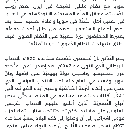
سوريا مع نظام ملالي الشّيعة في إيران بعدم روسيا
الصَّليبيَّة، معقل الملَّة المسيحيَّة الأرثوذكسيَّة في العالم،
في تقتيل أهل السُّنَّة في سوريا وإعادة تقسيم البلاد بما
يخدم أطماع الاستعمار الجديد، من خلال أحداث دمويَّة،
يعتبرها المعارضون ثورة شعبيَّة على النّظام العلوي، فيما
يطلق عليها ذاك النّظام الدَّموي “الحرب الأهليَّة”.
يجدر التَّذكير بأنَّ فلسطين خضعت منذ عام 1920م للانتداب
البريطاني الَّذي انتهى عام 1947م، بعد إصدار الأمم المتَّحدة
قرارًا بتقسيمها وتأسيس دولة يهوديَّة على أرضها، وبأنَّ
سوريا وقعت في العام ذاته تحت الانتداب الفرنسي، الَّذي
عمل على إذكاء النَّزعة الطَّائفيَّة وتمييز أبناء الطَّوائف الَّتي
تشكّل أقليَّات دينيَّة غير مسلمة في المناصب، حتَّى سيطر
أتباع النُّصيريَّة، الَّذين أطلق عليهم الانتداب الفرنسي
العلويين، على مقاليد الحُكم تدريجيًّا تحت ستار الانتماء لحزب
قومي اشتراكي، إلى أن وصلوا إلى حُكم البلاد رسميًّا منذ عام
1971م. تسجّل صفحات التَّاريخ أنَّ عبد البهاء عباس أفندي،