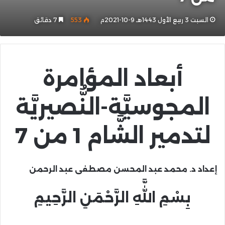
السبت 3 ربيع الأول 1443هـ 9-10-2021م
553
7 دقائق
أبعاد المؤامرة
المجوسيَّة-النُّصيريَّة
لتدمير الشَّام 1 من 7
إعداد د. محمد عبد المحسن مصطفى عبد الرحمن
بِسْمِ اللَّهِ الرَّحْمَنِ الرَّحِيمِ