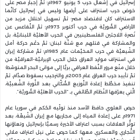
إسرائيل في إشعال حرب 5 يونيو 1967م؛ ثمَّ إجبار مصر على
خوض حرب استنزاف على أرضها وليس في إسرائيل كأنَّما
الاستنزاف كان لاقتصاد مصر؛ ثمَّ تسهيل احتلال مزيد من
الأراضي السُّوريَّة في حرب أكتوبر 1973م؛ ثمَّ التَّقاعس عن
نُصرة اللاجئين الفلسطينيين في الحرب الأهليَّة اللبنانيَّة، بل
والمشاركة في قتلهم مع سُنَّة لبنان؛ ثمَّ دعْم حركة أمل
الشّيعيَّة في حرب المخيَّمات عام 1985م؛ ثمَّ مشاركة إيران
في استنزاف موارد العراق خلال الحرب الإيرانيَّة-العراقيَّة من
خلال منْع مرور النَّفط العراقي بريًّا إلى موانئ البحر المتوسّط؛
ثمَّ تأييد حرب العراق عام 2003م والترحيب بسقوط صدَّام، ثمَّ
تنفيذ مخطَّط إعادة التَّوزيع السُّكَّاني بعد الثَّورة الشَّعبيَّة،
الَّتي يعرّفها النّظام الطَّائفي بـ “الحرب الأهليَّة السُّوريَّة”.
حرص العلوي حافظ الأسد منذ تولّيه الحُكم في سوريا عام
1971م على إعادة المياه إلى مجاريها مع إيران الشّيعَّة، بعد
توتُّر العلاقات بسبب اعتراف الأخيرة رسميًّا بإسرائيل وتعاوُنها
التُّجاري والعسكري معها؛ كما حرص على نيل اعتراف ملالي