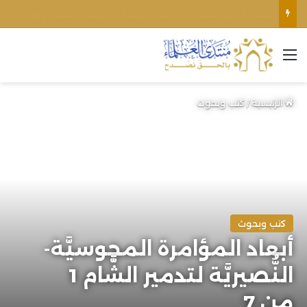
الأوقاف الفلسطينية تنفي صحة تعميم يمنع رفع الأذان عبر السماعات الخارجية للمساجد القريبة من المستوطنات
القائمة
الرئيسية
/
كتب وبحوث
كتب وبحوث
أبعاد المؤامرة المجوسيَّة-
النُّصيريَّة لتدمير الشَّام 1
من 7