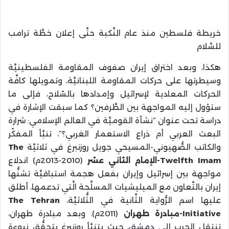
خريطة فلسطين منذ عام النَّكبة حتَّى إعلان خطَّة ترامب
للسَّلام
هكذا، وبعد اختراق إيران صفوف المقاومة الفلسطينيَّة
وسيطرتها على حركات المقاومة اللبنانيَّة، وتمويلها كافَّة
الحركات المعادية لإسرائيل وإمدادها بالسّلاح، فإلى ما
ستؤول إليه المواجهة بين الطَّرفين؟ كما سبقت الإشارة في
دراسة تحت عنوان “نشأة القوميَّة في العالم الإسلامي: شرارة
البعث العربي أم ذراع الاستعمار الغربي؟”، تنبَّأ المفكّر
والكاتب الصُّهيوني-المسيحي جويل روزنبرغ في ثلاثيَّة
The
Twelfth Imam
-الإمام الثاني عشر
(2010-2013م) اندلاع
مواجهة بين إسرائيل وإيران بفعل هجمة استباقيَّة تشنُّها
إيران بالتَّعاون مع الميليشيات المسلَّحة الَّتي تدعمها، أطلق
عليها اسم الرُّواية الثَّانية في الثُّلاثيَّة،
The Tehran
Initiative
-مبادرة طهران
(2011م). وبعد مبادرة طهران،
تنتقل الحرب إلى دمشق، حيث يتنبَّأ روزنبرغ بتحقُّق نبوءة