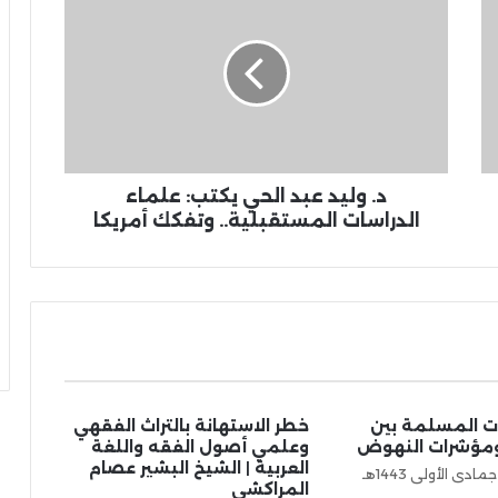
د. وليد عبد الحي يكتب: علماء
الدراسات المستقبلية.. وتفكك أمريكا
ات المسلمة بين
خطر الاستهانة بالتراث الفقهي
ومؤشرات النهوض
وعلمي أصول الفقه واللغة
العربية | الشيخ البشير عصام
الجمعة 20 جمادى الأولى 1443هـ
المراكشي