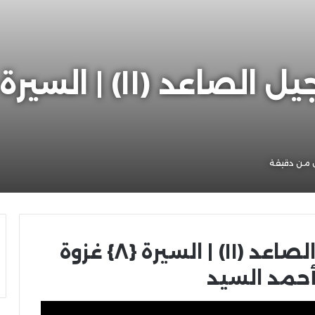
 من دقيقة
أبجديات الثقافة للجيل الصاعد (١١) | السيرة {٨} غزوة
أحمد السيد