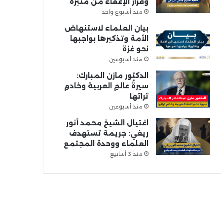
وقرار الإعفاء من منبره
منذ أسبوع واحد
بيان العلماء لاستنهاض
الأمة وتذكيرها بواجبها
نحو غزة
منذ أسبوعين
الدكتور مازن المبارك:
سيرةُ عالمِ العربية وخادمِ
تراثها
منذ أسبوعين
اغتيال الشيخ محمد أنور
ريغي: جريمة تستهدف
العلماء ووحدة المجتمع
منذ 3 أسابيع