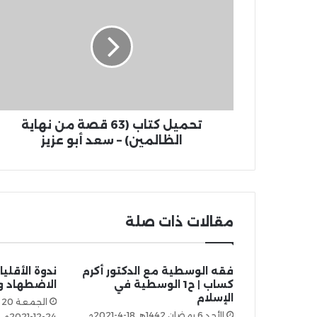
تحميل كتاب (63 قصة من نهاية
الظالمين) – سعد أبو عزيز
مقالات ذات صلة
فقه الوسطية مع الدكتور أكرم
ندوة الأقلي
كساب | ح1 الوسطية في
الاضطهاد 
الإسلام
الأحد 6 رمضان 1442هـ 18-4-2021م
24-12-2021م