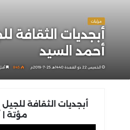
مرئيات
أحمد السيد
الخميس 22 ذو القعدة 1440هـ 25-7-2019م
845
أقل
مؤتة | 