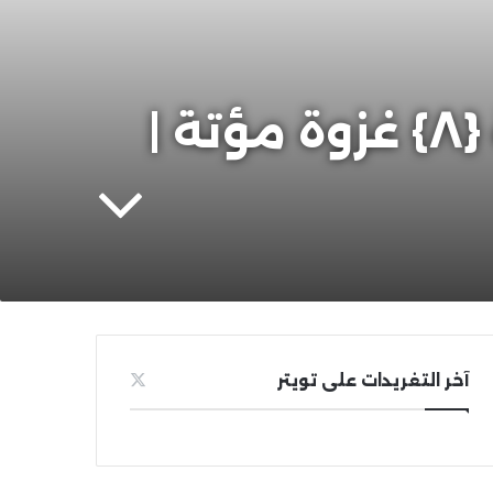
أبجديات الثقافة للجيل الصاعد (١١) | السيرة {٨} غزوة مؤتة |
آخر التغريدات على تويتر