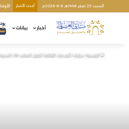
السبت 25 صفر 1448هـ 8-8-2026م
أحدث الأخبار
أخبار
بيانات
الرئيسية
/
مرئيات
/
أبجديات الثقافة للجيل الصاعد (١١) | السيرة {٨} غزوة مؤتة | أحمد السيد