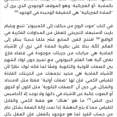
بالمادية -أو الفيزيائية- وهو الموقف الوجودي الذي يرى أن
(5)
“المادة الفيزيائية” هي الحقيقة الوحيدة في الوجود.
في كتاب “موت الروح من ديكارت إلى الكمبيوتر”، تتبع ويليام
باريت الاستبعاد التدريجي للعقل من المداولات الفكرية في
(6)
الواقع.
افتتح القرن السابع عشر علمًا جديدًا ينظر إلى
العالم كآلة، بناءً على نظرية المادة التي ترى أن الأشياء
المادية هي مركبات من جزيئات موجودة في فضاء فارغ.
تقترن آلية هذا العلم النيوتوني مع تمييز جون لوك الشهير
بين الصفات الأولية والثانوية. وفقًا لما قاله لوك، نظرًا لأن
الأشياء المادية هي مجرد تجمعات من الجزيئات القابلة
للقياس الكمي، فإن لها “صفات أولية” فقط مثل الامتداد
والشكل، في حين أن “الصفات الثانوية” مثل اللون أو الذوق
أو الصوت غائبة عن الأشياء في ذاتها، ولا توجد إلا كأحاسيس
(7)
لدى الناس.
ما هو “هناك” هو فقط الكمي والقابل
للقياس. مما لا يثير الدهشة، إذا تمت إزالة الصفة بشكل عام
من حساب الفرد لما هو موجود بالفعل، فإن العقل بكل