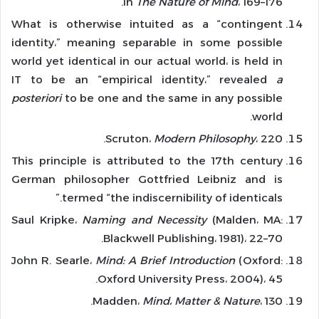
in
The Nature of Mind
، 169–176.
What is otherwise intuited as a “contingent
identity،” meaning separable in some possible
world yet identical in our actual world، is held in
IT to be an “empirical identity،” revealed
a
posteriori
to be one and the same in any possible
world.
Scruton،
Modern Philosophy
، 220.
This principle is attributed to the 17th century
German philosopher Gottfried Leibniz and is
termed “the indiscernibility of identicals.”
Saul Kripke،
Naming and Necessity
(Malden، MA:
Blackwell Publishing، 1981)، 22–70.
John R. Searle،
Mind: A Brief Introduction
(Oxford:
Oxford University Press، 2004)، 45.
Madden،
Mind
،
Matter & Nature
، 130.