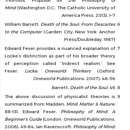
Thomistic Proposal for the Philosophy of
Mind
(Washington D.C.: The Catholic University of
America Press، 2013)، 1–7.
William Barrett،
Death of the Soul: From Descartes
to the Computer
(Garden City، New York: Anchor
Press/Doubleday، 1987).
Edward Feser provides a nuanced explanation of
Locke’s distinction as part of his broader theory
of perception called “indirect realism.” See
Feser،
Locke: Oneworld Thinkers
(Oxford:
Oneworld Publications، 2007)، 46–56.
Barrett،
Death of the Soul
، 46.
The above discussion of physicalist theories is
summarized from Madden،
Mind
،
Matter & Nature
،
88–131; Edward Feser،
Philosophy of Mind: A
Beginner’s Guide
(London: Oneworld Publications،
2006)، 49–84; Ian Ravenscroft،
Philosophy of Mind: