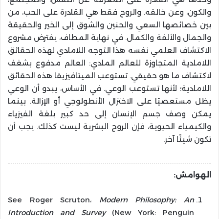
والكون، وعن خالقه. والروح فقط هي القادرة على الحب، من
بين خصائصها السعي والحنين والشوق إلى الخير والحقيقة
والجمال والألفة والكمال. في نهاية المطاف، يفترض مشروع
الاكتشاف العلمي نفسه هذا التوجه اللامادي لهذه الحقائق
اللامادية المتجاوزة للعالم المادي: العالم مدفوع بشغف
لاكتشاف ما هو حقيقي. تستوعب الميتافيزيقا هذه الحقائق
اللامادية؛ لأنها تستوعب الوعي. في الأساس، يبدو أن الوعي
يظل مستعصيًا على الاختزال الأنطولوجي أو الإزالة. بينما
يمكن وصف جسم الإنسان إلى حد كبير بلغة الفيزياء
والكيمياء الحيوية، فإن الروح البشرية ليست كذلك. يجب أن
تكون شيئًا آخر.
الهوامش:
See Roger Scruton،
Modern Philosophy: An
Introduction and Survey
(New York: Penguin