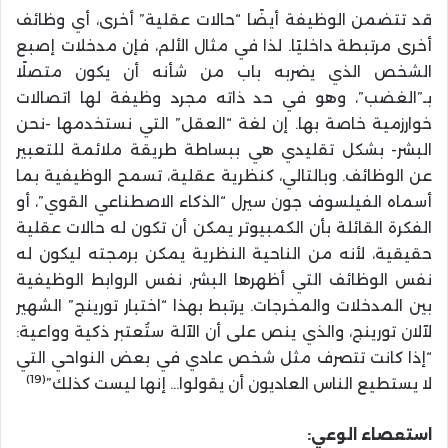
قد تتضمن الوظيفة أيضًا “حالات عقلية” أخرى، أي وظائف
أخرى مرتبطة داخليًا. لذا في مثال الألم، فإن مدخلات إصبع
الشخص الذي يضربه باب من شأنه أن يكون متصلًا
بـ”الغضب”، وهو في حد ذاته مجرد وظيفة لها اتصالات
خوارزمية خاصة بها. إن لغة “العقل” التي نستخدمها -نحن
البشر- بشكل تقليدي هي ببساطة طريقة ملائمة للتعبير
عن الوظائف. وبالتالي، كنظرية عقلية، تسمح الوظيفية بما
أسماه الفيلسوف جون سيرل “الذكاء الاصطناعي القوي”، أو
الفكرة القائلة بأن الكمبيوتر يمكن أن تكون له حالات عقلية
حقيقية، لأنه من الناحية النظرية يمكن برمجته ليكون له
نفس الوظائف التي أظهرها البشر، نفس الروابط الوظيفية
بين المدخلات والمخرجات. يرتبط بهذا “اختبار تورينج” الشهير
لآلان تورينج، والذي ينص على أن الآلة ستُعتبر ذكية وواعية:
“إذا كانت تتصرف مثل شخص عادي في بعض النواحي التي
(19)
لا يستطيع الناس العاديون أن يقولوا… إنها ليست كذلك”
استعصاء الوعي: