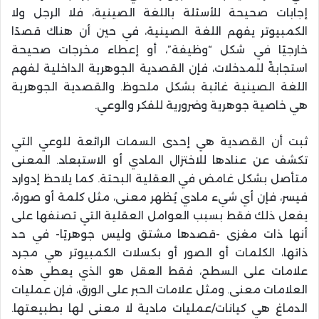
إجابات صحيحة للأسئلة باللغة الصينية، فلا الرجل ولا
الكمبيوتر يفهم اللغة الصينية، في حين أن هناك قصدًا
خارجيًا في شكل “وظيفة”، أو إعطاء مخرجات صحيحة
استجابةً للمدخلات، فإن القصدية الجوهرية الداخلية لفهم
اللغة الصينية غائبة بشكل ملحوظ. والقصدية الجوهرية
هي خاصية جوهرية وضرورية للفكر والوعي.
ثبت أن القصدية هي إحدى السمات الرائعة للوعي التي
تكشف عن عنادها للاختزال المادي أو الاستبعاد. المعنى
متأصل بشكل غامض في العقلية البحتة. كما يلاحظ إدوارد
فيسر، فإن أي شيء مادي يُظهر معنى، مثل كلمة أو صورة،
يفعل ذلك فقط بسبب العوامل العقلية التي تصنفها على
أنها ذات مغزى -قصدها مشتق وليس جوهريًا- في حد
ذاتها، الكلمات أو الصور أو بكسلات الكمبيوتر هي مجرد
علامات على السطح، فقط العقل هو الذي يعطي هذه
العلامات معنى. ومثل علامات الحبر على الورق، فإن عمليات
الدماغ هي كيانات/عمليات مادية لا معنى لها بطبيعتها.