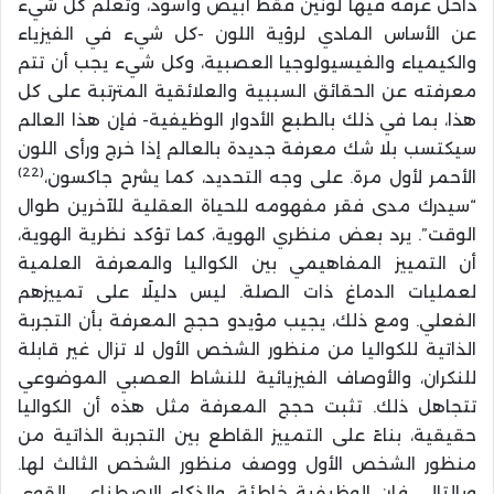
داخل غرفة فيها لونين فقط أبيض وأسود، وتعلم كل شيء
عن الأساس المادي لرؤية اللون -كل شيء في الفيزياء
والكيمياء والفيسيولوجيا العصبية، وكل شيء يجب أن تتم
معرفته عن الحقائق السببية والعلائقية المترتبة على كل
هذا، بما في ذلك بالطبع الأدوار الوظيفية- فإن هذا العالم
سيكتسب بلا شك معرفة جديدة بالعالم إذا خرج ورأى اللون
(22)
الأحمر لأول مرة. على وجه التحديد، كما يشرح جاكسون،
“سيدرك مدى فقر مفهومه للحياة العقلية للآخرين طوال
الوقت”. يرد بعض منظري الهوية، كما تؤكد نظرية الهوية،
أن التمييز المفاهيمي بين الكواليا والمعرفة العلمية
لعمليات الدماغ ذات الصلة. ليس دليلًا على تمييزهم
الفعلي. ومع ذلك، يجيب مؤيدو حجج المعرفة بأن التجربة
الذاتية للكواليا من منظور الشخص الأول لا تزال غير قابلة
للنكران، والأوصاف الفيزيائية للنشاط العصبي الموضوعي
تتجاهل ذلك. تثبت حجج المعرفة مثل هذه أن الكواليا
حقيقية، بناءً على التمييز القاطع بين التجربة الذاتية من
منظور الشخص الأول ووصف منظور الشخص الثالث لها.
وبالتالي فإن الوظيفية خاطئة، والذكاء الاصطناعي القوي