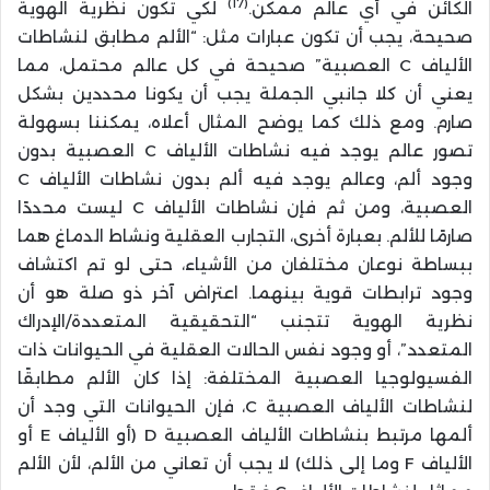
(17)
الكائن في أي عالم ممكن.
لكي تكون نظرية الهوية
صحيحة، يجب أن تكون عبارات مثل: “الألم مطابق لنشاطات
الألياف C العصبية” صحيحة في كل عالم محتمل، مما
يعني أن كلا جانبي الجملة يجب أن يكونا محددين بشكل
صارم. ومع ذلك كما يوضح المثال أعلاه، يمكننا بسهولة
تصور عالم يوجد فيه نشاطات الألياف C العصبية بدون
وجود ألم، وعالم يوجد فيه ألم بدون نشاطات الألياف C
العصبية، ومن ثم فإن نشاطات الألياف C ليست محددًا
صارمًا للألم. بعبارة أخرى، التجارب العقلية ونشاط الدماغ هما
ببساطة نوعان مختلفان من الأشياء، حتى لو تم اكتشاف
وجود ترابطات قوية بينهما. اعتراض آخر ذو صلة هو أن
نظرية الهوية تتجنب “التحقيقية المتعددة/الإدراك
المتعدد”، أو وجود نفس الحالات العقلية في الحيوانات ذات
الفسيولوجيا العصبية المختلفة: إذا كان الألم مطابقًا
لنشاطات الألياف العصبية C، فإن الحيوانات التي وجد أن
ألمها مرتبط بنشاطات الألياف العصبية D (أو الألياف E أو
الألياف F وما إلى ذلك) لا يجب أن تعاني من الألم، لأن الألم