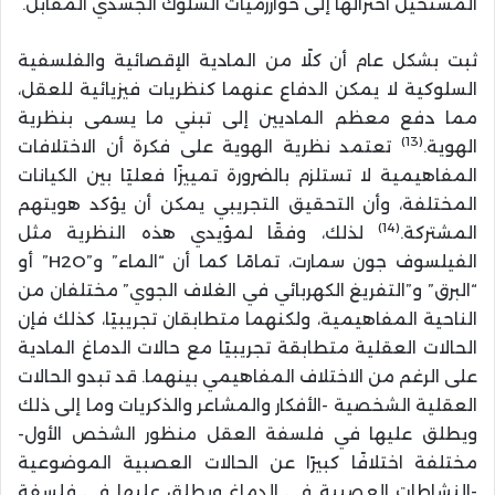
المستحيل اختزالها إلى خوارزميات السلوك الجسدي المقابل.
ثبت بشكل عام أن كلًا من المادية الإقصائية والفلسفية
السلوكية لا يمكن الدفاع عنهما كنظريات فيزيائية للعقل،
مما دفع معظم الماديين إلى تبني ما يسمى بنظرية
(13)
الهوية.
تعتمد نظرية الهوية على فكرة أن الاختلافات
المفاهيمية لا تستلزم بالضرورة تمييزًا فعليًا بين الكيانات
المختلفة، وأن التحقيق التجريبي يمكن أن يؤكد هويتهم
(14)
المشتركة.
لذلك، وفقًا لمؤيدي هذه النظرية مثل
الفيلسوف جون سمارت، تمامًا كما أن “الماء” و”H2O” أو
“البرق” و”التفريغ الكهربائي في الغلاف الجوي” مختلفان من
الناحية المفاهيمية، ولكنهما متطابقان تجريبيًا، كذلك فإن
الحالات العقلية متطابقة تجريبيًا مع حالات الدماغ المادية
على الرغم من الاختلاف المفاهيمي بينهما. قد تبدو الحالات
العقلية الشخصية -الأفكار والمشاعر والذكريات وما إلى ذلك
ويطلق عليها في فلسفة العقل منظور الشخص الأول-
مختلفة اختلافًا كبيرًا عن الحالات العصبية الموضوعية
-النشاطات العصبية في الدماغ ويطلق عليها في فلسفة