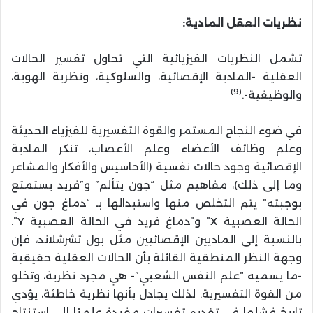
نظريات العقل المادية:
تشمل النظريات الفيزيائية التي تحاول تفسير الحالات
العقلية -المادية الإقصائية، والسلوكية، ونظرية الهوية،
(9)
والوظيفية-.
في ضوء النجاح المستمر والقوة التفسيرية للفيزياء الحديثة
وعلم وظائف الأعضاء وعلم الأعصاب، تنكر المادية
الإقصائية وجود حالات نفسية (الأحاسيس والأفكار والمشاعر
وما إلى ذلك)، مفاهيم مثل “جون يتألم” و”فريد يستمتع
بوجبته” يتم التخلص منها واستبدالها بـ “دماغ جون في
الحالة العصبية X” و”دماغ فريد في الحالة العصبية Y”.
بالنسبة إلى الماديين الإقصائيين مثل بول تشرشلاند، فإن
وجهة النظر المنطقية القائلة بأن الحالات العقلية حقيقية
-ما يسميه “علم النفس الشعبي”- هي مجرد نظرية، وتخلو
من القوة التفسيرية. لذلك يجادل بأنها نظرية خاطئة، يؤدي
تاريخ فشلها في تقديم تفسيرات مفيدة علميًا إلى استنتاج