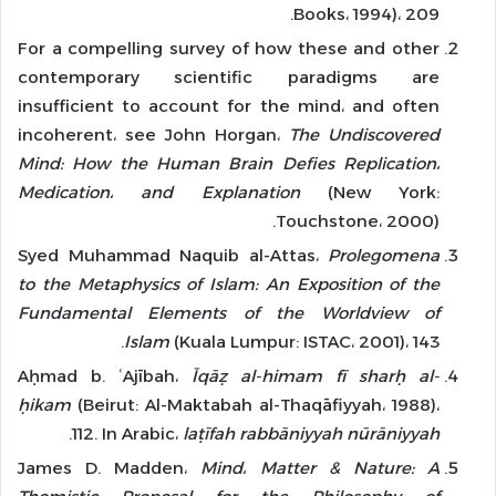
Books، 1994)، 209.
For a compelling survey of how these and other
contemporary scientific paradigms are
insufficient to account for the mind، and often
incoherent، see John Horgan،
The Undiscovered
Mind: How the Human Brain Defies Replication
،
Medication
،
and Explanation
(New York:
Touchstone، 2000).
Syed Muhammad Naquib al-Attas،
Prolegomena
to the Metaphysics of Islam: An Exposition of the
Fundamental Elements of the Worldview of
Islam
(Kuala Lumpur: ISTAC، 2001)، 143.
Aḥmad b. ʿAjībah،
Īqāẓ al-himam fī sharḥ al-
ḥikam
(Beirut: Al-Maktabah al-Thaqāfiyyah، 1988)،
.
112. In Arabic،
laṭīfah rabbāniyyah nūrāniyyah
James D. Madden،
Mind
،
Matter & Nature: A