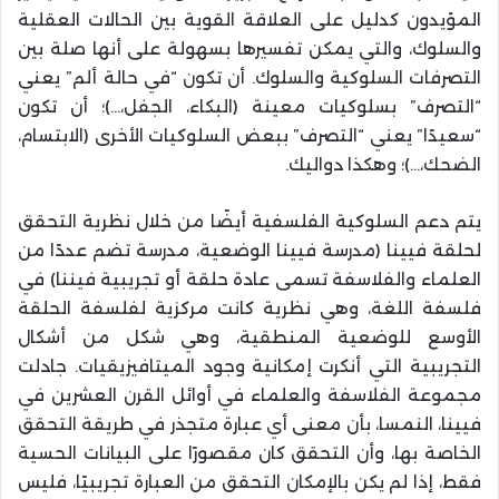
المؤيدون كدليل على العلاقة القوية بين الحالات العقلية
والسلوك، والتي يمكن تفسيرها بسهولة على أنها صلة بين
التصرفات السلوكية والسلوك. أن تكون “في حالة ألم” يعني
“التصرف” بسلوكيات معينة (البكاء، الجفل،…)؛ أن تكون
“سعيدًا” يعني “التصرف” ببعض السلوكيات الأخرى (الابتسام،
الضحك،…)؛ وهكذا دواليك.
يتم دعم السلوكية الفلسفية أيضًا من خلال نظرية التحقق
لحلقة فيينا (مدرسة فيينا الوضعية، مدرسة تضم عددًا من
العلماء والفلاسفة تسمى عادة حلقة أو تجريبية فيننا) في
فلسفة اللغة، وهي نظرية كانت مركزية لفلسفة الحلقة
الأوسع للوضعية المنطقية، وهي شكل من أشكال
التجريبية التي أنكرت إمكانية وجود الميتافيزيقيات. جادلت
مجموعة الفلاسفة والعلماء في أوائل القرن العشرين في
فيينا، النمسا، بأن معنى أي عبارة متجذر في طريقة التحقق
الخاصة بها، وأن التحقق كان مقصورًا على البيانات الحسية
فقط، إذا لم يكن بالإمكان التحقق من العبارة تجريبيًا، فليس