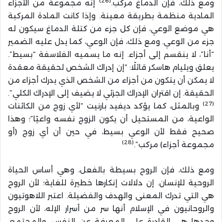
(26)
ومع ذلك، فإن الدماغ مركب.
إنه مجموعة من الأجزاء
المادية منظمة بطريقة معينة. وإذا كانت المادة المركبة
هي موضع الوعي، فإن كل جزء من كتلة الدماغ سيكون له
جزء من الوعي. ومع ذلك، فإن الوعي، كما يدل عليه الضمير
“أنا”، لا ينقسم إلى أجزاء. إنه ما يسميه الفلاسفة “بسيط”.
يعلق ويليام هاسكر قائلًا: “إن إدراك الشخص لحقيقة معقدة
لا يمكن أن يتكون من أجزاء من الشخص الذي يدرك أجزاء من
الحقيقة. إن اقتران الإدراك الجزئي لا يضيف إلى الإدراك الكلي”.
(27)
وبالمثل، كما يؤكد ديفيد بارنيت “لأي زوج من الكائنات
الواعية، من المستحيل أن يكون الزوج نفسه واعيًا”؛ وهذا
صحيح فقط لأن الوعي بسيط، في حين أن أي زوج (أو
(28)
مجموعة أجزاء) مركب”.
ومع ذلك، فإن الروح بسيطة بالفعل، وهي أساس الحياة
الروحية للإنسان. إن دلالات إنكارها خطيرة للغاية؛ لأن الروح
هي التي تدرك المعنى والهدف والفضيلة. اعتبر اللاهوتيون
والروحانيون في الإسلام أنها سر من أسرار الإله، لأن الروح
وحدها هي القادرة على المعرفة عن النفس، والمجتمع،