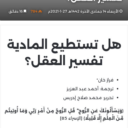
الأربعاء 14 جمادى الآخرة 1442هـ 27-1-2021م
784
16 دقائق
هل تستطيع المادية
تفسير العقل؟
فراز خان*
ترجمة: أحمد عبد العزيز
تحرير: محمد صلاح إدريس
{
وَيَسْأَلُونَكَ عَنِ الرُّوحِ ۖ قُلِ الرُّوحُ مِنْ أَمْرِ رَبِّي وَمَا أُوتِيتُم
مِّنَ الْعِلْمِ إِلَّا قَلِيلًا
} [الإسراء 85]