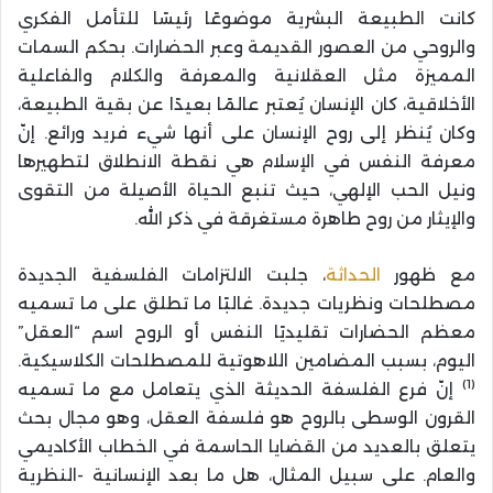
كانت الطبيعة البشرية موضوعًا رئيسًا للتأمل الفكري
والروحي من العصور القديمة وعبر الحضارات. بحكم السمات
المميزة مثل العقلانية والمعرفة والكلام والفاعلية
الأخلاقية، كان الإنسان يُعتبر عالمًا بعيدًا عن بقية الطبيعة،
وكان يُنظر إلى روح الإنسان على أنها شيء فريد ورائع. إنّ
معرفة النفس في الإسلام هي نقطة الانطلاق لتطهيرها
ونيل الحب الإلهي، حيث تنبع الحياة الأصيلة من التقوى
والإيثار من روح طاهرة مستغرقة في ذكر الله.
مع ظهور
الحداثة
، جلبت الالتزامات الفلسفية الجديدة
مصطلحات ونظريات جديدة. غالبًا ما تطلق على ما تسميه
معظم الحضارات تقليديًا النفس أو الروح اسم “العقل”
اليوم، بسبب المضامين اللاهوتية للمصطلحات الكلاسيكية.
(1)
إنّ فرع الفلسفة الحديثة الذي يتعامل مع ما تسميه
القرون الوسطى بالروح هو فلسفة العقل، وهو مجال بحث
يتعلق بالعديد من القضايا الحاسمة في الخطاب الأكاديمي
والعام. على سبيل المثال، هل ما بعد الإنسانية -النظرية