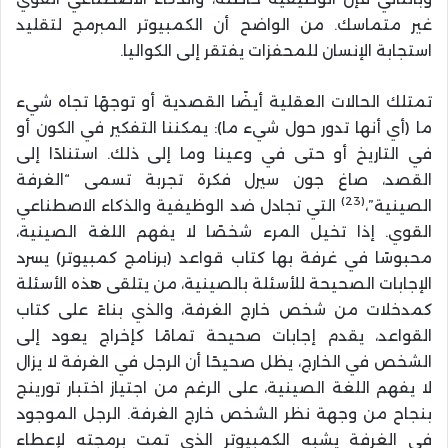
غير متماسك. من الواضح أن الكمبيوتر المبرمج لتقليد
استجابة الإنسان للمحفزات يفتقر إلى الكواليا.
تمتلك الحالات العقلية أيضًا القصدية أو توجهًا تجاه شيء
ما (أي أنها تدور حول شيء ما): يمكننا التفكير في الكون أو
في التاريخ أو حتى في وعينا وما إلى ذلك. استنادًا إلى
القصد، صاغ جون سيرل فكرة تجربة تسمى “الغرفة
(23)
الصينية”،
التي تجادل ضد الوظيفية والذكاء الاصطناعي
القوي. إذا تخيل المرء شخصًا لا يفهم اللغة الصينية،
محبوسًا في غرفة بها كتاب قواعد (برنامج كمبيوتر) يسرد
الإجابات الصحيحة للأسئلة بالصينية، من يتلقى هذه الأسئلة
كمدخلات من شخص خارج الغرفة، والذي بناءً على كتاب
القواعد، يقدم إجابات صحيحة تمامًا كإخراج يعود إلى
الشخص في الخارج، يظل صحيحًا أن الرجل في الغرفة لا يزال
لا يفهم اللغة الصينية، على الرغم من اجتياز اختبار تورينج
بنجاح من وجهة نظر الشخص خارج الغرفة. الرجل الموجود
في الغرفة يشبه الكمبيوتر الذي تمت برمجته لإعطاء