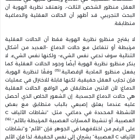
العقل منظور الشخص الثالث-، وتعتقد نظرية الهوية أن
البحث التجريبي قد أظهر أن الحالات العقلية والدماغية
متطابقة.
لا يقترح منظرو نظرية الهوية فقط أن الحالات العقلية
مرتبطة أو تتفاعل مع حالات الدماغ -العديد من أشكال
الثنائية سوف تدعي نفس الشيء- ولكنها نفس الشيء. لا
ينكر منظرو نظرية الهوية أيضًا وجود الحالات العقلية كما
(15)
يفعل منظرو المادية الإقصائية.
وفقًا لنظرية الهوية،
فإن تجارب العقل حقيقية، لكنها قابلة للاختزال في عمليات
الدماغ؛ لأن الاثنين متطابقان في الواقع، الحالات العقلية
هي حالات الدماغ الجسدية. إن الشعور الخاص الذي أحصل
عليه عندما يعلق إصبعي بالباب متطابق مع بعض
الأنشطة المحددة في دماغي، مثل: “نشاطات الألياف C
(16)
العصبية، أو تنشيط المسارات العصبية المرتبطة بالألم”.
على الرغم من اختلافهما في الجوهر، فإن “الألم” و”نشاطات
الألياف C العصبية” يشيران إلى نفس الحقيقة، لذا فإن الألم