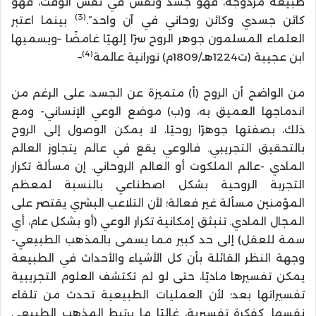
طبيعة مزدوجة، فهو جسد ونفس في نفس الوقت، فهو
(3)
كائن جسدي وكائن روحاني في آن واحد”.
بينما اعتبر
العلماء المسلمون جوهر الروح سرًا إلهيًا غامضًا –ويسميها
(4)
ابن عجيبة (ت1224هـ/1809م) نورانية عالمة
–
من الواضح أن الروح (أ) متميزة عن الجسد، على الرغم من
اندماجها العميق به، و(ب) موضع الوعي الإنساني- ومع
ذلك، بصفتها جوهرًا روحيًا، لا يمكن الوصول إلى الروح
بالتحقيق التجريبي. فالوعي يقع في عالم يتجاوز العالم
المادي -عالم الملكوت أو العالم الروحاني. إن مسألة تكرار
التجربة الروحية بشكل اصطناعي بالنسبة لمعظم
المؤمنين مسألة غير فعالة؛ لأن التلاعب البشري يقتصر على
المجال المادي. تنبثق إمكانية تكرار الوعي (أو بشكل عام، أي
سمة للعقل) إلى حد كبير مما يسمى بالمذهب الطبيعي-
وجهة النظر القائلة بأن كل الأشياء والأحداث في الطبيعة
يمكن تفسيرها ماديًا، حتى لو لم تكتشف العلوم التجريبية
تفسيراتها بعد؛ لأن العمليات الطبيعية تحدث من تلقاء
نفسها. كفكرة تفسيرية، غالبًا ما يرتبط المذهب الطبيعي