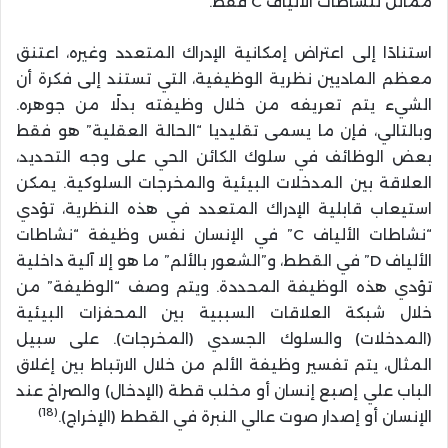
مماثل لنشاطات الألياف C فقط.
استنادًا إلى اعتراض إمكانية الإدراك المتعدد وغيره، اعتنق
معظم الماديين نظرية الوظيفية، التي تستند إلى فكرة أن
الشيء يتم تعريفه من خلال وظيفته بدلًا من جوهره.
وبالتالي، فإن ما يسمى تقليديا “الحالة العقلية” هو فقط
بعض الوظائف في سلوك الكائن الحي على وجه التحديد،
العلاقة بين المدخلات البيئية والمخرجات السلوكية. يمكن
استيعاب قابلية الإدراك المتعدد في هذه النظرية، تؤدي
“نشاطات الألياف C” في الإنسان نفس وظيفة “نشاطات
الألياف D” في القطط، و”الشعور بالألم” ما هو إلا آلية داخلية
تؤدي هذه الوظيفة المحددة. ويتم وصف “الوظيفة” من
خلال شبكة العلاقات السببية بين المحفزات البيئية
(المدخلات) والسلوك الجسدي (المخرجات). على سبيل
المثال، يتم تفسير وظيفة الألم من خلال الارتباط بين إغلاق
الباب علي إصبع إنسان أو مخلب قطة (الإدخال) والصراخ عند
(18)
الإنسان أو إصدار صوت عالي النبرة في القطط (الإخراج).