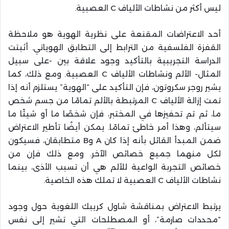
ليس أكثر من نشاطات الألياف C العصبية.
أحد الاعتراضات المقنعة على نظرية الهوية هو ملاحظة
القفزة الفلسفية من الترابط إلى التطابق الهوياتي. أثبتت
الدراسة التجريبية بالتأكيد وجود علاقة بين -على سبيل
المثال- الألم ونشاطات الألياف C العصبية. ومع ذلك، كما
يشير روجر سكروتون، فإن التأكيد على “الهوية” يستلزم أنه إذا
تمت إزالة الألياف C المرتبطة بالألم تمامًا من جسم شخص
ما، ثم تم تحفيزها في المختبر، فإن شخصًا ما أو شيئًا ما
سيتألم، وهذا أمر خاطئ تمامًا. يمكن أيضًا تأطير الاعتراض
ضمن المبدأ القائل بأنه إذا كان A وB متطابقان، فسيكون
لكل منهما جميع خصائص الآخر. ومع ذلك فإن من
خصائص التجربة الواعية للألم هي أن تسبب الأذى، بينما
نشاطات الألياف C العصبية لا تملك هذه الخاصية.
يرتبط الاعتراض بمناقشة شاول كريبك اللغوية حول وجود
“محددات صارمة”، أو المصطلحات التي تشير إلى نفس