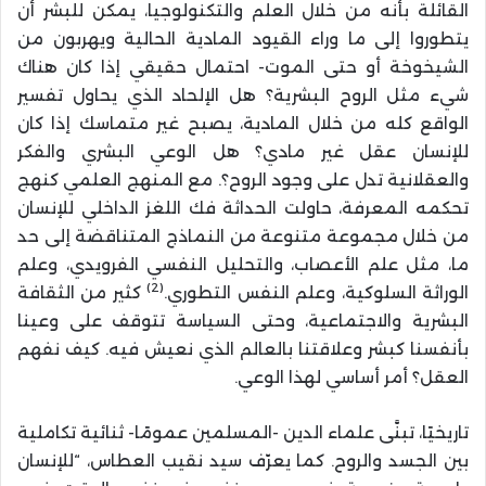
القائلة بأنه من خلال العلم والتكنولوجيا، يمكن للبشر أن
يتطوروا إلى ما وراء القيود المادية الحالية ويهربون من
الشيخوخة أو حتى الموت- احتمال حقيقي إذا كان هناك
شيء مثل الروح البشرية؟ هل الإلحاد الذي يحاول تفسير
الواقع كله من خلال المادية، يصبح غير متماسك إذا كان
للإنسان عقل غير مادي؟ هل الوعي البشري والفكر
والعقلانية تدل على وجود الروح؟. مع المنهج العلمي كنهج
تحكمه المعرفة، حاولت الحداثة فك اللغز الداخلي للإنسان
من خلال مجموعة متنوعة من النماذج المتناقضة إلى حد
ما، مثل علم الأعصاب، والتحليل النفسي الفرويدي، وعلم
(2)
الوراثة السلوكية، وعلم النفس التطوري.
كثير من الثقافة
البشرية والاجتماعية، وحتى السياسة تتوقف على وعينا
بأنفسنا كبشر وعلاقتنا بالعالم الذي نعيش فيه. كيف نفهم
العقل؟ أمر أساسي لهذا الوعي.
تاريخيًا، تبنَّى علماء الدين -المسلمين عمومًا- ثنائية تكاملية
بين الجسد والروح. كما يعرّف سيد نقيب العطاس، “للإنسان