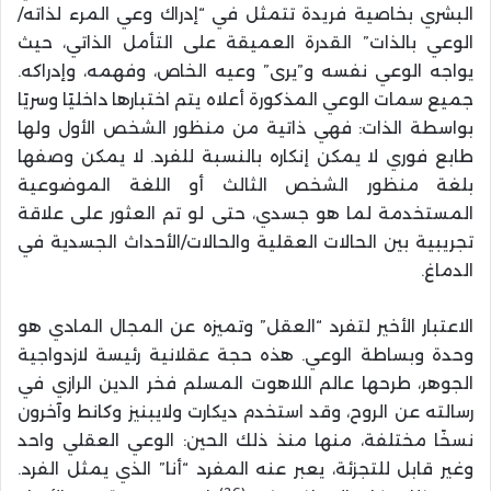
البشري بخاصية فريدة تتمثل في “إدراك وعي المرء لذاته/
الوعي بالذات” القدرة العميقة على التأمل الذاتي، حيث
يواجه الوعي نفسه و”يرى” وعيه الخاص، وفهمه، وإدراكه.
جميع سمات الوعي المذكورة أعلاه يتم اختبارها داخليًا وسريًا
بواسطة الذات: فهي ذاتية من منظور الشخص الأول ولها
طابع فوري لا يمكن إنكاره بالنسبة للفرد. لا يمكن وصفها
بلغة منظور الشخص الثالث أو اللغة الموضوعية
المستخدمة لما هو جسدي، حتى لو تم العثور على علاقة
تجريبية بين الحالات العقلية والحالات/الأحداث الجسدية في
الدماغ.
الاعتبار الأخير لتفرد “العقل” وتميزه عن المجال المادي هو
وحدة وبساطة الوعي. هذه حجة عقلانية رئيسة لازدواجية
الجوهر، طرحها عالم اللاهوت المسلم فخر الدين الرازي في
رسالته عن الروح، وقد استخدم ديكارت ولايبنيز وكانط وآخرون
نسخًا مختلفة، منها منذ ذلك الحين: الوعي العقلي واحد
وغير قابل للتجزئة، يعبر عنه المفرد “أنا” الذي يمثل الفرد.