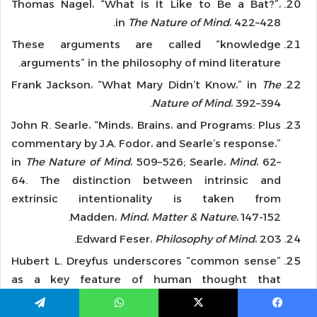
Thomas Nagel، “What Is It Like to Be a Bat?”،
in
The Nature of Mind
، 422–428.
These arguments are called “knowledge
arguments” in the philosophy of mind literature.
Frank Jackson، “What Mary Didn’t Know،” in
The
Nature of Mind
، 392–394.
John R. Searle، “Minds، Brains، and Programs: Plus
commentary by J.A. Fodor، and Searle’s response،”
in
The Nature of Mind
، 509–526; Searle،
Mind
، 62–
64. The distinction between intrinsic and
extrinsic intentionality is taken from
Madden،
Mind
،
Matter & Nature
، 147-152.
Edward Feser،
Philosophy of Mind
، 203.
Hubert L. Dreyfus underscores “common sense”
as a key feature of human thought that
computers by necessity lack، based on the
nature of programmed، algorithmic reasoning.