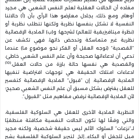
مفاده أن الحالات العقلية لعلم النفس الشعبي هي مجرد
أوهام. ومع ذلك، يجادل معارضو هذا الرأي بأن (أ) حالاتنا
النفسية لا تشكل بنفسها نظرية ولكنها تتطلب نظرية أو
(نظرة ميتافيزيقية للعالم) لشرحها؛ و(ب) المادية الإقصائية
نظرية غير متماسكة وتدحض ذاتها، فهي تكشف عن
”القصدية“ (توجه العقل أو الفكر نحو موضوع ما) عندما
تدعي أن ادعاءاتها صحيحة وأن علم النفس الشعبي خاطئ،
(10)
والقصدية هي نفسها حالة بارزة من حالات العقل.
ادعاءات امتلاك الحقيقة هي توجهات افتراضية تنفيها
المادية الإقصائية. إن ”قبول“ المادية الإقصائية كتفسير
للعقل يفترض بشكل مسبق أن علم النفس الشعبي صحيح؛
لأن المادية الإقصائية ترفض مفاهيم مثل “القبول”.
النظرية المادية الأخرى للعقل هي السلوكية الفلسفية،
والتي وفقًا لها تكون الحالات النفسية مكافئة منطقيًا
لـ”نزعات” السلوك: الألم ليس حقيقة شخصية، ولكنه مجرد
ميل للجفل أو البكاء…إلخ. لتبرير السلوكية الفلسفية يشير