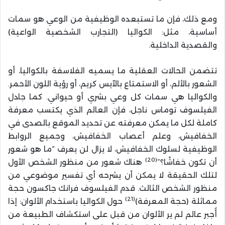
ومع ذلك، فإن ما تستبعده الوظيفية من الوعي هو سمات
أساسية، مثل: الكواليا (التجارب الشخصية الواعية)
والقصدية الداخلية.
تتضمن الحالات العقلية ما يسميه الفلاسفة بالكواليا، أو
الشعور بالألم، أو الاستمتاع بالآيس كريم، أو رؤية اللون الأحمر.
والكواليا هي سمات كل وعي بشري أو حيواني. كما جادل
الفيلسوف توماس ناجل، فإن العالم الذي يكتسب معرفة
كاملة لكل ما يمكن معرفته عن تحديد الموقع بالصدى في
الخفافيش، وعلم أعصاب الخفافيش، وجميع الروابط
الوظيفية لسلوك الخفافيش، لا يزال لن يعرف “ما هو شعور
(20)
أن تكون خفاشًا؟”
هناك شعور من منظور الشخص الأول
لتلك الحقيقة لا يمكن أن يشرحه أي تفسير موضوعي من
منظور الشخص الثالث. قدم الفيلسوف فرانك جاكسون حجة
(21)
مماثلة (حجة المعرفة)
حول الكواليا باستخدام الألوان: إذا
أُجبر عالم لم ير الألوان من قبل على استكشاف الطبيعة من