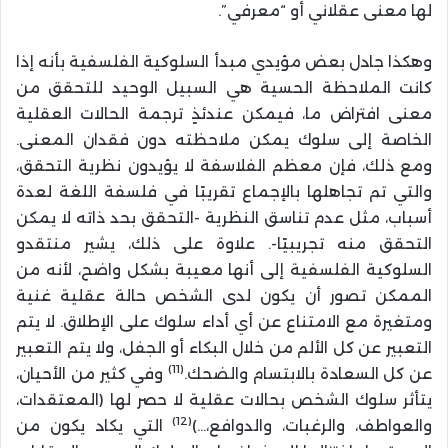
لها معنى عقلاني أو “معرفي”.
وهكذا جادل بعض مؤيدي مبدأ السلوكية الفلسفية بأنه إذا
كانت الملاحظة الحسية هي السبيل الوحيد للتحقق من
معنى افتراض ما، فيمكن عندئذٍ ترجمة الحالات العقلية
الخاصة إلى سلوك يمكن ملاحظته دون فقدان المعنى.
ومع ذلك، فإن معظم الفلاسفة لا يؤيدون نظرية التحقق،
والتي تم تجاهلها بالإجماع تقريبًا في فلسفة اللغة لعدة
أسباب، مثل عدم تناسق النظرية -التحقق بحد ذاته لا يمكن
التحقق منه تجريبيًا-. علاوة على ذلك، يشير منتقدو
السلوكية الفلسفية إلى أنها معيبة بشكل واضح، لأنه من
الممكن تصور أن يكون لدى الشخص حالة عقلية غنية
ومتغيرة مع الامتناع عن أي أداء سلوك على الإطلاق. لا يتم
التعبير عن كل الألم من خلال البكاء أو الجفل، ولا يتم التعبير
(11)
عن كل السعادة بالابتسام والضحك.
وفي كثير من الأحيان،
يتأثر سلوك الشخص بحالات عقلية لا حصر لها (المعتقدات،
(12)
والعواطف، والرغبات، والدوافع،…)
التي يكاد يكون من