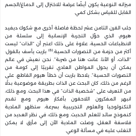
ميزاته النوعية يكون أيضًا عرضة للاختزال إلى الدماغ/الجسم
القابل للقياس بشكل كمي.
جلب القرن الثامن عشر لحظة فاصلة أخرى مع شكوك ديفيد
هيوم، الذي حوَّل التجربة الإنسانية إلى سلسلة من
الانطباعات الحسية، علاوة على ذلك اعتبر أن “الذات” ليست
(8)
أكثر من حزمة من التصورات الحسية.
باريت يأسف بالقول:
“الذات، أو الأنا، عانت هنا من ضربة”. نحن نعيش في عالم
يمكن أن يحول المواطن العادي تقريبًا إلى كومة من
التصورات الحسية”. يلاحظ باريت أن خطأ هيوم القاطع، على
الرغم من ذلك، كان البحث عن الذات بطريقة موضوعية بدلًا
من التعرف على “شخصية الذات” في هذا البحث. ومع ذلك،
انبهر المفكرون اللاحقون بأفكار هيوم. ومع تقدم
التكنولوجيا والعلوم التجريبية بسرعة، ستظهر المادية
كنموذج سائد للعلم الحديث. ومع ذلك، في نظر العديد من
فلاسفة العقل، وصلت المادية الآن إلى مأزق لا يمكن
التغلب عليه في مسألة الوعي.