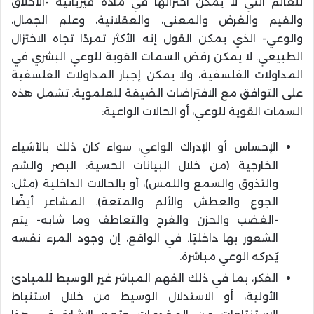
للعالم التي لا يمكن اختزالها في مادة فيزيائية -الأخلاق
والقيم والغرض والمعنى، والعقلانية، وعلم الجمال،
والوعي- الذي يمكن القول إنه الأكثر تمردًا تجاه الاختزال
الطبيعي. لا يمكن رفض السمات القوية للوعي البشري في
المداولات الفلسفية، ولا يمكن إجبار المداولات الفلسفية
على التوافق مع الافتراضات الضيقة للعلموية. تشمل هذه
السمات القوية للوعي، أو الحالات الواعية:
الإحساس أو الإدراك الواعي، سواء كان ذلك بالأشياء
الخارجية (من خلال البيانات الحسية: البصر والشم
والتذوق والسمع واللمس)، أو بالحالات الداخلية (مثل:
الجوع والعطش والألم والمتعة). المشاعر أيضًا
-الغضب والحزن والفرح والتعاطف وما شابه- يتم
الشعور بها داخليًا. في الواقع، إن وجود المرء نفسه
يُدركه الوعي مباشرة.
الفكر، بما في ذلك الفهم المباشر غير الوسيط للمبادئ
الأولية، أو الاستدلال الوسيط من خلال استنباط