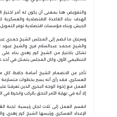
والتفويض هنا بمعنى أن يكون له أمر اختيا
الهدف: بناء القاعدة الاقتصادية والعسكرية
الجيش، وبناء مؤسسات اقتصادية توفر التمويل ا
وسرعان ما انضم إلى المجلس الشيخ حمدي عبدا
والشيخ محمد عبدالسلام فرج والشيخ عبود ا
تشكل باختيار من الشيخ كرم زهدي بناء على ا
التنظيمي الأول، وكان المجلس يتمثل في أحد عشر
تأخر عن الانضمام الشيخ أسامة حافظ، كان م
العسكري، فقد رأى أنه يسير بخطوات متسارعة للغاي
العمل مع إخوة الوجه البحري الذين تعرفنا عل
إلا أنه في نهاية الأمر التحق بالركب وانخرط في ا
انقسم العمل إلى ثلاث لجان رئيسية: لجنة العُد
الإعداد العسكري ورئيسها الشيخ كرم زهدي، وا