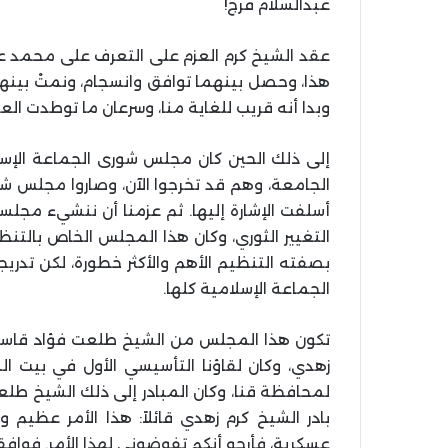
عبدالسلام فرج!
عقد الشيخ كرم العزم على التعرف على محمد عبد
هذا، وحصل بينهما توافق وانسجام، ونمتْ بينهما
وبدا أنه قريب للغاية منا، وسرعان ما توطدت العلا
إلى ذلك الحين كان مجلس شورى الجماعة الإس
الجامعة، وهم قد تخرجوا الآن، وصاروا مجلس شور
أسلفت الإشارة إليها. ثم عزمنا أن ننشيء مجلسا
التغيير الثوري، وكان هذا المجلس الخاص بالت
بصفته التنظيم الأهم والأكثر خطورة، لكن تد
الجماعة الإسلامية كلها.
تكون هذا المجلس من الشيخ طلعت فؤاد قاسم 
زهدي، وكان لقاؤنا التأسيسي الأول في بيت ا
لمحافظة قنا، وكان المبادر إلى ذلك الشيخ ط
بادر الشيخ كرم زهدي قائلاً: هذا الأمر عظيم 
عسكرية، فأرجو أنكم تفوضوني لهذا الأمر. فوافقن