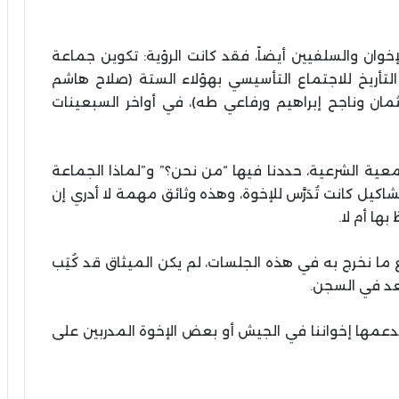
خوان والسلفيين أيضاً، فقد كانت الرؤية: تكوين جماعة
لتأريخ للاجتماع التأسيسي بهؤلاء الستة (صلاح هاشم
ان وناجح إبراهيم ورفاعي طه)، في أواخر السبعينات
ية الشرعية، حددنا فيها “من نحن؟” و”لماذا الجماعة
شاكيل كانت تُدَرَّس للإخوة، وهذه وثائق مهمة لا أدري إن
ها أم لا.
ما نخرج به في هذه الجلسات، لم يكن الميثاق قد كُتِب
بعد في السجن.
دعمها إخواننا في الجيش أو بعض الإخوة المدربين على