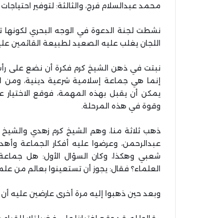
محمد عبدالسلام فرج، والثالثة: لتوفير احتياجات ا
نشطت لجنة الدعوة في الوجه البحري لكونها ت
اللجان يغلب عليه الصعيد لطبيعة القائمين علي
نبتت في ذهن الشيخ كرم فكرة أن نضع على رأس
إنما هي جماعة إسلامية شرعية دينية، ومن الل
يمكن أن يقبل بهذه المهمة، فوقع الاختيار عل
وقوة في هذه المرحلة.
ذهب ثلاثة منا، وهم الشيخ كرم زهدي والشيخ
عبدالرحمن، وعرضوا عليه أفكار الجماعة وأ
شعبي وهكذا، وكان السؤال الأول: هل جماعة
العلماء؟ فقال: يجوز أن تستعينوا بعالم من علم
وبعد حين ذهبوا إليه مرة أخرى عارضين عليه أن 