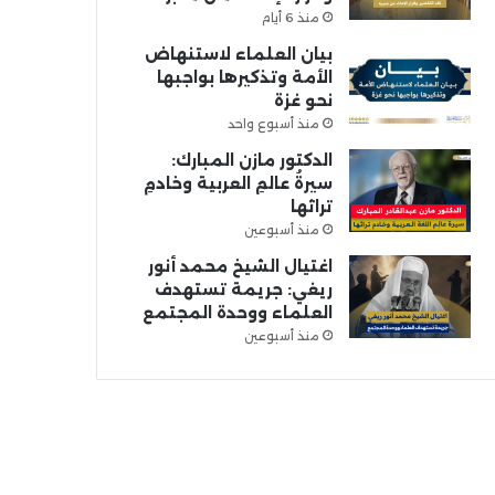
منذ 6 أيام
بيان العلماء لاستنهاض
الأمة وتذكيرها بواجبها
نحو غزة
منذ أسبوع واحد
الدكتور مازن المبارك:
سيرةُ عالمِ العربية وخادمِ
تراثها
منذ أسبوعين
اغتيال الشيخ محمد أنور
ريغي: جريمة تستهدف
العلماء ووحدة المجتمع
منذ أسبوعين