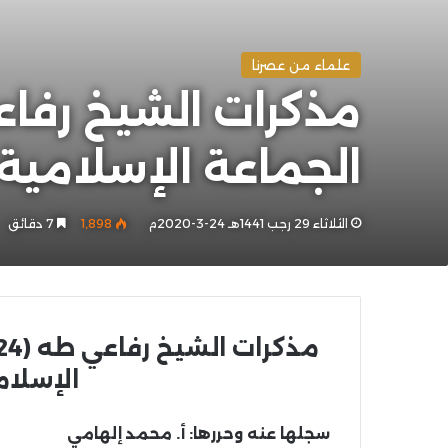
علماء من عصرنا
الجماعة الإسلامية
الثلاثاء 29 رجب 1441هـ 24-3-2020م
1٬898
7 دقائق
الإسلام
سجلها عنه وحررها: أ. محمد إلهامي