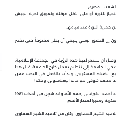
ياز للثورة أو على الأقل عرقلة وتعويق تحرك الجيش
لون إن التصور الزمني ينبغي أن يظل مفتوحاً، حتى نختبر
وقبل أن تستقر لدينا هذه الرؤية في الجماعة الإسلامية،
ت في الجامعة إلى تنظيم يعمل خارج الجامعة، قبل هذا
ع الضباط العسكريين، وبدأت بالفعل في البحث عمن
خ محمد شوقي مع خالد الإسلامبولي، وهكذا!
وكنت أعرف ضابطاً من مركز أرمنت اسمه محمد أحمد القيرفاني رحمه الله، وقد سُجِن في أحداث 1981
رية ومديراً لمطار الأقصر.
تلاميذ الشيخ السماوي، وكان من تلاميذ الشيخ السماوي