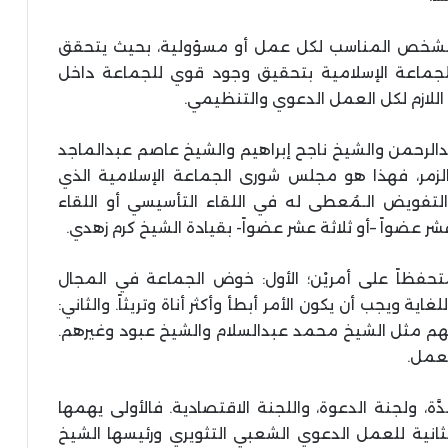
ر الشخص المناسب لكل عمل أو مسؤولية، بحيث يتحقق
 للجماعة الإسلامية بتحقيق وجود قوي للجماعة داخل
للازم لكل العمل الدعوي والتنظيمي.
لرحمن والشيخ ناجح إبراهيم والشيخ عاصم عبدالماجد
لزمر، فهذا هو مجلس شورى الجماعة الإسلامية الذي
لتفويض الـمُعطى له في اللقاء التأسيسي أو اللقاء
 عضواً –أو ثلاثة عشر عضواً- بقيادة الشيخ كرم زهدي.
تحفظاً على أمريْن؛ الأول: خوض الجماعة في المجال
ة ويجب أن يكون الأمر أبطأ وأكثر أناة وتريثاً. والثاني:
يهم مثل الشيخ محمد عبدالسلام والشيخ عبود وغيرهم.
لعمل.
َّة، ولجنة الدعوة، واللجنة الاقتصادية. فالأولى يهمها
لثانية للعمل الدعوي الشعبي التثويري ورئيسها الشيخ