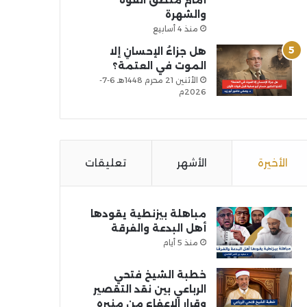
أمام منطق القوة
والشهرة
منذ 4 أسابيع
هل جزاءُ الإحسانِ إلا
الموت في العتمة؟
الأثنين 21 محرم 1448هـ 6-7-
2026م
الأخيرة
الأشهر
تعليقات
مباهلة بيزنطية يقودها
أهل البدعة والفرقة
منذ 5 أيام
خطبة الشيخ فتحي
الرباعي بين نقد التقصير
وقرار الإعفاء من منبره