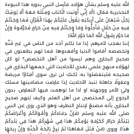
الله عليه وسلم بشأن هؤلاء، فأرسل النبي بدوره هذا النبوءة
التحذيرية فقال: (أَلا إِنِّي أُوتيت الْكتاب وَمِثْلَهُ مَعَهُ أَلَا يُوشِكُ
رَجُلٌ شَبْعَانٌ عَلَى أَرِيكَتِهِ يَقُولُ عَلَيْكُمْ بِهَذَا الْقُرْآنِ فَمَا وَجَدْتُمْ
فِيهِ مِنْ حَلَالٍ فَأَحِلُّوهُ وَمَا وَجَدْتُمْ فِيهِ مِنْ حَرَامٍ فَحَرِّمُوهُ وَإِنَّ
مَا حَرَّمَ رَسُولُ الله كَمَا حَرَّمَ اللَّهُ).
إننا نعجب لأمرهم، إذا ما تكلم أحد من الناس في غير فَنِّهِ
وتخصصه أقاموا الدنيا وأقعدوها، فما لهم يطعنون في
صحيح البخاري وهم ليسوا من أهل التخصص؟ لو كان
لهؤلاء منهج علمي نقدي للأحاديث التي جمعها البخاري في
صحيحه فليتفضلوا به، لكنك لن ترى سوى أفكارًا مريضة
وعقولًا جاهلة تنبذ الأحاديث إذا عارضت مضامينها مسلك
وليّ الأمر ووجهته او اذا ما توهمت فيها التعارض، بدون
الرجوع إلى المختصين من أهل العلم. وكيف يُتهم صحيح
البخاري بأنه مصنعٌ لإنتاج التطرف وهو الذي روى عن النبي
صلى الله عليه وسلم (فَإِنَّ دِمَاءَكُمْ وَأَمْوَالَكُمْ وَأَعْرَاضَكُمْ
بَيْنَكُمْ حَرَامٌ كَحُرْمَةِ يَوْمِكُمْ هَذَا فِي شَهْرِكُمْ هَذَا فِي بَلَدِكُمْ
هَذَا). وروى (مَنْ قَتَلَ مُعَاهَدًا لَمْ يَرِحْ رَائِحَةَ الْجَنَّةِ وَإِنَّ رِيحَهَا