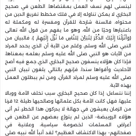
ليتسنى لهم نسف العمل بمقتضاها. الطعن في صحيح
البخاري لا يمكن تناوله إلا في فلك مخطط تفريغ الدين من
محتواه، فالسنة شارحة للقرآن ومفسرة له ومكملة له
باعتبارها وحيًا من الله، وهو ما يفهم من قول الله تعالى
{وَأَنْزَلْنَا إِلَيْكَ الذِّكْرَ لِتُبَيِّنَ لِلنَّاسِ مَا نُزِّلَ إِلَيْهِمْ }، فالبيان من
النبي صلى الله وسلم، وعُلم من الآية أن الذي يحدد المراد
من الآيات هو النبي صلى الله عليه وسلم بعلمه بمعناها،
فإذا كان هؤلاء ينسفون صحيح البخاري الذي جمع فيه أصح
الأحاديث وأقواها سندا، فإنهم بالتالي يلغون تبيان النبي
صلى الله عليه وسلم لمراد القرآن، ومن ثم يبطلون العمل
بهذه الآية.
إننا نتساءل: إذا كان صحيح البخاري سبب تخلف الأمة ووبالا
عليها، فهل كانت الأمة بكل علمائها وصالحيها طيلة 12 قرنا
من الزمان يعيشون في جهالة لا يدركون هذا الخطر، ثم أتى
هؤلاء الرويبضة- الذين لم يتورّع بعضهم عن الطعن في
أعراض المسلمات لخصومة سياسية، وعلانية في
صفحاتهم- بهذا الاكتشاف العظيم؟ لقد أنبأ الله نبيه صلى