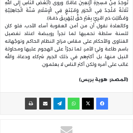
تُوجَدُ مِنْ مَسِيرَةِ أَرْبَعِينَ عَامًا). وروى (أَبْغَضُ النَّاسِ إِلَى اللَّهِ
ثَلَاثَةٌ مُلْحِدٌ فِي الْحَرَمِ وَمُبْتَغٍ فِي الْإِسْلَامِ سُنَّةَ الْجَاهِلِيَّةِ
وَمُطَّلِبُ دَمِ امْرِئٍ بِغَيْرِ حَقٍّ لِيُهَرِيقَ دَمَهُ).
وكالعادة نقول أن من أمن العقوبة أساء الأدب، فلو كان
للسنة سلطة تحميها لما تجرأ رويبضة اعتاد تفصيل
الفتاوى والأحكام على مقاس مزاج النظام الحاكم وتوجّهاته
باسم طاعة وليّ الأمر، لما تجرّأ على الهجوم عليها ومحاولة
النيل منها، بل أكثرهم في ذلك الجرم شركاء ودعاة، والله
غالب على أمره ولكن أكثر الناس لا يعلمون.
(المصدر: هوية بريس)
واتساب
تيلقرام
مشاركة عبر البريد
طباعة