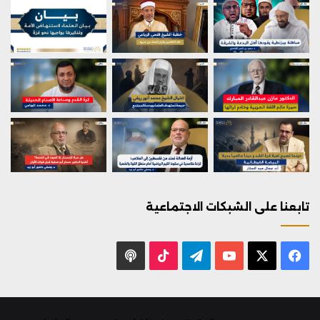
تابعنا على الشبكات الاجتماعية
X
فيسبوك
يوتيوب
تيلقرام
‫TikTok
بودكاست