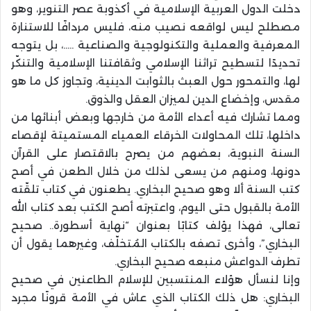
دخلت الدول العربية الإسلامية في أكذوبة عصر التنوير، وهو
مصطلح ليس لواقعه نصيب منه، فليس مردافًا للاستنارة
المعرفية والعملية والتكنولوجية والصناعية …..، بل يتوجه
تحديدًا لتسطيح تراثنا الإسلامي وثقافتنا الإسلامية والتنكّر
لها، والتمحور حول العبث بالثوابت الدينية، وتجاوز كل ما هو
مقدس، وإخضاع الدين لميزان العقل والذوق.
ومما تشارك فيه أعداء الأمة من خارجها وبعض أبنائها من
داخلها، تلك المحاولات الخرقاء العمياء المستميتة لإقصاء
السنة النبوية، بعضهم من يصرح بالاقتصار على القرآن
دونها، ومنهم من يسعى لذلك من خلال الطعن في أصح
كتب السنة ألا وهو صحيح البخاري. يطعنون في كتاب تلقّته
الأمة بالقبول حتى اليوم، واعتبرته أصح الكتب بعد كتاب الله
تعالى، فهذا يؤلف كتابًا بعنوان “نهاية أسطورة.. صحيح
البخاري”، وأخرى تصفه بالكتاب المُتخلّف، وغيرهما يقول أن
تطرف الدواعش منبعه صحيح البخاري.
وإنا لنسأل هؤلاء المنتسبين للإسلام الطاعنين في صحيح
البخاري: هل ذلك الكتاب الذي عاش في الأمة قرونًا مجرد