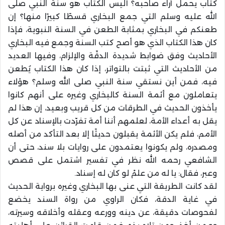
كتاب يحمل آراء صاحبه؟ أليس الكتاب هو سنة النبي صلى
الله عليه وسلم التي جمع البخاري قسطًا كبيرًا منها؟ إن
طعنكم في البخاري بمثابة الطعن في السنة النبوية، فإذا
كان هذا الكتاب الذي هو أصح كتب السنة وجمع فيه البخاري
الأحاديث وفق ضوابط شديدة الدقّة والإلزام، وفيها العديد
من الأحاديث التي ثبتت بالتواتر، إذا كان هذا الكتاب يُطعن
فيه، فمن أين نستقي سنة النبي صلى الله وسلم؟ هؤلاء
يتعاملون مع أئمة السنة كالبخاري وغيره على أنهم كانوا
يأخذون الحديث في الطرقات من كل قريب وبعيد، إن هذا لم
يقل به أعداء الأمة، لعلمهم أننا أمة تفرّدت بالإسناد عن كل
الأمم، فلم يكن الأئمة يقبلون حديثًا إلا بعد التأكد من أصله
ومصدره، ولم يكونوا يعتمدون على روايات بلا سند، حتى أن
الشافعي رحمه الله نظر في تفسير اشتمل على قصص
وعبر، فقال: يا له من علمْ لو كان له إسناد.
لقد كانت الطريقة التي عنى بها البخاري وغيره برواية الحديث
في غاية الدقة، فكان الراوي من رواة السند يخضع
لفحوصات دقيقة، عن دينه وورعه وعقله وأخلاقه وسيرته،