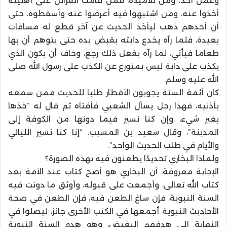
وعمن أخذ، ومن تلاميذه، فمن قامت القرائن على أهليته
أخذوا عنه، ومن اشتبهوا فيه أعرضوا عنه وأسقطوه، حتى
أن أحدهم ذهب ليأخذ الحديث عن آخر قطع له مسافات
بعيدة، فلما رآه يخدع دابته بقبض يده حتى يتوهم أن بها
طعاما فيأتي، لما رآه يفعل ذلك رجع، وخاف أن يكون الذي
يكذب على دابة ليس بمتورع عن الكذب على رسول الله صلى
الله عليه وسلم.
كان أئمة السنة يجوبون الأقطار طلبا للحديث ممن سمعه
بأذنيه، فهذا رجل يسأل الشعبي فأفتاه ثم قال له “خذها
بغير شيء، وإن كنا نسير فيما دونها من الكوفة إلى
المدينة”، وقال سعيد بن المسيب: “إنا كنا نسير الليالي
والأيام في طلب الحديث الواحد”.
ولماذا البخاري تحديدًا يطعنون فيه بهذه الصورة؟
الإجابة معروفة، أن البخاري هو أصح كتاب عند الأمة بعد
كتاب الله تعالى، وأجمعت على قبوله، وأوثق ما دونت فيه
السنة النبوية، فإن ساغ الطعن فيه، فإن الطعن في صحة
الأحاديث النبوية أجمعها في الكتب الأخرى جائز، ليصلوا في
النهاية إلى هدفهم البغيض، وهو هدم السنة النبوية