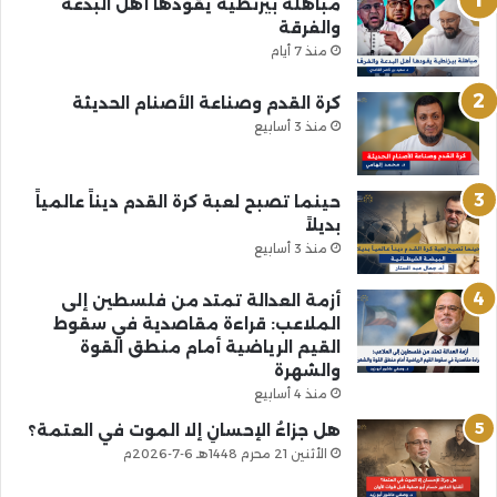
مباهلة بيزنطية يقودها أهل البدعة
والفرقة
منذ 7 أيام
كرة القدم وصناعة الأصنام الحديثة
منذ 3 أسابيع
حينما تصبح لعبة كرة القدم ديناً عالمياً
بديلاً
منذ 3 أسابيع
أزمة العدالة تمتد من فلسطين إلى
الملاعب: قراءة مقاصدية في سقوط
القيم الرياضية أمام منطق القوة
والشهرة
منذ 4 أسابيع
هل جزاءُ الإحسانِ إلا الموت في العتمة؟
الأثنين 21 محرم 1448هـ 6-7-2026م