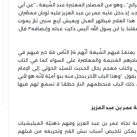
جرائح” ـ وهو من المصادر المعتبرة عند الشّيعة ـ “عن أبي
د، إذ دخل عليه عمر بن عبد العزيز عليه ثوبان ممصّران،
ِينّ هذا الغلام فيظهر العدل ويعيش أربع سنين ثمّ يموت
قلنا: يا ابن رسول الله؛ أليس ذكرت عدله وإنصافه؟! قال:
 يعتقدُ فيهم الشّيعة أنّهم شرّ النّاس فلا خير فيهم في
مصادرهم القديمة والمعاصرة على السواء كما في كتاب
سي وكتاب معجم رجال الحديث للسيّد الخوئي إلى الإمام
يقول: “وهذا الباب الآخر يدخل منه بنو أميّة لأنّه هو لأبي
ذلك الباب فتحطمهم النار حطمًا لا تسمع لهم فيها
ة عمر بن عبد العزيز
ة تجاه عمر بن عبد العزيز وفهم ذهنيّة الميليشيات
بًا يمكن تلخيص أسباب نبش القبر وتجريفه من قبلهم