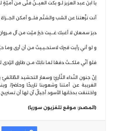
يا ابنَ عبد العزيز لـو بكت العيــنُ فتًى من أميّةٍ لب
أنت نزَّهتنا عن السّب والشتْم فلــو أمكن الجــزاءُ 
ديرَ سمعان لا أغبك غــيث خيرُ ميْت من آل مـروان 
و لو أني رأيت قبرك لاستحـيـيتُ من أن أرى وما حيّ
فلوَ أنّي ملكــتُ دفعًا لما نابَكَ مـن طارق الرّدى ل
إنّ جنون النّداء الثّأريّ وسعار التحشيد الطّائف
الغريبة عن أمتنا وشعوبنا تاريخًا وحاضرًا، وي
واختنقت بدخانها الأسود أجيالٌ آن لها أن تستريح.
(المصدر: موقع تلفزيون سوريا)