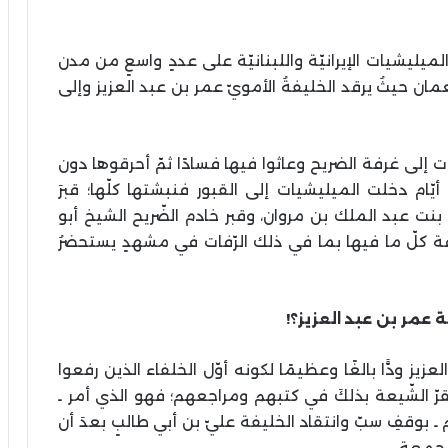
لميليشيات الإيرانيّة واللبنانيّة على عددٍ واسعٍ من مدن
ان حيثُ يرقد الخليفةُ الأمويّ عمر بن عبد العزيز وإلى
إلى غرفة الضريح وعاثوا فيها فسادًا ثمّ أحرقوها دون
ّام دخلت الميليشيات إلى القبور فنبشتها كلّها؛ قبرَ
نت عبد الملك بن مروان، وقبر خادم الضّريح الشيخ أبو
رقة كلّ ما فيها بما في ذلك الرّفات في مشهدٍ يستحضرُ
ة عمر بن عبد العزيز؟!
يز ودًّا بالغًا وعظيمًا لكونه أوّل الخلفاء الذين رفعوا
ّ الشّيعة بذلكَ في كتبهم ومراجعهم؛ فهو الذي أمر ـ
 بوقفِ سبّ وانتقاد الخليفة عليّ بن أبي طالبٍ بعدَ أن
لجمعة.