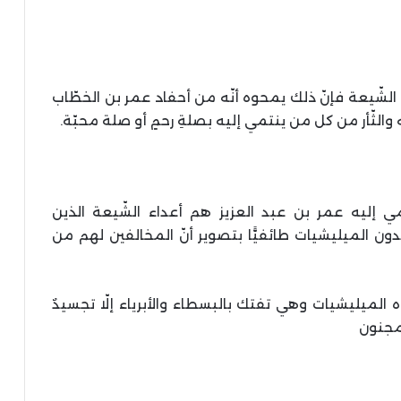
لشّيعة فإنّ ذلك يمحوه أنّه من أحفاد عمر بن الخطّاب
 والثّأر من كل من ينتمي إليه بصلةِ رحمٍ أو صلة محبّة.
مي إليه عمر بن عبد العزيز هم أعداء الشّيعة الذين
ن الميليشيات طائفيًّا بتصوير أنّ المخالفين لهم من
ه الميليشيات وهي تفتك بالبسطاء والأبرياء إلّا تجسيدٌ
لمجنون