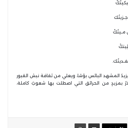
كيتُكْ
جـزيتُك
مـيتُكْ
يتكْ
فـديتُك.
يّ يزيدُ المشهد البائس بؤسًا، ويعلي من ثقافة نبش القبور
نذرُ بمزيدٍ من الحرائق التي اصطلت بها شعوبٌ كاملة،
مشاركة عبر البريد
طباعة