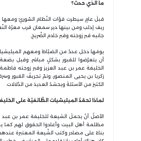
ما الذي حدث؟
قبلَ عامٍ سيطرت قوّات النّظام السّوريّ ومعها ا
ريف إدلب ومن بينها دير سمعان قرب معرّة النّعم
جانبه قبر زوجته وقبر خادم الضّريح.
يومَها دخل عددٌ من الضبّاط ومعهم الميليشيات 
أن يتعرّضوا للقبور بشكلٍ مباشر، وقبل بضعة أي
الخليفة عمر بن عبد العزيز وقبر زوجته فاطمة ب
زكريا بن يحيى المنصور، وتمّ تجريفُ القبور وس
الكثيرَ من الأسئلةَ ويحشدُ العديدَ من الدّلالات.
لماذا تحقدُ الميليشيات الطَّائفيّة على الخليف
الأصلُ أنّ يحملَ الشيعة للخليفة عمر بن عبد العز
مظلمة أهل البيت وأعادوا الحقوق لهم كما يقر
بناءً على مصادر وكتب الشّيعة المعتبرة عندهم ـ
كان هناك أوامر بانتقاده على المنابر في خطب ا