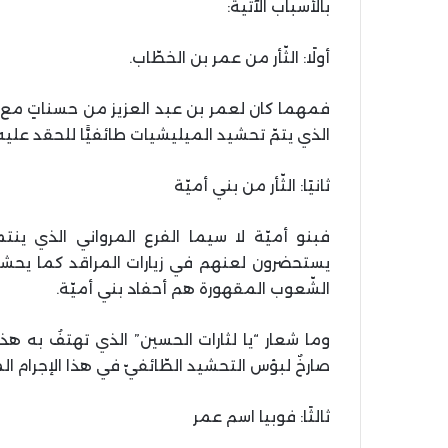
بالأسباب الآتية:
أولًا: الثّأر من عمر بن الخطّاب.
فمهما كان لعمر بن عبد العزيز من حسناتٍ مع ا
الذي يتمّ تحشيد الميليشيات طائفيًّا للحقد عليه
ثانيًا: الثّأر من بني أميّة
فبنو أميّة لا سيما الفرع المرواني الذي ينت
يستحضرون لعنهم في زيارات المراقد كما يحشدو
الشّعوب المقهورة هم أحفاد بني أميّة.
وما شعار “يا لثارات الحسين” الذي تهتفُ به هذ
صارخٌ لبؤس التحشيد الطّائفيّ في هذا الإجرام ا
ثالثًا: فوبيا اسم عمر