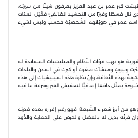
نبشت قبر عمر بن عبد العزيز يعرفون شيئًا من سيرته،
 نال قسطًا وفيرًا من التحشيد الطّائفيّ فقُتِل المئات
ملون اسم عمر في هويّاتهم الشّخصيّة فحسب وليسَ لشيء
رية هو نهب قوّات النّظام والميليشيات المساندة له
ثرت وبيوتٍ ومنشآت صغرت أو كبرت في المدن والبلدات
ونةٌ بهذه الثّقافة، وإنّ نظرة هذه الميليشيات إلى هذه
خبوءة يمثّل دافعًا إضافيًّا لتعفيش القبر وسرقة ما فيه
وهو من أبرز شعراء الشّيعة؛ فهو رغم إقراره بعدم قدرته
ن فإنّه يدين له بالفضل والحرص على الحماية والذّود