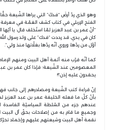
وهو الذي ردّ أرضَ “فدكَ” التي يراها الشّيعة حقّ
الفتح الإربلي في كتاب كشف الغمّة في معرفة الأ
“أنّ عمر بن عبد العزيز لمّا استُخلف قال: يا أيّها
كان في يدي، قد رددت “فدك” على ولد رسول الله 
أوّل من ردّها، وروي أنّه ردّها بغلّاتها منذ ولي”.
كما أنّه قرّب منه أئمة أهل البيت ومنهم الإمام
المعصومين عند الشّيعة؛ فإذا كان عمر بن عبد
يحقدونَ عليه إذن؟!
إنّ قراءة كتب الشّيعة ومصادرهم إلى جانب فهم ال
بأنّ كلّ ما فعله الخليفة عمر بن عبد العزيز 
عندهم جزء من السّلطة السياسيّة الفاسدة ا
وجميع ما قام به من إصلاحات بحقّ آل البيت لا
نقمة أهل البيت وشيعتهم عليهم وإخماد تحرّكاته