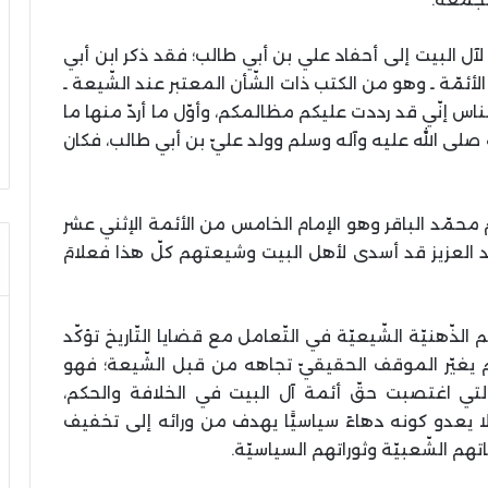
ًا لآل البيت إلى أحفاد علي بن أبي طالب؛ فقد ذكر ابن أبي
ئمّة ـ وهو من الكتب ذات الشّأن المعتبر عند الشّيعة ـ
 الناس إنّي قد رددت عليكم مظالمكم، وأوّل ما أردّ منها ما
صلى الله عليه وآله وسلم وولد عليّ بن أبي طالب، فكان
 محمّد الباقر وهو الإمام الخامس من الأئمة الإثني عشر
 العزيز قد أسدى لأهل البيت وشيعتهم كلّ هذا فعلامَ
ذّهنيّة الشّيعيّة في التّعامل مع قضايا التّاريخ تؤكّد
لم يغيّر الموقف الحقيقيّ تجاهه من قبل الشّيعة؛ فهو
لتي اغتصبت حقّ أئمة آل البيت في الخلافة والحكم،
 يعدو كونه دهاءً سياسيًّا يهدف من ورائه إلى تخفيف
م الشّعبيّة وثوراتهم السياسيّة.