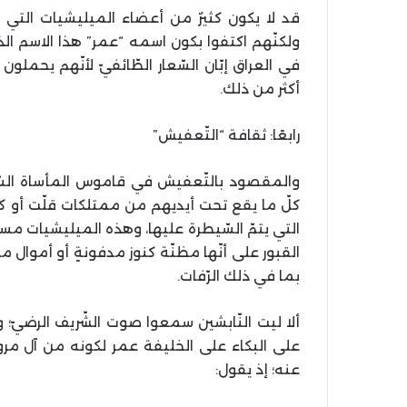
قد لا يكون كثيرٌ من أعضاء الميليشيات التي 
ولكنّهم اكتفوا بكون اسمه “عمر” هذا الاسم الذي
في العراق إبّان السّعار الطّائفيّ لأنّهم يح
أكثر من ذلك.
رابعًا: ثقافة “التّعفيش”
والمقصود بالتّعفيش في قاموس المأساة السّو
كلّ ما يقع تحت أيديهم من ممتلكات قلّت أو ك
التي يتمّ السّيطرة عليها، وهذه الميليشيات مسك
القبور على أنّها مظنّة كنوز مدفونةٍ أو أموال م
بما في ذلك الرّفات.
ألا ليت النّابشين سمعوا صوت الشّريف الرضيّ؛ 
على البكاء على الخليفة عمر لكونه من آل مروا
عنه؛ إذ يقول: