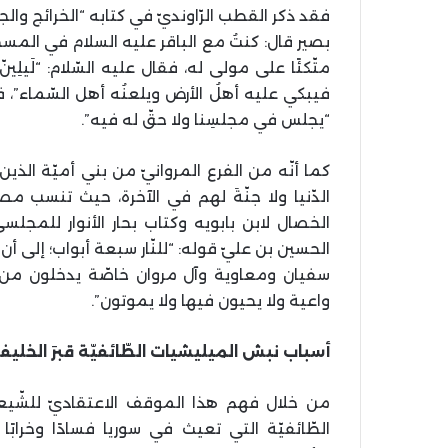
فقد ذكر القطب الرّاونديّ في كتابه “الخرائج وال
بصير قال: كنتُ مع الباقر عليه السلام في المسج
متّكئًا على مولى له، فقال عليه السّلام: “لَيل
فيبكي عليه أهلُ الأرض ويلعنُه أهل السّماء”، ف
“يجلس في مجلسِنا ولا حقّ له فيه”.
كما أنّه من الفرع المروانيّ من بني أميّة الذين
الدّنيا ولا جنّةَ لهم في الآخرة، حيث تنسب 
الخصال لابن بابويه وكتاب بحار الأنوار للمجل
الحسين بن عليّ قوله: “للنّار سبعة أبواب؛ إلى أن 
سفيان ومعاوية وآل مروان خاصّة يدخلون من 
واعية ولا يحيون فيها ولا يموتون”.
أسباب نبش الميليشيات الطّائفيّة قبرَ الخليف
من خلال فهم هذا الموقف الاعتقاديّ للشّيع
الطّائفيّة التي تعيث في سوريا فسادًا وخرا