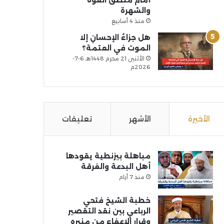
أمام منطق القوة
والشهرة
منذ 4 أسابيع
هل جزاءُ الإحسانِ إلا
الموت في العتمة؟
الأثنين 21 محرم 1448هـ 6-7-
2026م
الأخيرة
الأشهر
تعليقات
مباهلة بيزنطية يقودها
أهل البدعة والفرقة
منذ 7 أيام
خطبة الشيخ فتحي
الرباعي بين نقد التقصير
وقرار الإعفاء من منبره