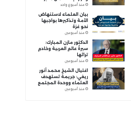
منذ أسبوع واحد
بيان العلماء لاستنهاض
الأمة وتذكيرها بواجبها
نحو غزة
منذ أسبوعين
الدكتور مازن المبارك:
سيرةُ عالمِ العربية وخادمِ
تراثها
منذ أسبوعين
اغتيال الشيخ محمد أنور
ريغي: جريمة تستهدف
العلماء ووحدة المجتمع
منذ أسبوعين