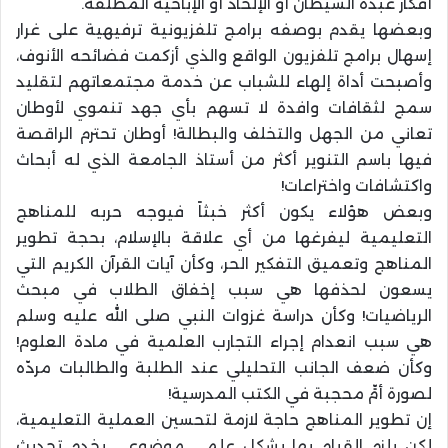
أفكار عبدة الشيطان أو الإلحاد أو الإباحية المطلقة.
وبعضها يقدم بوصفه برامج تلفزيونية ترفيهية على غرار
إسهال برامج تلفزيون الواقع والذي أزكمت فضائحه الأنوف،
وأصبحت أداة إلهاء للشباب عن خدمة مجتمعاتهم لتقليد
سمج لثقافات وافدة لا تسهم بأي جهد تنموي لأوطان
تعاني من الجهل والتخلف والبطالة! أوطان تحترم الراقصة
فيها باسم التنوير أكثر من أستاذ الجامعة الذي له أبحاث
واكتشافات واختراعات!
وبعض هؤلاء يكون أكثر خبثاً فيوجه حربه للمناهج
التعليمية ليفرغها من أي علاقة بالإسلام، بحجة تطوير
المناهج وتعميق التفكير الحر، وكأن آيات القرآن الكريم التي
يسعون لحذفها هي سبب إخفاق الطلاب في مبحث
الرياضيات! وكأن دراسة غزوات النبي صلى الله عليه وسلم
هي سبب انعدام إجراء التجارب العلمية في مادة العلوم!
وكأن ضعف الجانب التحليلي عند الطلبة والطالبات مردّه
لصورة أمٍّ محجبة في الكتب المدرسية!
إن تطوير المناهج حاجة لازمة لتحسين العملية التعليمية،
لكن يلزم القيام بها بشكل علمي موضوعي يخدم تحديث