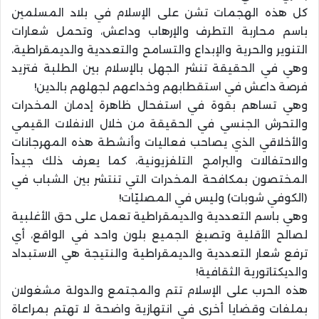
كل هذه الهجمات تشن على الإسلام في بلاد المسلمين
باسم محاربة التطرف والإرهاب وداعش، وتحمل شعارات
التنوير والحرية والإبداع والتسامح والتعددية والديمقراطية،
وهي في الحقيقة تنشر الجهل بالإسلام بين الطلبة فتزيد
فرصة داعش في استقطابهم وخداعهم لجهلهم بالدين!
وهي تساهم بقوة في استفحال ظاهرة إدمان المخدرات
والتحرش الجنسي في الحقيقة من خلال الانفلات القيمي
والأخلاقي الذي يصاحب فعاليات وأنشطة هذه المهرجانات
والاحتفالات والبرامج التلفزيونية، كما يعرف ذلك جيداً
المختصون بمكافحة المخدرات التي تنتشر بين الشباب في
(الكوفي شوبات) وليس في المصليّات!
وهي باسم التعددية والديمقراطية تعمل على حق الأغلبية
لصالح الأقلية وتصبغ الجميع بلون واحد في الواقع، أي
ترفع شعار التعددية والديمقراطية والنتيجة هي الاستبداد
والديكتاتورية الثقافية!
هذه الحرب على الإسلام تتم والمجتمع والدولة مشغولان
بملفات وقضايا أخرى في انتهازية واضحة لا تهتم بمراعاة