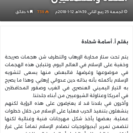
الجمعة 25 ربيع الثاني 1439هـ 12-1-2018م
739
4 دقائق
بقلم أ. أسامة شحادة
يتم تحت ستار محاربة الإرهاب والتطرف شن هجمات صريحة
وخفية على الإسلام في العالم اليوم، وتتباين هذه الهجمات
في موضوعها وغرضها، فالبعض منها يسعى لتشويه
الإسلام بأكمله بأنه بذاته دين عدواني إرهابي، وهذا ما يصرح
به التيار اليميني العنصري في الغرب وصقور المحافظين
في أمريكا وعتاولة الشيوعيين من أبناء جلدتنا.
وآخرون في بلادنا قد لا يعترضون على هذه الرؤية لكنهم
ينشغلون بتنفيذ الحرب فعليا على الإسلام من خلال خطوات
عملية، بعضها يأخذ شكل مهرجانات فنية وغنائية لكنها
تتضمن تمرير أيديولوجيات تصادم الإسلام تماماً على غرار