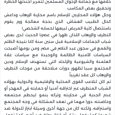
خلافها مع جماعة الإخوان المسلمين لتمرير أجندتها الخطرة
وتحقيق بعض المكاسب.
وحال هؤلاء المحاربين للإسلام باسم محاربة الإرهاب وداعش
كحال الطبيب الغشاش، الذي بحجة معالجة ورم يقوم
باستئصال كلية المريض لبيعها لحسابه الشخصي!
التطرف والإرهاب اللذان ظهرا في عصرنا الحديث لدى بعض
شباب الجماعات الإسلامية قبل ستين سنة كانا نتيجة الظلم
والقمع في سجون عبد الناصر في مصر، ومن يومها أصبحت
السياسات الأمنية الظالمة والوحيدة مع سياسات غلاة
العلمنة والشيوعية والإلحاد التي تستهدف الإسلام ودين
المجتمع سببا لظهور دورات متلاحقة من موجات التطرف
والإرهاب كل عقد تقريباً.
ثم كان لتلاعب القوى المحلية والإقليمية والدولية بهؤلاء
الشباب المتطرف عبر اختراقه أمنيا أو حمايته في المهجر أو
عدم الجدية في محاربته وتركه ينمو ليحطم مجتمعه
وحاضنته، دورا مهما في تعقد المشكلة في وجه المجتمع
واستنزافه، ولكنه كان من جهة أخرى وسيلة ابتزاز للدولة ضد
شعبها كما يفعل بشار، أو ابتزاز دولة ضد أخرى كما تفعل