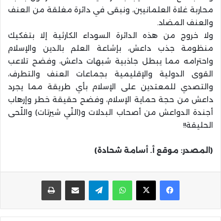
محاربة غلاة العلمانيين، ونبقى في دائرة مغلقة من العنف
والعنف المضاد.
ولا خروج من هذه الدائرة السوداء الكارثية إلا بتفكيك
منظومة جذب داعش، بإشاعة العلم بالدين والإسلام
واحترامه مما يبطل جاذبية شبهات داعش، وفضح تلاعب
القوى الدولية والإقليمية بجماعات العنف والتطرف،
والتصدي للمعتدين على الإسلام بأي طريقة مما يجرد
داعش من حجة حماية الإسلام، وفضح حقيقة خطر وإرهاب
أجندة الدواعش من أصحاب البدلات و(التّي شيرتات) واللّحى
الحليقة!!
(المصدر: موقع أ. أسامة شحادة)
واتساب
تيلقرام
مشاركة عبر البريد
طباعة