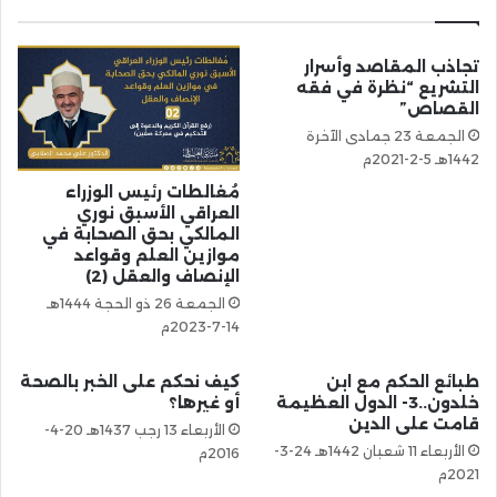
تجاذب المقاصد وأسرار
التشريع “نظرة في فقه
القصاص”
الجمعة 23 جمادى الآخرة
1442هـ 5-2-2021م
مُغالطات رئيس الوزراء
العراقي الأسبق نوري
المالكي بحق الصحابة في
موازين العلم وقواعد
الإنصاف والعقل (2)
الجمعة 26 ذو الحجة 1444هـ
14-7-2023م
طبائع الحكم مع ابن
كيف نحكم على الخبر بالصحة
خلدون..3- الدول العظيمة
أو غيرها؟
قامت على الدين
الأربعاء 13 رجب 1437هـ 20-4-
الأربعاء 11 شعبان 1442هـ 24-3-
2016م
2021م