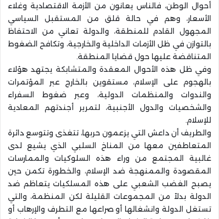
أحوال الوطن، فالناس يعانون من الأزمة الاقتصادية وغلاء
الأسعار، وهم في حالة قلق من المستقبل السياسي
المجهول القادم للمنطقة، والدولة تعاني من الاحتفاظ
بالتوازن في ظل الأزمات الداخلية والخارجية، وتكافح الضغوط
المتناقضة عليها حول قضايا المنطقة.
وفي ظل هذه الأحوال المعقدة والمتشابكة يجتهد هؤلاء
بالهجوم على الإسلام، مستقوين بالخارج عبر المؤتمرات
والندوات والمنظمات الدولية، وعبر ضغوط السفراء
والشخصيات والدول الأجنبية، لتمرير أجندتهم المعادية
للإسلام.
والطريف أن داعش التي يزعمون حربها، تتغذى وتتوسع دائرة
المتعاطفين معها من المناخ السلبي الذي يشيع لدى
غالبية المجتمع من وراء هذه السلوكيات والممارسات
المقصودة والممنهجة ضد الإسلام، والخطورة تكمن حين
يصبح الغضب الشعبي على هذه المسلكيات يتعاظم ضد
الدولة بدلاً من المجموعات القليلة لكن المنظمة، والتي
تستغل الدولة وانشغالها أو صراعها مع التطرف والإرهاب أو