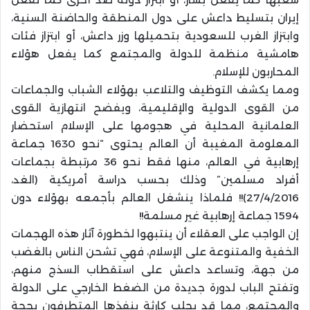
إيران بتسليط داعش على دول المنطقة والحاضنة السنية،
وابتزاز الغرب للسعودية بتحميلها وزر داعش، أو ابتزاز فئات
هامشية منظمة للدولة والمجتمع كما يفعل هؤلاء
المحاربون للإسلام.
ومما يكشف التوظيف والتلاعب بهؤلاء الشباب والجماعات
من القوى الدولية والإقليمية، ويفضح انتهازية القوى
العلمانية المحلية في هجومها على الإسلام استحضار
المعلومة المغيبة أن العالم يحتوى “نحو 1630 جماعة
إرهابية في العالم، منها فقط نحو 36 مرتبطة بجماعات
أفراد مسلمين” وذلك بحسب دراسة أمريكية (الغد،
27/4/2016)!! فلماذا ينشغل العالم بأجمعه بهؤلاء دون
1594 جماعة إرهابية غير مسلمة!!
إن الواجب على العقلاء أن ينتبهوا لخطورة آثار هذه الهجمات
الخفية والمتنوعة على الإسلام، فهي تشحن الناس بالغضب
من جهة، وتساعد داعش على استقطاب السذج منهم،
وتفتح الباب لدورة جديدة من الضغط الخارجي على الدولة
والمجتمع، مما قد يجلب كارثة ينفذها المتطرفون بحجة