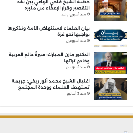
خطبة الشيخ فتحي الرباعي بين نقد
التقصير وقرار الإعفاء من منبره
منذ أسبوع واحد
بيان العلماء لاستنهاض الأمة وتذكيرها
بواجبها نحو غزة
منذ أسبوعين
الدكتور مازن المبارك: سيرةُ عالمِ العربية
وخادمِ تراثها
منذ أسبوعين
اغتيال الشيخ محمد أنور ريغي: جريمة
تستهدف العلماء ووحدة المجتمع
منذ 3 أسابيع