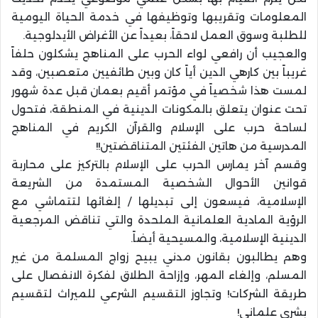
المعلومات وتقريبها وتوظيفها في خدمة الحياة اليومية
للطلبة وسوق العمل لاحقاً، بعيداً عن الأغراض الأيدلوجية.
والعجيب أن رافعي لواء الحرب على المناهج يشكلون حلفاً
غريباً بين كارهي الدين أياً كان وبين طائفيين متعصبين، وقد
لمست هذا شخصياً في مؤتمر أقيم بعمان قبل عدة شهور
تحت عنوان يتعلق بالمكونات الدينية في المنطقة، فتحول
لساحة حرب على الإسلام والقرآن الكريم في المناهج
المدرسية من هاتين الفئتين المتناقضتين!!
وقسم آخر يمارس الحرب على الإسلام بالتركيز على محاربة
قوانين الأحوال الشخصية المستمدة من الشريعة
الإسلامية، فيسعون إلى تبديلها / إلغائها لتتماشي مع
الرؤية المادية العلمانية الملحدة والتي تناقض المرجعية
الدينية الإسلامية، والمسيحية أيضاً.
وهم يطالبون بقانون مدني يبيح زواج المسلمة من غير
المسلم، وإلغاء المهر، وإزاحة الطلاق لفكرة الانفصال على
طريقة الشركات! وتجاوز التقسيم الشرعي للميراث لتقسيم
بشري علماني!