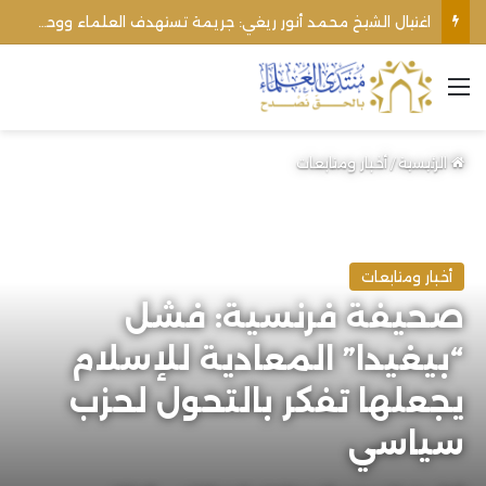
اغتيال الشيخ محمد أنور ريغي: جريمة تستهدف العلماء ووحدة المجتمع
القائمة
الرئيسية
/
أخبار ومتابعات
أخبار ومتابعات
صحيفة فرنسية: فشل
“بيغيدا” المعادية للإسلام
يجعلها تفكر بالتحول لحزب
سياسي