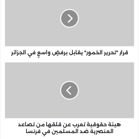
قرار "تحرير الخمور" يقابل برفضٍ واسعٍ في الجزائر
هيئة حقوقية تعرب عن قلقها من تصاعد
العنصرية ضد المسلمين في فرنسا