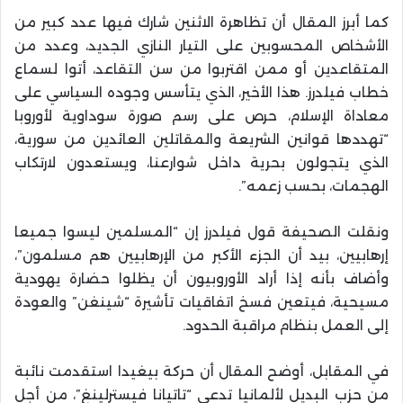
كما أبرز المقال أن تظاهرة الاثنين شارك فيها عدد كبير من
الأشخاص المحسوبين على التيار النازي الجديد، وعدد من
المتقاعدين أو ممن اقتربوا من سن التقاعد، أتوا لسماع
خطاب فيلدرز. هذا الأخير، الذي يتأسس وجوده السياسي على
معاداة الإسلام، حرص على رسم صورة سوداوية لأوروبا
“تهددها قوانين الشريعة والمقاتلين العائدين من سورية،
الذي يتجولون بحرية داخل شوارعنا، ويستعدون لارتكاب
الهجمات، بحسب زعمه”.
ونقلت الصحيفة قول فيلدرز إن “المسلمين ليسوا جميعا
إرهابيين، بيد أن الجزء الأكبر من الإرهابيين هم مسلمون”،
وأضاف بأنه إذا أراد الأوروبيون أن يظلوا حضارة يهودية
مسيحية، فيتعين فسخ اتفاقيات تأشيرة “شينغن” والعودة
إلى العمل بنظام مراقبة الحدود.
في المقابل، أوضح المقال أن حركة بيغيدا استقدمت نائبة
من حزب البديل لألمانيا تدعى “تاتيانا فيسترلينغ”، من أجل