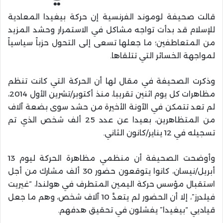
قالت صحيفة لوموند الفرنسية إن حركة بيغيدا المعادية
للإسلام قد بدأت تواجه مشاكل في الاستمرار وحشد المزيد
من المتعاطفين؛ ما جعلها تسعى إلى التحول حزباً سياسياً
لمواجهة الخسائر التي تتلقاها.
وذكرت الصحيفة في مقال لها أن الحركة التي كانت تنظم
مظاهرات كل يوم اثنين تقريبا، منذ أكتوبر/تشرين الأول 2014،
لم تعد تتمكن في الآونة الأخيرة من حشد سوى بضعة آلاف
من المتظاهرين، بعيدا عن عدد 25 ألف شخص الذي تم
تسجيله في 12 يناير/كانون الثاني.
وأوضحت الصحيفة أن منظمي مظاهرة الحركة ليوم 13
أبريل/نيسان، كانوا يتوقعون حضور 30 ألف مشارك من أجل
استقبال مؤسس حركة اليمين المتطرف في هولندا، “غيريت
فيلدرز”، إلا أن الحضور لم يتعدَّ 10 آلاف شخص، وهم ما جعل
قياديي “بيغيدا” يفشلون في تحقيق هدفهم.