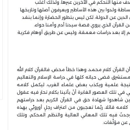
ف منها التحكم في الآخرين عبرها، ولذلك أغلب
اطة ولدوا بين هذه الأساطير ويعرفون أصلها وتاريخها
الدين عن الدولة، لكن ليس بتطور الحضارة وإنما بنقد
ن القرآن الذي يروي قصة سيدنا أدم وأمنا حواء،
هم إلا بعد دراسات معمقة، وليس عن طريق أوهام فكرية
لقرآن كلام محمد، وهذا خطأ محض، فالقرآن كلام الله
مستشرق قضى حياته كلها في دراسة الإسلام والتعاليم
نتيجة علمية ويكذب بعض علماء الغرب، ليكمل كلامه
ي في تلك العصور الغابرة أنْ يأتينا بكلام تحار فيه عقول
ين شاهدوا شهادة حق في القرآن الكريم بعد دراستهم
مه قائلا، ربَّما تعجبون من اعتراف رجلٍ أوروبِّي بهذه
فوجدتُ فيه تلك المعاني العالية والنظم المحكم، وتلك
 عن مؤلَّفات.