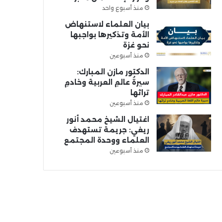
منذ أسبوع واحد
بيان العلماء لاستنهاض
الأمة وتذكيرها بواجبها
نحو غزة
منذ أسبوعين
الدكتور مازن المبارك:
سيرةُ عالمِ العربية وخادمِ
تراثها
منذ أسبوعين
اغتيال الشيخ محمد أنور
ريغي: جريمة تستهدف
العلماء ووحدة المجتمع
منذ أسبوعين