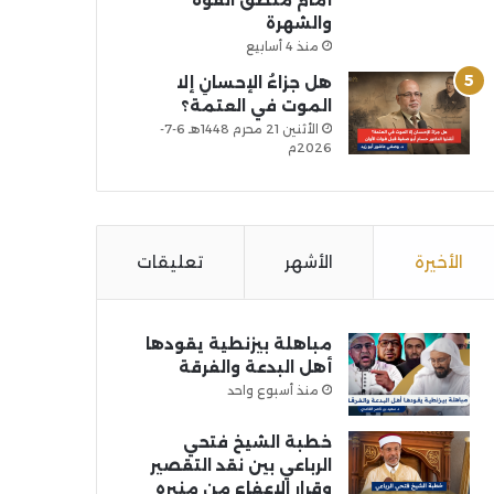
أمام منطق القوة
والشهرة
منذ 4 أسابيع
هل جزاءُ الإحسانِ إلا
الموت في العتمة؟
الأثنين 21 محرم 1448هـ 6-7-
2026م
الأخيرة
الأشهر
تعليقات
مباهلة بيزنطية يقودها
أهل البدعة والفرقة
منذ أسبوع واحد
خطبة الشيخ فتحي
الرباعي بين نقد التقصير
وقرار الإعفاء من منبره