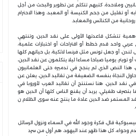
مانيين وملاحدة، كتبهم تتكلم عن تطوير والبحث من أجل
ه أو تقليل من جحم الكنيسة أو المعبد، وهذا الاحترام
روحانية من الكنائس والمعابد.
همية تتشكل قاعدتها الأولى على نقد الدين، وتنتهي
عربي واحد قدم خطط أو اقتراحات أو اختبارات علمية،
 لندن، أو جعل تونس مثل فرنسا لائكية، بل حياتهم كلها
و تويتر، يوميا صباحا مساءا ليلا يتكلمون عن نقد الدين،
ن، هذا النص الذي لم ينجح في تدميره حتى العلمانيون
حاول النجاة بنفسه الضعيفة من تقاليد الدين، يعلن عن
 نقد الدين، هنا نستنتج أن تقاليد العرب لأوروبا في
فا بتصرف طفيلي، يريد أن يقنع الناس كلها أن الدين هو
نقد المستمر ضد الدين عادة ما ينتج عنه سوى الظلام ن
يسبوكية قال، فكرة وجود الله في السماء ونزول الرسائل
 آدم وحواء، كل هذا ظهر عند اليهود، هم أول من سرد