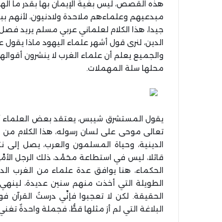
هذه القصص، ليس بغية الإيمان بها بقدر ما الهد
مبدعيهم وعلماءهم ملاحدة ولادنيون، لأنهم ببس
جيدا، هذا الكلام لعلماني عربي مسلم يريد فصل 
الدين، لنرى قول أشهر علماء اليهود ماذا يقول ع
والجميع يعلم أن علماء الغرب لا ينشرون أقوال
محلها سلة المهملات.
يقول المستشرق شيبس، يعتقد بعض العلماء أن ا
تعالى موحى على لسان رسوله، هذا الكلام من 
الدينية، وحياة المسلمون والعرب، يصل إلى 
قائلا، ليس في استطاعة محَمَّد، ذلك الرجل الأمِّ
الحكماء، هنا يوافق عدة علماء من الغرب الد
الطويلة التي أخذت منهم سنين عديدة، لينهي كلا
الحقيقة. لكن لا تعجبوا فإنِّي درستُ القرآن 
البلاغة التي لم أرَ مثلها قطُّ، فجملة واحدةٌ تغني