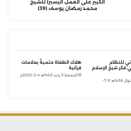
الكبير على العمل اليسير) للشيخ
محمد رمضان يوسف (39)
اني للنظام
هلاك الطغاة حتميةٌ بعلامات
 فكر شيخ الإسلام
قرآنية
الجمعة 3 رجب 1443هـ 4-2-2022م
الأربعاء 27 شوال 1439هـ 11-7-