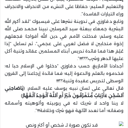
والتعليم السليم؛ حفاظا على النشء من الانحراف والانجراف
وراء التيارات الفاسدة”.
وتابع د.فاوزي في تدوينة نشرها على فيسبوك “لقد أكرم الله
البشرية جمعاء ببعثة سيد المرسلين نبينا محمد صلى الله
عليه وسلم؛ فدخلت الأمم في دين الله أفواجا؛ فجعلهم
إخوة متحابين لا فضل لعربي على عجمي”، ثم تساءل “إذا
عُلِمَ هذا فما فائدة تدريس أبناء المسلمين عقائد وثنية أكل
عليها الدهر وشرب؟؟؟!!!”.
أجدادنا الأمازيغ، حسب د.فاوزي “دخلوا في الإسلام حبا له؛
فخدموه بالعلم والدعوة إليه؛ فما فائدة إرجاعنا إلى القرون
الوسطى لتدريس عقيدة وثنية؟؟!!!
قال تعالى على لسان نبيه يوسف عليه السلام: (
يَٰاصَاحِبَىِ
ٱلسِّجْنِ ءَأَرْبَابٌ مُّتَفَرِّقُونَ خَيْرٌ أَمِ ٱللَّهُ ٱلْوَٰحِدُ ٱلْقَهَّارُ
)
لا ربنا واحد لا شريك له في ربوبيته وألوهيته وأسمائه
وصفاته؛ أما تعدد الآلهة فهو شرك وخلافة!!!”.