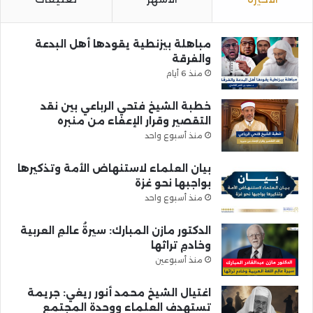
مباهلة بيزنطية يقودها أهل البدعة
والفرقة
منذ 6 أيام
خطبة الشيخ فتحي الرباعي بين نقد
التقصير وقرار الإعفاء من منبره
منذ أسبوع واحد
بيان العلماء لاستنهاض الأمة وتذكيرها
بواجبها نحو غزة
منذ أسبوع واحد
الدكتور مازن المبارك: سيرةُ عالمِ العربية
وخادمِ تراثها
منذ أسبوعين
اغتيال الشيخ محمد أنور ريغي: جريمة
تستهدف العلماء ووحدة المجتمع