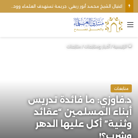
اغتيال الشيخ محمد أنور ريغي: جريمة تستهدف العلماء ووحدة المجتمع
القائمة
الرئيسية
/
أخبار ومتابعات
/
متابعات
متابعات
د.فاوزي: ما فائدة تدريس
أبناء المسلمين “عقائد
وثنية” أكل عليها الدهر
وشرب؟!