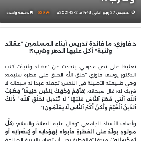
الخميس 27 ربيع الثاني 1443هـ 2-12-2021م
629
دقيقة واحدة
د.فاوزي: ما فائدة تدريس أبناء المسلمين “عقائد
وثنية” أكل عليها الدهر وشرب؟!
تعليقا على نص مدرسي، يتحدث عن “عقائد وثنية”، كتب
الدكتور يوسف فاوزي “خلق الله الخلق على فطرة سليمة؛
وهي طبيعته الأصيلة في النفس؛ تجعله عبدا له سبحانه لا
شريك له؛ قال سبحانه: (
فَأَقِمْ وَجْهَكَ لِلدِّينِ حَنِيفًا ۚ فِطْرَتَ
ٱللَّهِ ٱلَّتِى فَطَرَ ٱلنَّاسَ عَلَيْهَا ۚ لَا تَبْدِيلَ لِخَلْقِ ٱللَّهِ ۚ ذَٰلِكَ
ٱلدِّينُ ٱلْقَيِّمُ وَلَٰكِنَّ أَكْثَرَ ٱلنَّاسِ لَا يَعْلَمُونَ
)”.
وأضاف الأستاذ الجامعي “وقال عليه الصلاة والسلام: (
كلُّ
مولودٍ يولَدُ على الفطرةِ فأبواه يُهوِّدانِه أو يُنصِّرانِه أو
يُمجِّسانِه
)”، مردفا “فالفطرة يجب أن تصان بالتربية الصالحة