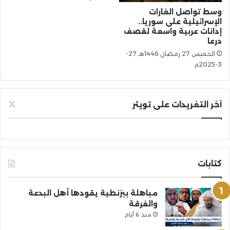
وسط تواصل الغارات
الإسرائيلية على سوريا..
إدانات عربية واسعة لقصف
درعا
الخميس 27 رمضان 1446هـ 27-
3-2025م
آخر التغريدات على تويتر
كتابات
مباهلة بيزنطية يقودها أهل البدعة
والفرقة
منذ 6 أيام