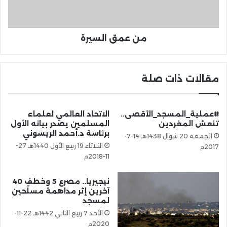
من عمق السيرة
مقالات ذات صلة
#عملية_المسجد_الأقصى..
الاتحاد العالمي لعلماء
تنعش المغردين
المسلمين يصدر بيانه الأول
برئاسة د.أحمد الريسوني
الجمعة 20 شوال 1438هـ 14-7-
الثلاثاء 19 ربيع الأول 1440هـ 27-
2017م
11-2018م
نيجيريا.. مصرع 5 وخطف 40
آخرين إثر مداهمة مسلّحين
لمسجد
الأحد 7 ربيع الثاني 1442هـ 22-11-
2020م