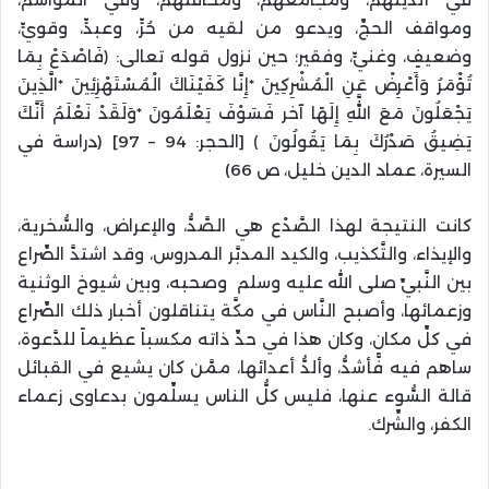
ومواقف الحجِّ، ويدعو من لقيه من حُرٍّ، وعبدٍّ، وقويٍّ،
وضعيفٍ، وغنيٍّ، وفقير؛ حين نزول قوله تعالى: ﴿فَاصْدَعْ بِمَا
تُؤْمَرُ وَأَعْرِضْ عَنِ الْمُشْرِكِينَ *إِنَّا كَفَيْنَاكَ الْمُسْتَهْزِئِينَ *الَّذِينَ
يَجْعَلُونَ مَعَ اللَّهِ إِلَهًا آخر فَسَوْفَ يَعْلَمُونَ *وَلَقَدْ نَعْلَمُ أَنَّكَ
يَضِيقُ صَدْرُكَ بِمَا يَقُولُونَ ﴾ [الحجر: 94 – 97] (دراسة في
السيرة، عماد الدين خليل، ص 66)
كانت النتيجة لهذا الصَّدْع هي الصَّدُّ، والإعراض، والسُّخرية،
والإيذاء، والتَّكذيب، والكيد المدبَّر المدروس، وقد اشتدَّ الصِّراع
بين النَّبيِّ صلى الله عليه وسلم وصحبه، وبين شيوخ الوثنية
وزعمائها، وأصبح النَّاس في مكَّة يتناقلون أخبار ذلك الصِّراع
في كلِّ مكانٍ، وكان هذا في حدِّ ذاته مكسباً عظيماً للدَّعوة،
ساهم فيه فّأشدُّ، وألدُّ أعدائها، ممَّن كان يشيع في القبائل
قالة السُّوء عنها، فليس كلُّ الناس يسلِّمون بدعاوى زعماء
الكفر، والشِّرك.