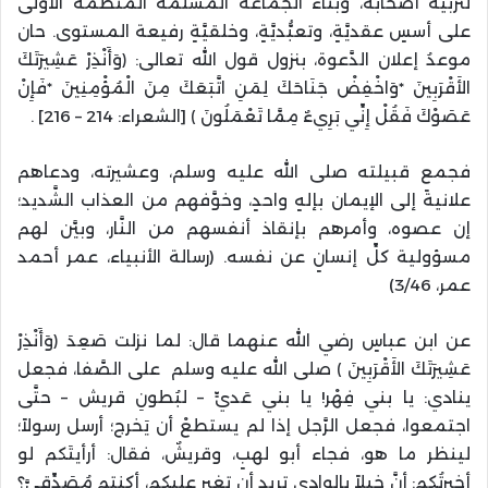
لتربية أصحابه، وبناء الجماعة المسلمة المنظَّمة الأولى
على أسسٍ عقديَّةٍ، وتعبُّديَّةٍ، وخلقيَّةٍ رفيعة المستوى. حان
موعدُ إعلان الدَّعوة، بنزول قول الله تعالى: ﴿وَأَنْذِرْ عَشِيرَتَكَ
الأَقْرَبِينَ *وَاخْفِضْ جَنَاحَكَ لِمَنِ اتَّبَعَكَ مِنَ الْمُؤْمِنِينَ *فَإِنْ
عَصَوْكَ فَقُلْ إِنِّي بَرِيءٌ مِمَّا تَعْمَلُونَ ﴾ [الشعراء: 214 – 216] .
فجمع قبيلته صلى الله عليه وسلم، وعشيرته، ودعاهم
علانيةً إلى الإيمان بإلهٍ واحدٍ، وخوَّفهم من العذاب الشَّديد؛
إن عصوه، وأمرهم بإنقاذ أنفسهم من النَّار، وبيَّن لهم
مسؤولية كلِّ إنسانٍ عن نفسه. (رسالة الأنبياء، عمر أحمد
عمر، 3/46)
عن ابن عباسٍ رضي الله عنهما قال: لما نزلت صَعِدَ ﴿وَأَنْذِرْ
عَشِيرَتَكَ الأَقْرَبِينَ ﴾ صلى الله عليه وسلم على الصَّفا، فجعل
ينادي: يا بني فِهْر! يا بني عَديٍّ – لبُطونِ قريش – حتَّى
اجتمعوا، فجعل الرَّجل إذا لم يستطعْ أن يَخرج؛ أرسل رسولاً؛
لينظر ما هو، فجاء أبو لهبٍ، وقريشٌ، فقال: أرأيتَكم لو
أخبرتُكم: أنَّ خيلاً بالوادي تريد أن تغير عليكم، أكنتم مُصَدِّقيَّ؟