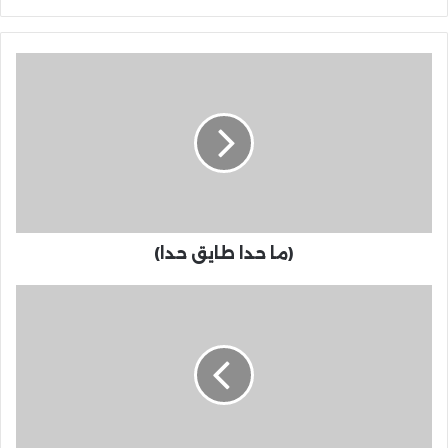
(ما حدا طايق حدا)