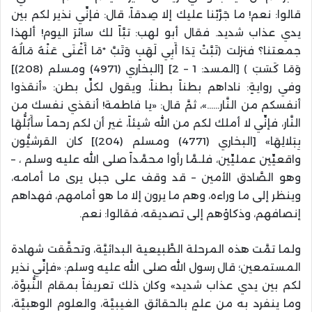
قالوا: نعم! ما جَرَّبْنا عليك إلا صِدقاً، قال: فإنِّي نذير لكم بين
يدي عذاب شديد. فقال أبو لهب: تبَّاً لك سائرَ اليوم! ألهذا
جمعتنا؟ فنزلت ﴿تَبَّتْ يَدَا أَبِي لَهَبٍ وَتَبَّ *مَا أَغْنَى عَنْهُ مَالُهُ
وَمَا كَسَبَ ﴾ [المسد: 1 – 2] [البخاري (4971) ومسلم (208)]
وفي روايةٍ: ناداهم بطناً بطناً، ويقول لكلِّ بطن: «أنقذوا
أنفسكم من النَّار……»، ثمَّ قال: «يا فاطمة! أنقذي نفسك من
النَّار، فإنِّي لا أملك لكم من الله شيئاً، غير أن لكم رحماً سأَبُلُّهَا
بِبَلالِهَا» [البخاري (4771) ومسلم (204)] كان القرشيُّون
واقعيِّين عمليِّين، فلـمَّا رأوا محمَّداً صلى الله عليه وسلم ، –
وهو الصَّادق الأمين – قد وقف على جبل يرى ما أمامه،
وينظر إلى ما وراءه، وهم ما يرون إلا ما هو أمامهم، فهداهم
إنصافهم، وذكاؤهم إلى تصديقه، فقالوا: نعم.
ولما تمَّت هذه المرحلة الطَّبيعية البدائيَّة، وتحقَّقت شهادة
المستمعين؛ قال رسول الله صلى الله عليه وسلم: «فإنِّي نذير
لكم بين يدي عذاب شديد» وكان ذلك تعريفاً بمقام النُّبوَّة،
وما ينفرد به من علمٍ بالحقائق الغيبيَّة، والعلوم الوهبيَّة،