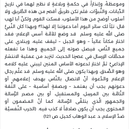
وموعظةً، وإنذاراً، في حكمةٍ وبلاغةٍ لا نظير لهما في تاريخ
الدِّيانات، والنُّبوَّات، فلم تكن طريقٌ أقصر من هذه الطَّريق، ولا
أسلوب أوضح من هذا الأسلوب، فسكت القوم، ولكنَّ أبا لهب
قال: تبّاً لك سائر اليوم أما دعوتنا إلا لهذا؟! وبهذا كان النَّبيُّ
صلى الله عليه وسلم قد وضع للأمَّة أسس الإعلام؛ فقد
اختار مكاناً عالياً – وهو الجبل – ليقف عليه، وينادي على
جميع النَّاس، فيصل صوته إلى الجميع، وهذا ما تفعله
محطَّات الإرسال في عصرنا الحديث، لتزيد من عملية الانتشار
الإذاعيِّ، ثمَّ اختار لدعوته الأساس المتين ليبني عليه كلامه
وهو الصِّدق، وبهذا يكون صلى الله عليه وسلم قد علَّم رجال
الإعلام والدَّعوة: أنَّ الاتصال بالنَّاس بهدف إعلامهم، أو
دعوتهم يجب أن يعتمد – وبصفةٍ أساسية – على الثِّقة
التَّامَّة بين المرسِل، والمستقبِل، أو بين مصدر الرِّسالة
والجمهور الَّذي يتلقَّى الرِّسالة، كما أنَّ المضمون أو
المحتوى يجب أن يكون صادقاً لا كذب فيه. (الحرب النَّفسيَّة
ضدَّ الإسلام، د. عبد الوهاب كحيل، ص 121)