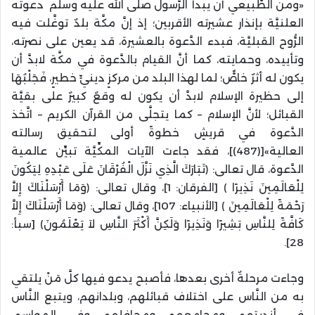
«ومن الطَّبيعي أن يبدأ الرَّسول صلى الله عليه وسلم دعوته
العلنيَّة بإنذار عشيرته الأقربين؛ إذ إنَّ مكَّة بلدٌ توغَّلت فيه
الرُّوح القبليَّة، فبدء الدَّعوة بالعشيرة، قد يعين على نصرته،
وتأييده، وحمايته، كما أنَّ القيام بالدَّعوة في مكَّة لابدَّ أن
يكون له أثرٌ خاصٌّ؛ لما لهذا البلد من مركزٍ دينيٍّ خطيرٍ، فَجَلْبُهَا
إلى حظيرة الإسلام لابدَّ أن يكون له وقعٌ كبيرٌ على بقيَّة
القبائل؛ لأنَّ الإسلام – كما يتجلَّى من القرآن الكريم – اتَّخذ
الدَّعوة في قريشٍ خطوةً أولى لتحقيق رسالته
العالية»[(487)]، فقد جاءت الآيات المكِّيَّة تبيِّن عالمية
الدَّعوة، قال تعالى: ﴿تَبَارَكَ الَّذِي نَزَّلَ الْفُرْقَانَ عَلَى عَبْدِهِ لِيَكُونَ
لِلْعَالَمِينَ نَذِيرًا ﴾ [الفرقان: 1]، وقال تعالى: ﴿وَمَا أَرْسَلْنَاكَ إِلاَّ
رَحْمَةً لِلْعَالَمِينَ ﴾ [الأنبياء: 107]، وقال تعالى: ﴿وَمَا أَرْسَلْنَاكَ إِلاَّ
كَافَّةً لِلنَّاسِ بَشِيرًا وَنَذِيرًا وَلَكِنَّ أَكْثَرَ النَّاسِ لاَ يَعْلَمُونَ﴾ [سبأ:
28].
وجاءت مرحلةٌ أخرى بعدها، فأصبح يدعو فيها كلَّ مَنْ يلتقي
به من النَّاس على اختلاف قبائلهم، وبلدانهم، ويتبع النَّاس
في أنديتهم، ومجامعهم، ومحافلهم، وفي المواسم،