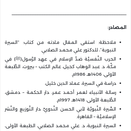
_________________________________________________
المصادر:
ملاحظة: استقى المقال مادته من كتاب: “السيرة
النبوية”، للدكتور علي محمد الصلابي.
الحرب النَّفسيَّة ضدَّ الإسلام في عهد الرَّسول(ﷺ) في
مكَّة، د. عبد الوهاب كحيل، عالم الكتب – بيروت، الطَّبعة
الأولى، 1406هـ 1986م.
دراسة في السيرة، عماد الدين خليل.
رسالة الأنبياء لعمر أحمد عمر، دار الحكمة – دمشق،
الطَّبعة الأولى، 1418هـ 1997م.
السِّيرة النَّبويَّة لأبي الحسن النَّدويِّ، دار التَّوزيع والنَّشر
الإسلاميَّة – القاهرة.
السيرة النبوية، د. علي محمد الصلابي، الطبعة الأولى،