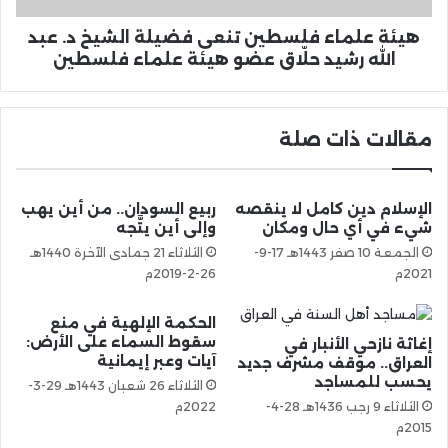
هيئة علماء فلسطين تنعى فضيلة الشيخ د. عبد
الله رشيد حلّاق عضو هيئة علماء فلسطين
مقالات ذات صلة
الإسلام دين كامل لا ينقصه
ربيع السودان.. من أين يهب
شيء في أي حال ومكان
وإلى أين يتَّجه
الجمعة 10 صفر 1443هـ 17-9-
الثلاثاء 21 جمادى الآخرة 1440هـ
2021م
26-2-2019م
الحكمة الإلهية في منع
سقوط السماء على الأرض:
إغاثة نازحي الأنبار في
آيات وعبر إيمانية
العراق.. موقف مشرف جديد
يحسب للمساجد
الثلاثاء 26 شعبان 1443هـ 29-3-
الثلاثاء 9 رجب 1436هـ 28-4-
2022م
2015م