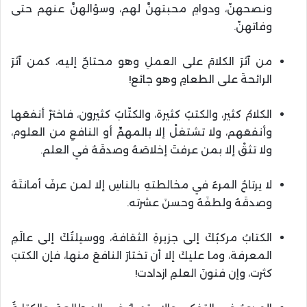
ونصحهنّ، ودوامِ محبتهنَّ لهم، وسؤالهنَّ عنهم حتى
وفاتهنّ.
من آثرَ الكلامَ على العملِ وهو محتاجٌ إليه، كمن آثرَ
الرائحةَ على الطعامِ وهو جائع!
الكلامُ كثير، والكتبُ كثيرة، والكتّابُ كثيرون، فاخترْ أنفعَها
وأنفعَهم، ولا تشتغلْ إلا بالمهمِّ أو النافعِ من العلوم،
ولا تثقْ إلا بمن عرفتَ إخلاصَهُ وصدقَهُ في العلم.
لا يرتاحُ المرءُ في مخالطتهِ بالناسِ إلا لمن عرفَ أمانتَهُ
وصدقَهُ ولطفَهُ وحسنَ عشرته.
الكتابُ مركبُكَ إلى جزيرةِ الثقافة، ووسيلتُكَ إلى عالَمِ
المعرفة، وما عليكَ إلا أن تختارَ النافعَ منها، فإن الكتبَ
كثرت، وإن فنونَ العلمِ ازدادت!