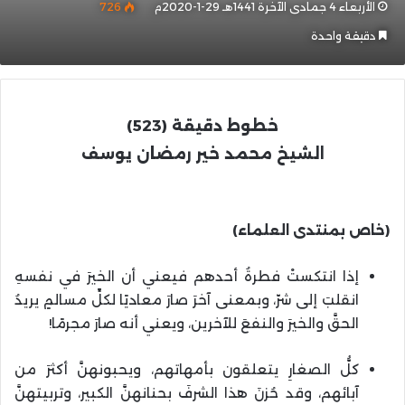
الأربعاء 4 جمادى الآخرة 1441هـ 29-1-2020م
726
دقيقة واحدة
خطوط دقيقة (523)
الشيخ محمد خير رمضان يوسف
(خاص بمنتدى العلماء)
إذا انتكستْ فطرةُ أحدهم فيعني أن الخيرَ في نفسهِ
انقلبَ إلى شرّ، وبمعنى آخرَ صارَ معاديًا لكلِّ مسالمٍ يريدُ
الحقَّ والخيرَ والنفعَ للآخرين، ويعني أنه صارَ مجرمًا!
كلُّ الصغارِ يتعلقون بأمهاتهم، ويحبونهنَّ أكثرَ من
آبائهم، وقد حُزنَ هذا الشرفَ بحنانهنَّ الكبير، وتربيتهنَّ