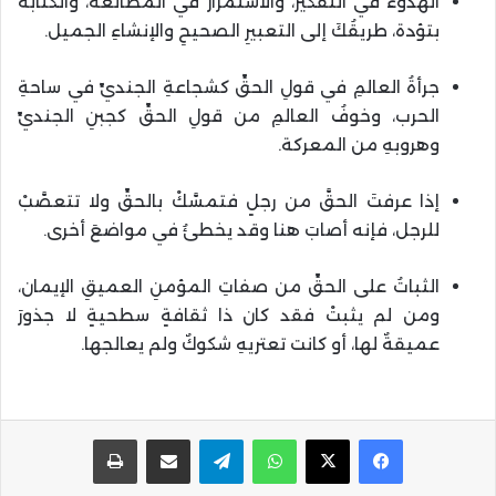
الهدوءُ في التفكير، والاستمرارُ في المطالعة، والكتابةُ
بتؤدة، طريقُكَ إلى التعبيرِ الصحيحِ والإنشاءِ الجميل.
جرأةُ العالمِ في قولِ الحقِّ كشجاعةِ الجنديِّ في ساحةِ
الحرب، وخوفُ العالمِ من قولِ الحقِّ كجبنِ الجنديِّ
وهروبهِ من المعركة.
إذا عرفتَ الحقَّ من رجلٍ فتمسَّكْ بالحقِّ ولا تتعصَّبْ
للرجل، فإنه أصابَ هنا وقد يخطئُ في مواضعَ أخرى.
الثباتُ على الحقِّ من صفاتِ المؤمنِ العميقِ الإيمان،
ومن لم يثبتْ فقد كان ذا ثقافةٍ سطحيةٍ لا جذورَ
عميقةٌ لها، أو كانت تعتريهِ شكوكٌ ولم يعالجها.
واتساب
تيلقرام
مشاركة عبر البريد
طباعة