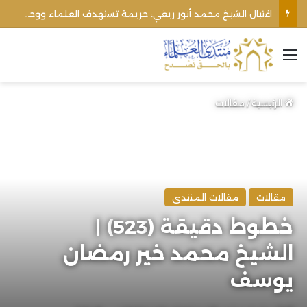
اغتيال الشيخ محمد أنور ريغي: جريمة تستهدف العلماء ووحدة المجتمع
القائمة
الرئيسية
/
مقالات
مقالات
مقالات المنتدى
خطوط دقيقة (523) |
الشيخ محمد خير رمضان
يوسف