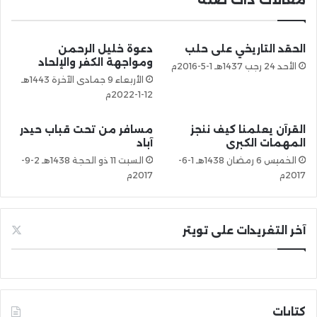
الحقد التاريخي على حلب
دعوة خليل الرحمن
ومواجهة الكفر والإلحاد
الأحد 24 رجب 1437هـ 1-5-2016م
الأربعاء 9 جمادى الآخرة 1443هـ
12-1-2022م
القرآن يعلمنا كيف ننجز
مسافر من تحت قباب حيدر
المهمات الكبرى
آباد
الخميس 6 رمضان 1438هـ 1-6-
السبت 11 ذو الحجة 1438هـ 2-9-
2017م
2017م
آخر التغريدات على تويتر
كتابات