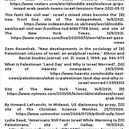
https://www.reuters.com/world/middle-east/violence-grips-
mixed-arab-jewish-towns-israel-tensions-flare-2021-05-12
[8] ‘This feels like civil war’: Israel’s mixed cities become the
new front line, site of The Independent, 14/5/2021,
https://www.independent.co.uk/news/world/middle-
east/israel-civil-war-frontline-lod-b1847798.html; and site of
The New York Times, 13/5/2021,
https://www.nytimes.com/live/2021/05/13/world/israel-gaza-
news-
[9] Zeev Rosenhek, “New developments in the sociology of
Palestinian citizens of Israel: an analytical review,” Ethnic and
Racial Studies journal, vol. 21, issue 3, 1998, pp. 564-573.
[10] What Is Palestinian ‘Land Day’ and Why Is Israel Worried?,
site of Haaretz newspaper, 29/3/2018,
https://www.haaretz.com/middle-east-
news/palestinians/what-is-palestinian-land-day-and-why-is-
israel-worried-1.5955513
[11] Site of The New York Times, 14/5/2021,
https://www.nytimes.com/2021/05/14/world/middleeast/israel-
arab.html
[12] By Howard LaFranchi, In Mideast, US diplomacy by proxy,
site of The Christian Science Monitor, 25/7/2006,
https://www.csmonitor.com/2006/0725/p01s01-usfp.html
[13] Lydia Saad, “Americans Still Favor Israel While Warming to
Palestinians,” site of Gallup, 19/3/2021,