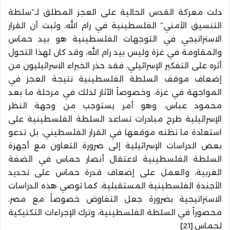
دلت معركة القدس الحالية على العجز المطلق لـ”سلطة
التنسيق الأمني” الفلسطينية في رام الله، وثبت أن القرار
الاستراتيجي في التوجهات الفلسطينية هو بيد حماس
والمقاومة في غزة وليس بيد رام الله، وقد كان لهذا التحول
أثره على التفكير الإسرائيلي، فقد حذر الخبراء الاسرائيليون من
إضعاف موقف السلطة الفلسطينية نتيجة العجز في
المواجهة في غزة، وخصوصاً الآثار لذلك في مرحلة ما بعد
محمود عباس، وهو أمر يستوجب من وجهة النظر
الإسرائيلية طرح مبادرات تساعد السلطة الفلسطينية على
استعادة ما تظنه موقعها في القرار الفلسطيني، بل تدعو
بعض الدراسات الإسرائيلية إلى ضرورة التعاون مع أجهزة
السلطة الفلسطينية لاعتقال أنصار حماس في الضفة
الغربية، والعمل على إضعاف قدرة حماس على تحديد
الأجندة الفلسطينية المستقبلية، كما توصي هذه الدراسات
الاستراتيجية بضرورة جعل التفاوض خصوصاً مع مصر،
محصوراً في السلطة الفلسطينية، وترك الإجراءات التكتيكية
لحماس.[21]