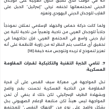
أنه في الوقت الذي تطبق الدول العربية على الوجدان
الديني لمجتمعاتها لخنقه، ترخي “إسرائيل” الحبل على
الغارب للوجدان الديني اليهودي وتعززه.
ولما كانت حركة حماس والجهاد الإسلامي تمثلان نموذجاً
جاذباً للوجدان العربي من ناحية، وتعبيراً من ناحية ثانية عن
تيار ديني واسع في المجتمع العربي، فإن نجاحهما في
تحقيق أي مكاسب يتم النظر له من زاوية الأنظمة على أنه
تعزيز لنموذج لا تريده وتتوجس منه خيفة.[18]
7. تنامي الخبرة التقنية والتكتيكية لقدرات المقاومة
العسكرية:
تدل المواجهة في معركة سيف القدس على أن قدرة
المقاومة من الناحية العسكرية تحسنت بقدر واضح
وبشهادة الطرف الإسرائيلي، لكن ذلك لا ينفي أن ثمن
المواجهة ليس هيناً، لكن متابعة الإعلام الصهيوني يدل
بشكل واضح على نوع من “الإنهاك النفسي” للمجتمع