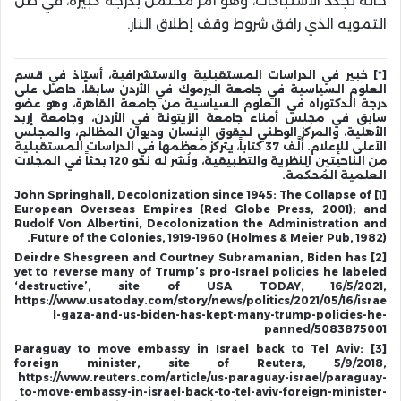
حالة تجدد الاشتباكات، وهو أمر محتمل بدرجة كبيرة، في ظلّ
التمويه الذي رافق شروط وقف إطلاق النار.
[*] خبير في الدراسات المستقبلية والاستشرافية، أستاذ في قسم
العلوم السياسية في جامعة اليرموك في الأردن سابقاً، حاصل على
درجة الدكتوراه في العلوم السياسية من جامعة القاهرة، وهو عضو
سابق في مجلس أمناء جامعة الزيتونة في الأردن، وجامعة إربد
الأهلية، والمركز الوطني لحقوق الإنسان وديوان المظالم، والمجلس
الأعلى للإعلام. ألَّف 37 كتاباً، يتركز معظمها في الدراسات المستقبلية
من الناحيتين النظرية والتطبيقية، ونُشر له نحو 120 بحثاً في المجلات
العلمية المُحكّمة.
[1] John Springhall, Decolonization since 1945: The Collapse of
European Overseas Empires (Red Globe Press, 2001); and
Rudolf Von Albertini, Decolonization the Administration and
Future of the Colonies, 1919-1960 (Holmes & Meier Pub, 1982).
[2] Deirdre Shesgreen and Courtney Subramanian, Biden has
yet to reverse many of Trump’s pro-Israel policies he labeled
‘destructive’, site of USA TODAY, 16/5/2021,
https://www.usatoday.com/story/news/politics/2021/05/16/israe
l-gaza-and-us-biden-has-kept-many-trump-policies-he-
panned/5083875001
[3] Paraguay to move embassy in Israel back to Tel Aviv:
foreign minister, site of Reuters, 5/9/2018,
https://www.reuters.com/article/us-paraguay-israel/paraguay-
to-move-embassy-in-israel-back-to-tel-aviv-foreign-minister-