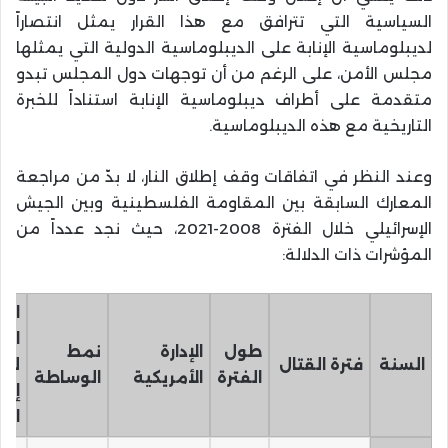
السياسية التي تترافق مع هذا القرار يمثل انتصاراً
لديبلوماسية الإنابة على الديبلوماسية الدولية التي يمثلها
مجلس الأمن، على الرغم من أن توجهات دول المجلس تبدو
متقدمة على أطراف ديبلوماسية الإنابة استناداً للخبرة
التاريخية مع هذه الديبلوماسية.
وعند النظر في اتفاقات وقف إطلاق النار، لا بدّ من مراجعة
المعارك السابقة بين المقاومة الفلسطينية وبين الجيش
الإسرائيلي خلال الفترة 2008-2021، حيث نجد عدداً من
المؤشرات ذات الدلالة:
الب
الس
طول
الإدارة
نمط
السنة
فترة القتال
لو
الفترة
الأمريكية
الوساطة
إطل
النا