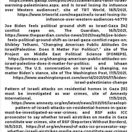
https://news.gallup.com/poll/340331/americans-favor-israel-
warming-palestinians.aspx; and Is Israel losing its influence
over Western audiences?, site of TRT World, 18/5/2021,
https://www.trtworld.com/magazine/is-israel-losing-its-
influence-over-western-audiences-46770
[14] Joe Biden feels political ground shift as Israel-Gaza
conflict rages on, The Guardian, 16/5/2021,
https://www.theguardian.com/us-news/2021/may/16/joe-biden-
feels-political-ground-shift-as-israel-gaza-conflict-rages-on;
Shibley Telhami, “Changing American Public Attitudes On
Israel/Palestine: Does It Matter For Politics?,” site of The
Project on Middle East Political Science (POMEPS),
https://pomeps.org/changing-american-public-attitudes-on-
israel-palestine-does-it-matter-for-politics; and Ishaan
Tharoor, The U.S. conversation on Israel is changing, no
matter Biden’s stance, site of The Washington Post, 17/5/2021,
https://www.washingtonpost.com/world/2021/05/17/biden-
israel-palestinians-change
[15] Pattern of Israeli attacks on residential homes in Gaza
must be investigated as war crimes, site of Amnesty
International, 17/5/2021,
https://www.amnesty.org/en/latest/news/2021/05/israelopt-
pattern-of-israeli-attacks-on-residential-homes-in-gaza-
must-be-investigated-as-war-crimes; and RSF asks ICC
prosecutor to say whether Israeli airstrikes on media in Gaza
constitute war crimes, site of RSF (Reporters Without Borders),
16/5/2021, https://rsf.org/en/news/rsf-asks-icc-prosecutor-say-
whether-israeli-airstrikes-media-gaza-constitute-war-crimes