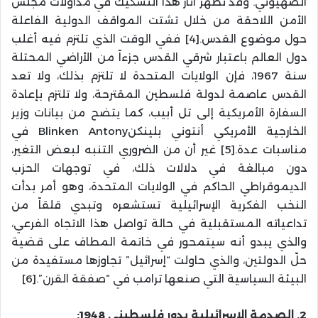
الصهيوني. وقد تظهر آثار هذا التشكيك في مداولات مجلس
الأمن اللاحقة من خلال تشتت المواقف الدولية الفاعلة
حول موضوع القدس.[4] ففي الوقت الذي تلتزم فيه أغلب
دول العالم باعتبار شرقي القدس جزءاً من الأراضي المحتلة
سنة 1967، فإن الولايات المتحدة لا تلتزم بذلك، ولا تعد
القدس عاصمة لدولة فلسطين المقترحة، ولا تلتزم بإعادة
السفارة الأمريكية إلى تل أبيب، كما يتضح من بيانات وزير
الخارجية الأمريكي أنتوني بلينكنBlinken Antony في
مناسبات عدة.[5] غير أن من الضروري التنبه لبعض التغير،
دون مبالغة في دلالات ذلك، في توجهات الحزب
الديموقراطي الحاكم في الولايات المتحدة، وهو أمر بدأت
النخب الفكرية الإسرائيلية تستشعره وتبدي قلقاً من
تداعياته المستقبلية في حالة تواصل هذا الاتجاه الفرعي،
والذي يبدو أنه سيتمحور في خاتمة المطاف على قضية
حلّ الدولتين، والذي حاولت “إسرائيل” تجاوزها مستفيدة من
البيئة السياسية التي صنعها ترامب في “صفقة القرن”.[6]
2. الصدمة الإسرائيلية بدور فلسطيني 1948: