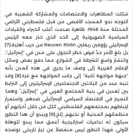
شكلت المظاهرات والاعتصامات والمشاركة الشعبية في
التوجه نحو المسجد الأقصى من قبل فلسطيني الأراضي
المحتلة سنة 1948، ظاهرة صدمت أغلب الخبراء والقيادات
السياسية الصهيونية إلى الحد الذي حذر معه الرئيس
الإسرائيلي رؤوفين ريفلين Reuven Rivlin من حرب أهلية،[7]
بل بلغ الأمر حدّ فرض حظر التجول على مدن في “إسرائيل”،
وانتشار واسع للشرطة في الشوارع، مما دفع بعض وسائل
الإعلام الغربية إلى وصف ما يجري في هذه المدن بأنه
“جبهة مواجهة ثانية” إلى جانب المواجهة مع غزة.[8] وقد
تنبه عدد من الباحثين الاجتماعيين الإسرائيليين إلى الترابط
بين بُعدين في بنية المجتمع العربي في “إسرائيل” وهما:
التمييز في الاقتصاد السياسي الإسرائيلي ضدهم، واستمرار
ارتباطهم بمجتمعهم الفلسطيني ككل من خلال أحزابهم أو
منظماتهم المدنية أو نخبهم…إلخ،[9] ويبدو أن هذا التطور
سيكون له تداعيات استراتيجية أعمق مما يبدو للوهلة
الأولى، فهذا التطور ليس منفصلاً عن تيار تاريخي توضحه