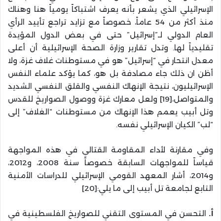
الإسرائيلي الذي يشعر بأنه يعرف اشتباكاً يومياً هنا وهناك
منذ أكثر من 54 عاماً، خصوصاً مع تزايد تراجع تأييد الرأي
العام الدولي لـ”إسرائيل” حتى في بعض الدول المؤيدة
تقليدياً لها. وتدل تقارير وزارة الصحة الإسرائيلية أن أعلى
معدل انتحار في “إسرائيل” هو في مستوطنات غلاف غزة، ولا
أظن ان ذلك جاء مصادفة بل هو، كما يؤكد علماء النفس
الإسرائيليون، نتيجة الإنهاك النفسي والقلق النفسي الشديد
والمتواصل،[19] ولعل معارك غزة ووصول الصواريخ للقدس
وتل أبيب يعمم هذا الإنهاك من مستوطنات “الغلاف” إلى
“لب” الكيان الإسرائيلي نفسه.
وفي مقارنة لأداء المقاومة القتالي في هذه المواجهة
قياساً للمواجهات السابقة خصوصاً سنة 2008، و2012،
و2014، أشار المعهد القومي الإسرائيلي للدراسات الأمنية
التابع لجامعة تل أبيب إلى ما يلي:[20]
أ.
التحسن في المستوى التقني للصواريخ الفلسطينية في