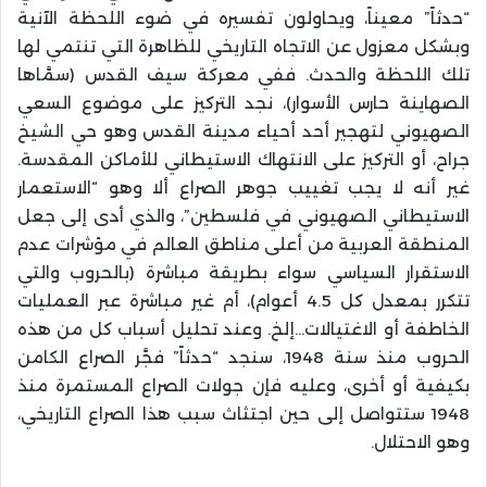
“حدثاً” معيناً، ويحاولون تفسيره في ضوء اللحظة الآنية
وبشكل معزول عن الاتجاه التاريخي للظاهرة التي تنتمي لها
تلك اللحظة والحدث. ففي معركة سيف القدس (سمَّاها
الصهاينة حارس الأسوار)، نجد التركيز على موضوع السعي
الصهيوني لتهجير أحد أحياء مدينة القدس وهو حي الشيخ
جراح، أو التركيز على الانتهاك الاستيطاني للأماكن المقدسة.
غير أنه لا يجب تغييب جوهر الصراع ألا وهو “الاستعمار
الاستيطاني الصهيوني في فلسطين”، والذي أدى إلى جعل
المنطقة العربية من أعلى مناطق العالم في مؤشرات عدم
الاستقرار السياسي سواء بطريقة مباشرة (بالحروب والتي
تتكرر بمعدل كل 4.5 أعوام)، أم غير مباشرة عبر العمليات
الخاطفة أو الاغتيالات…إلخ. وعند تحليل أسباب كل من هذه
الحروب منذ سنة 1948، سنجد “حدثاً” فجَّر الصراع الكامن
بكيفية أو أخرى، وعليه فإن جولات الصراع المستمرة منذ
1948 ستتواصل إلى حين اجتثاث سبب هذا الصراع التاريخي،
وهو الاحتلال.