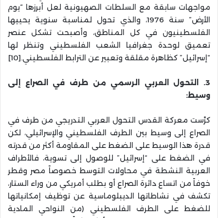
مواجهات سابقة مع السلطات الصهيونية لعل أبرزها “يوم
الأرض” سنة 1976، والذي تحول لمناسبة سنوية يحييها
الفلسطينيون في كل المناطق، وأصبحت تشكل عنصر
تعميق لوحدة جغرافيا الشعب الفلسطيني وتنظر لها
“إسرائيل” كظاهرة مقلقة وتعبير عن الترابط الفلسطيني.[10]
3. التحول العربي الرسمي من طرف في الصراع إلى
وسيط:
كرَّست معركة القدس التحول العربي التدريجي من طرف في
الصراع إلى وسيط بين الطرف الفلسطيني والإسرائيلي، لكن
قدرة هذا الوسيط على الضغط على المقاومة أكثر من قدرته
في الضغط على “إسرائيل” للوصول إلى تسوية، فالأطراف
العربية النشطة في محاولات التوسط خصوصاً مصر وقطر
خوفاً من اتساع دائرة الصراع أو بطلب أمريكي من وراء الستار،
تكشف في نشاطاتها الديبلوماسية عن توظيف إمكانياتها
للضغط على الطرف الفلسطيني (من النواحي المادية