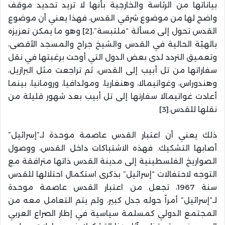
بياناتها من الرئاسة والخارجية بأنها لا تريد تحديد موقف
واضح لها من موضوع شرقي القدس، فهذا يعني أن موضوع
القدس تحول إلى مسألة “ملتبسة”،[2] وهو ما يمكن تعزيزه
بالهبّة الحالية في القدس والشيخ جراح والمسجد الأقصى،
وتعميق التردد لدى بعض الدول التي أوحت برغبتها في نقل
سفاراتها من تل أبيب إلى القدس، ثم تراجعت مثل البرازيل،
وهندوراس، وغواتيمالا، وهنغاريا، ومولدافيا، ورومانيا، بينما
أعادت غواتيمالا سفارتها إلى تل أبيب بعد شهور قليلة من
نقلها للقدس.[3]
ذلك يعني أن اعتبار القدس عاصمة موحدة لـ”إسرائيل”
أصابها التشكيك. فهذه الاشتباكات داخل القدس، ووصول
الصواريخ الفلسطينية إلى مدينة القدس ذاتها مترافقة مع
التوجه لاحتفالات “إسرائيل” بذكرى استكمال احتلالها للقدس
سنة 1967، تجعل من اعتبار القدس عاصمة موحدة
لـ”إسرائيل” أمراً حوله جدل كبير، ولم يتم التعامل معه من
المجتمع الدولي كمسلمة سياسية في إطار الصراع العربي