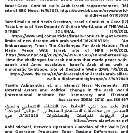
[16] Israel-Gaza: Conflict stalls Arab-Israeli rapprochement,
site of BBC News, 14/5/2021, https://www.bbc.com/news/world-
middle-east-57105583
[17] Jared Malsin and Nazih Osseiran, Israel’s Conflict in Gaza
Tests Limits of New Detente With Arab World, site of THE WALL
STREET JOURNAL, 13/5/2021,
https://www.wsj.com/articles/israels-conflict-in-gaza-tests-
limits-of-new-detente-with-arab-world-11620918769; ‘An
Embarrassing Time’: The Challenges For Arab Nations That
Made Peace With Israel, site of NPR, 14/5/2021,
https://www.npr.org/2021/05/14/996503383/an-embarrassing-
time-the-challenges-for-arab-nations-that-made-peace-with-
israel; and Amid escalation, Israel’s Arab allies walk a
diplomatic tightrope, site of Deutsche Welle (DW), 11/5/2021,
https://www.dw.com/en/amid-escalation-israels-arab-allies-
walk-a-diplomatic-tightrope/a-57497849
[18] Tawfiq Aclimandos et. al., Islamist Mass Movements,
External Actors and Political Change in the Arab World
(International Institute for Democracy and Electoral
Assistance (IDEA), 2010), pp. 189-197.
[19] وليد عبد الحي، “الترابط بين الانحراف الاجتماعي والعنف
السياسي في مجتمعات الاستعمار الاستيطاني: “إسرائيل” نموذجاً،”
مركز الزيتونة للدراسات والاستشارات، 2/12/2020، في:
https://www.alzaytouna.net
[20] Kobi Michael, Between Operation Guardian of the Walls
and Operation Protective Edge: Existing Differences, and