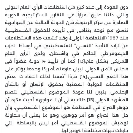
دون العودة إلى عدد كبير من استطلاعات الرأي العام الدولي
والتي دللنا عليها مراراً في التقارير الاستراتيجية الدورية
الصادرة عن مركز الزيتونة، فإن الجولة الحالية من المواجهة
تتسق مع توجه يتنامى في تأييده للحقوق الفلسطينية
منذ 1987 (الانتفاضة الأولى)، وقد كشفت هذه الاستطلاعات
عن تزايد التأييد “النسبي” للفلسطينيين في أوساط الحزب
الديموقراطي الحاكم في واشنطن، ولدى الرأي العام
الأمريكي بشكل عام،[13] كما أن تأييد 14 دولة عضواً في
مجلس الأمن الدولي لبيان عارضته أمريكا وحدها يؤشر على
هذا التغير النسبي.[14] فإذا أضفنا لذلك انتقادات بعض
المنظمات الدولية المعنية بحقوق الإنسان أو بالشأن
الإعلامي، يتبين لنا عودة الموضوع الفلسطيني لتصدر
المشهد الدولي.[15] ذلك يعني أن المواجهة أحيت فكرة أن
جوهر الصراع في المنطقة هو الموضوع الفلسطيني، وأن
حل هذا الصراع هو أمر جوهري، وهو ما يعني أن محاولة
تهميش الموضوع الفلسطيني أمر ليس بالبساطة التي
حاولت جهات مختلفة الترويج لها.