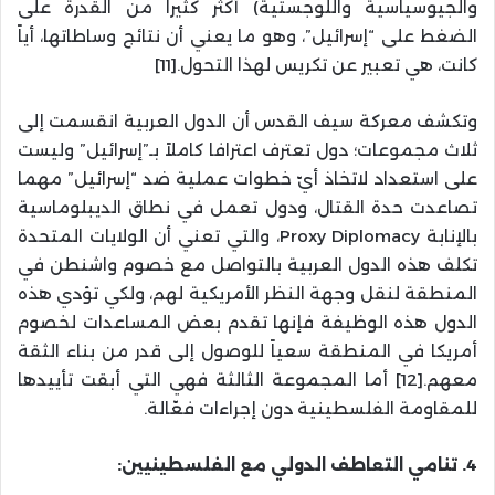
والجيوسياسية واللوجستية) أكثر كثيراً من القدرة على
الضغط على “إسرائيل”، وهو ما يعني أن نتائج وساطاتها، أياً
كانت، هي تعبير عن تكريس لهذا التحول.[11]
وتكشف معركة سيف القدس أن الدول العربية انقسمت إلى
ثلاث مجموعات؛ دول تعترف اعترافا كاملاً بـ”إسرائيل” وليست
على استعداد لاتخاذ أيّ خطوات عملية ضد “إسرائيل” مهما
تصاعدت حدة القتال، ودول تعمل في نطاق الديبلوماسية
بالإنابة Proxy Diplomacy، والتي تعني أن الولايات المتحدة
تكلف هذه الدول العربية بالتواصل مع خصوم واشنطن في
المنطقة لنقل وجهة النظر الأمريكية لهم، ولكي تؤدي هذه
الدول هذه الوظيفة فإنها تقدم بعض المساعدات لخصوم
أمريكا في المنطقة سعياً للوصول إلى قدر من بناء الثقة
معهم.[12] أما المجموعة الثالثة فهي التي أبقت تأييدها
للمقاومة الفلسطينية دون إجراءات فعّالة.
4. تنامي التعاطف الدولي مع الفلسطينيين: