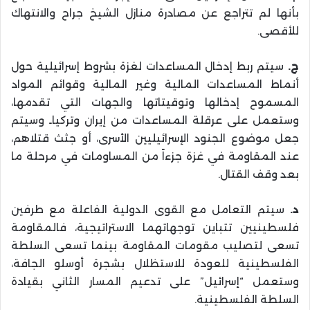
بأنها لم تتراجع عن مصادرة منازل الشيخ جراح والانتهاك
للأقصى.
ج.
سيتم ربط إدخال المساعدات لغزة بشروط إسرائيلية حول
أنماط المساعدات المالية وغير المالية وقوائم المواد
المسموح إدخالها وتوقيتاتها والجهات التي تقدمها،
وستعمل على عرقلة المساعدات من إيران وتركياـ وسيتم
جعل موضوع الجنود الإسرائيليين الأسرى، أو جثث قتلاهم،
عند المقاومة في غزة جزءاً من المساومات في مرحلة ما
بعد وقف القتال.
د.
سيتم التعامل مع القوى الدولية الفاعلة مع طرفين
فلسطينيين تتباين توجهاتهما الاستراتيجية، فالمقاومة
تسعى لتصليب مقومات المقاومة بينما تسعى السلطة
الفلسطينية للعودة للاستظلال بشجرة أوسلو الجافة،
وستعمل “إسرائيل” على تدعيم المسار الثاني بقيادة
السلطة الفلسطينية.