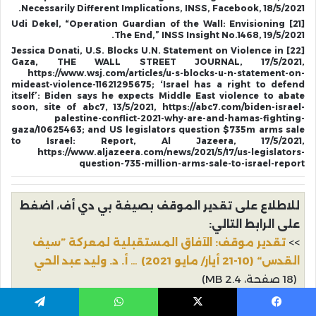
Necessarily Different Implications, INSS, Facebook, 18/5/2021.
[21] Udi Dekel, “Operation Guardian of the Wall: Envisioning
The End,” INSS Insight No.1468, 19/5/2021.
[22] Jessica Donati, U.S. Blocks U.N. Statement on Violence in
Gaza, THE WALL STREET JOURNAL, 17/5/2021,
https://www.wsj.com/articles/u-s-blocks-u-n-statement-on-
mideast-violence-11621295675; ‘Israel has a right to defend
itself’: Biden says he expects Middle East violence to abate
soon, site of abc7, 13/5/2021, https://abc7.com/biden-israel-
palestine-conflict-2021-why-are-and-hamas-fighting-
gaza/10625463; and US legislators question $735m arms sale
to Israel: Report, Al Jazeera, 17/5/2021,
https://www.aljazeera.com/news/2021/5/17/us-legislators-
question-735-million-arms-sale-to-israel-report
للاطلاع على تقدير الموقف بصيغة بي دي أف، اضغط
على الرابط التالي:
>>
تقدير موقف: الآفاق المستقبلية لمعركة ”سيف
القدس“ (10-21 أيار/ مايو 2021) … أ. د. وليد عبد الحي
(18 صفحة، 2.4 MB)