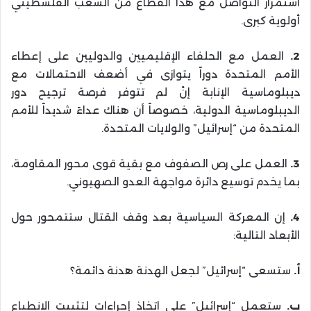
استمرار التواصل مع هذا القطاع من الشعب الفلسطيني
أولوية كبرى.
2.
العمل مع الحلفاء الإقليميين والدوليين على إعطاء
الأمم المتحدة دوراً يتوازى في أضعف الاحتمالات مع
ديبلوماسية الإنابة إنْ لم تتوفر فرصة ترجيح دور
الديبلوماسية الدولية، خصوصاً أن هناك عداءً شديداً للأمم
المتحدة من “إسرائيل” والولايات المتحدة.
3.
العمل على رص الصفوف مع بقية قوى محور المقاومة،
بما يخدم توسيع دائرة مواجهة العدو الصهيوني.
4.
إن المعركة السياسية بعد وقف القتال ستتمحور حول
الأبعاد التالية:
أ.
ستسعى “إسرائيل” لجعل الهدنة هدنة دائمة؟
ب.
ستعمل “إسرائيل” على اتخاذ إجراءات لتثبيت الانطباع