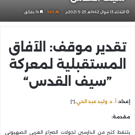
الثلاثاء 13 شوال 1442هـ 25-5-2021م
566
14 دقائق
تقدير موقف: الآفاق
المستقبلية لمعركة
”سيف القدس“
إعداد:
أ. د. وليد عبد الحي
.
[*]
مقدمة:
يلتقط كثير من الدارسين لجولات الصراع العربي الصهيوني