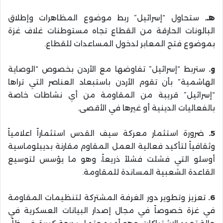
هـ.
ستحاول “إسرائيل” ربط موضوع المظاهرات وإطلاق
البالونات الحارقة من القطاع تجاه مستوطنات غلاف غزة
بموضوع فتح المعابر لدخول المساعدات للقطاع.
و.
ستربط “إسرائيل” تفاوضها مع الأردن بخصوص “الوصاية
الهاشمية” بأن تقوم الأردن باستبعاد العناصر التي تراها
“إسرائيل” قريبة من المقاومة من أي نشاطات خاصة
بالفعاليات الدينية أو غيرها في الأقصى.
5.
ضرورة استثمار معركة سيف القدس استثماراً اعلامياً
وثقافياً لتأكيد فعالية العمل المقاوم مقارنة بديبلوماسية
أوسلو التي فشلت فشلاً ذريعاً، وهو ما يؤسس لتوسيع
القاعدة الشعبية المساندة للمقاومة.
6.
تعزيز وتطوير دور الغرفة المشتركة لتنظيمات المقاومة
في غزة خصوصاً في مجال إصدار البيانات العسكرية في