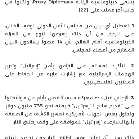
يسمى ديبلوماسية الإنابة Proxy Diplomacy، ولكنها من
جانب آخر عملت على: [22]
1.
تعطيل أي بيان من مجلس الأمن الدولي لوقف القتال،
على الرغم من أن ذلك يعرضها لنوع من العزلة
الديبلوماسية أمام العالم، لأن 14 عضواً يساندون البيان
المقترح من أعضاء المجلس.
2.
التأكيد المستمر على التزامها بأمن “إسرائيل”، وتبرير
الهجمات الإسرائيلية مع إشارات عابرة عن الحفاظ على
المدنيين الفلسطينيين.
3
. الإعلان قبل بدء معركة سيف القدس بأيام عن موافقتها
على تقديم سلاح لـ”إسرائيل” قيمته نحو 735 مليون دولار.
وتحاول بعض الجهات الأمريكية تفسير الكشف عن الصفقة
بأنها لاسترضاء “إسرائيل” للموافقة على وقف إطلاق النار.
ذلك يعني أن إعلان وقف إطلاق النار دون تحديد البيئة