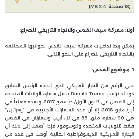
(18 صفحة، 2.4 MB)
أولاً: معركة سيف القدس والاتجاه التاريخي للصراع:
يمكن ربط تداعيات معركة سيف القدس بجوانبها المختلفة
بالاتجاه التاريخي للصراع على النحو التالي:
1. موضوع القدس:
على الرغم من القرار الأمريكي الذي اتخذه الرئيس السابق
دونالد ترامب Donald Trump بنقل سفارة الولايات المتحدة
إلى القدس في كانون الأول/ ديسمبر 2017، ونفذه فعلياً في
أيار/ مايو 2018، إلا أن عدد السفارات الأجنبية في “إسرائيل”
هي 90 سفارة، منها 88 في تل أبيب وسفارتان في القدس
فقط (للولايات المتحدة وكوسوفو)، فإذا أضفنا إلى ذلك أن
الإدارة الأمريكية الديموقراطية الحالية أوحت في عدد من