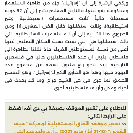
ويكفي الإشارة إلى أن “إسرائيل” جزء من ظاهرة الاستعمار
ومحكومة بقوانينها، فالتاريخ المعاصر يشير إلى أن 62 دولة
مستقلة حالياً كانت مستعمرات (استيطانية وغير
استيطانية)، ونالت استقلالها خلال القرن العشرين.[1] ومن
الضروري هنا التنبيه إلى أن المستعمرات الاستيطانية التي
نالت استقلالها هي التي بقيت نسبة السكان الأصليين فيها
أعلى من نسبة المستوطنين الغرباء، فإذا نقلنا الظاهرة إلى
فلسطين، يتبين أن عدد الفلسطينيين حالياً في فلسطين
التاريخية يزيد بنحو ربع مليون نسمة عن مجموع عدد
اليهود فيها، وهذا هو المأزق الأكبر لـ”إسرائيل”، وهو التفسير
الأعمق لما جرى في حي الشيخ جراح، وما قد يحدث في
أحياء ومدن وأرياف فلسطينية أخرى.
للاطلاع على تقدير الموقف بصيغة بي دي أف، اضغط
على الرابط التالي:
>>
تقدير موقف: الآفاق المستقبلية لمعركة ”سيف
القدس“ (10-21 أيار/ مايو 2021) … أ. د. وليد عبد الحي