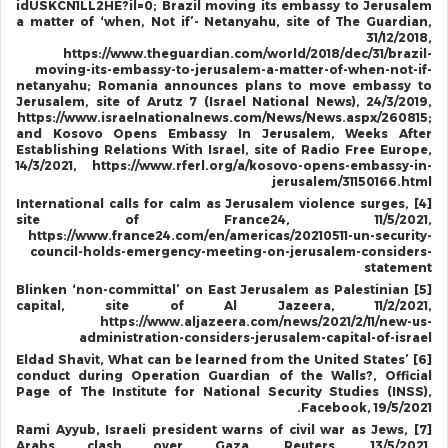
idUSKCN1LL2HE?il=0; Brazil moving its embassy to Jerusalem
a matter of ‘when, Not if’- Netanyahu, site of The Guardian,
31/12/2018,
https://www.theguardian.com/world/2018/dec/31/brazil-
moving-its-embassy-to-jerusalem-a-matter-of-when-not-if-
netanyahu; Romania announces plans to move embassy to
Jerusalem, site of Arutz 7 (Israel National News), 24/3/2019,
https://www.israelnationalnews.com/News/News.aspx/260815;
and Kosovo Opens Embassy In Jerusalem, Weeks After
Establishing Relations With Israel, site of Radio Free Europe,
14/3/2021, https://www.rferl.org/a/kosovo-opens-embassy-in-
jerusalem/31150166.html
[4] International calls for calm as Jerusalem violence surges,
site of France24, 11/5/2021,
https://www.france24.com/en/americas/20210511-un-security-
council-holds-emergency-meeting-on-jerusalem-considers-
statement
[5] Blinken ‘non-committal’ on East Jerusalem as Palestinian
capital, site of Al Jazeera, 11/2/2021,
https://www.aljazeera.com/news/2021/2/11/new-us-
administration-considers-jerusalem-capital-of-israel
[6] Eldad Shavit, What can be learned from the United States’
conduct during Operation Guardian of the Walls?, Official
Page of The Institute for National Security Studies (INSS),
Facebook, 19/5/2021.
[7] Rami Ayyub, Israeli president warns of civil war as Jews,
Arabs clash over Gaza, Reuters, 13/5/2021,