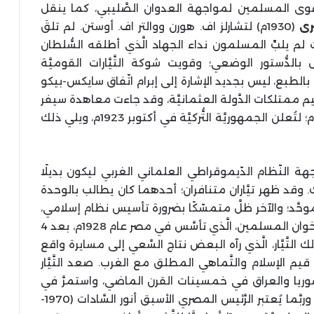
قوى المسلمين لمواجهة العدوان الصَّليبي، كما ينقل
برى
(1930م) لتشارلز اف. هورن ووالتر اف. أوستن. لم تلقَ
ث لم يلبِّ المسلمون نداء الجهاد الَّذي أطلقه السُّلطان
 بالدُّستور الوضعي؛ وقويت شوكة التَّيَّارات القوميَّة
 بالطبع، ليس بجديد الإشارة إلى إبرام اتّفاق سايكس-بيكو
 سرًّا لتقسيم ممتلكات الدَّولة العثمانيَّة، وقد جاءت معاهدة سيفر
عام 1920م لتفتت آخر من تبقَّى من دولة الإسلام؛ لتُعلن الجمهوريَّة التُّركيَّة في أكتوبر 1923م، ويلي ذلك
واجهة النّظام الدّيموقراطي العلماني الغربي ليكون بديلًا
 وقد ظهر تيَّاران متنافران؛ أحدهما كان يطالب بالوحدة
َّد؛ والآخر ظلَّ متمسّكًا بضرورة تأسيس نظام إسلامي،
وهو ما عُرف بالتَّيَّار الإسلاموي، ويُعتبر تنظيم الإخوان المسلمين، الَّذي تأسَّس في مصر عام 1928م، بعد 4
تَّيَّار، الَّذي رآه البعض نتاج السَّعي إلى مسايرة واقع
قيم الإسلام والتَّماهي المطلق مع الغرب. صعد التَّيَّار
ريا والعراق في خمسينات القرن الماضي، واستمرَّ في
الحُكم غير الإسلامي، بتطبيق الدساتير الوضعيَّة؛ وربَّما يُعتبر الرَّئيس المصري الأسبق أنور السَّادات (1970-