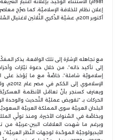
1981م) الاستثناء الوحيد، بإعلانه اعتبار الشَّري
أكتوبر 2011م، عشيَّة الذّكري الثَّلاثين لاغتيال السَّادات.
مع تجاهله الإشارة إلى تلك الواقعة، يذكر المفكّ
إلى تأكيد ذاته”، من خلال دعوة تيَّارات وأحزا
إسلامويَّة شاملة”، خاصَّةً مع ما يُؤخذ على ال
الإسلام
ويعترف كسنجر بأنَّ تعامُل الأنظمة العسكريَّة
البلدان العربيَّة سوى المملكة العربيَّة السعوديَ
وبرغم ما شهدت العلاقات البين-عربيَّة من توتُّ