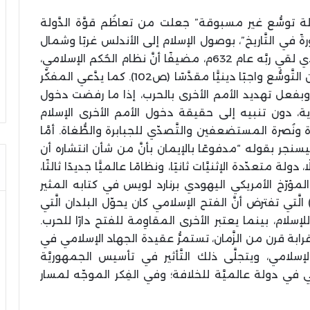
لة توسُّع غير مسبوقة” جعلت من تعاظُم قوَّة الدَّولة
رةً في التَّاريخ”، بوصول الإسلام إلى الأندلس غربًا وشمال
الهند غربًا في القرن التَّالي لوفاة النَّبيّ (ﷺ)، الَّذي لقي ربَّه عام 632م، مضيفًا أنَّ نظام الحُكم الإسلامي،
الَّذي يقرن السُّلطة الدّينيَّة بالسّياسيَّة، جعل من التَّوسُّع واجبًا دينيًّا مقدَّسًا (ص102). كما يدَّعي المفكّر
اح، وبفعل تهديد الأمم الأخرى بالحرب، إذا ما رفضت دخول
اية، دون تنبيه إلى حقيقة دخول الأمم الأخرى الإسلام
نُصرة المستضعفين والتَّصدّي للجبابرة والطُّغاة. أمَّا
يسنجر بقوله “مدفوعًا بالإيمان بأنَّ من شأن انتشاره أن
ا، دولة متعدّدة الإثنيَّات ثانيًا، ونظامًا عالميًّا جديدًا ثالثًا،
َّى كسنجر رؤية المؤرّخ الأمريكي اليهودي برنارد لويس في كتابه المثير
200م) الَّتي تفترض أنَّ الفتح الإسلامي كان يحوّل البلدان الَّتي
م، بينما يعتبر الأخرى المقاوِمة للفتح دارًا للحرب.
ابة قرن من الزَّمان، تستمرُّ عقيدة الجهاد الإسلامي في
إسلامي، ويتجلَّى ذلك التَّأثير في تأسيس الجمهوريَّة
ولي في دولة عالميَّة للخلافة؛ وفي الفِكر الموجّه لمسار