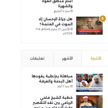
أمام منطق القوة
والشهرة
منذ 4 أسابيع
هل جزاءُ الإحسانِ إلا
الموت في العتمة؟
الأثنين 21 محرم 1448هـ 6-7-
2026م
الأخيرة
الأشهر
تعليقات
مباهلة بيزنطية يقودها
أهل البدعة والفرقة
منذ 7 أيام
خطبة الشيخ فتحي
الرباعي بين نقد التقصير
وقرار الإعفاء من منبره