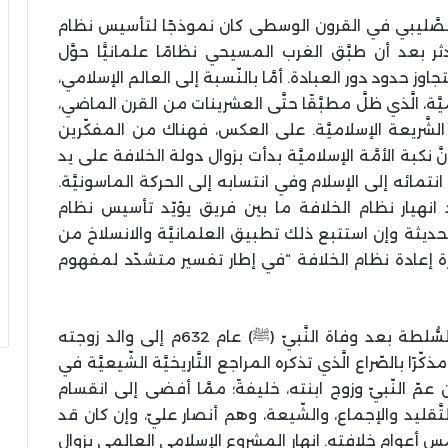
ي الصَّليبي في القرون الوسطى كان نموذجًا لتأسيس نظام
اندثر بعد أن طبَّق الغرب المسيحي نظامًا علمانيًّا حوَّل
ز حدود دور العبادة. أمَّا بالنّسبة إلى العالم الإسلامي،
ّة، الَّذي ظلَّ مطبَّقًا حتَّى العشرينات من القرن الماضي،
لشَّريعة الإسلاميَّة. على العكس، فهناك من المفكّرين
 نكبة الأمَّة الإسلاميَّة بدأت بزوال دولة الخلافة على يد
 انتمائه إلى الإسلام وفي انتسابه إلى الحركة الماسونيَّة.
انهيار نظام الخلافة ما بين فريق يؤيّد تأسيس نظام
لحديثة وإن استتبع ذلك تطبيق العلمانيَّة والانسلاخ من
ورة إعادة نظام الخلافة “في إطار تفسير متشدّد لمفهوم
يتناول المفكّر السّياسي كذلك مسألة انتقال السُّلطة بعد وفاة النَّبيّ (ﷺ) عام 632م إلى والد زوجته
ًا بالصّراع الَّذي تذكره المراجع التَّاريخيَّة الشّيعيَّة في
عمّ النّبيّ وزوج ابنته، خليفةً؛ ممَّا أفضى إلى انقسام
تَّقليد والإجماع، والشّيعة، وهم أنصار عليّ، وإن كان قد
عوام خلافته. انهار المشروع الإسلامي العالمي بزوال