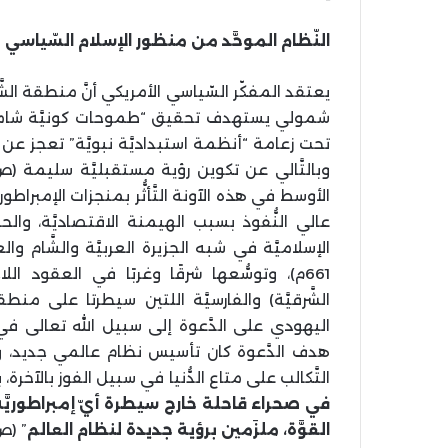
النّظام الموحَّد من منظور الإسلام السّياسي (ا
يعتقد المفكّر السّياسي الأمريكي أنَّ منطقة الشَّر
شمولي يستهدف تحقيق “طموحات كونيَّة شاملة”، ا
تحت زعامة “أنظمة استبداديَّة نبويَّة” تعجز عن تح
الأوسط في هذه الآونة التَّأثُّر بمنجزات الإمبراطوري
عالي النُّفوذ بسبب الهيمنة الاقتصاديَّة، والحر
661م)، وتوسُّعها شرقًا وغربًا في العقود اللا
الشَّرقيَّة) والفارسيَّة اللتين سيطرتا على من
اليهودي على الدَّعوة إلى سبيل الله تعالى في ال
هدف الدَّعوة كان تأسيس نظام عالمي جديد، وليس
التَّكالب على متاع الدُّنيا في سبيل الفوز بالآخرة، 
في صحراء قاحلة خارج سيطرة أيّ إمبراطوريَّة، كان
القوَّة، ملزَمين برؤية جديدة لنظام العالم
” (ص102