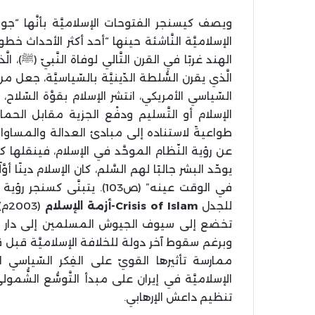
ويصف كيسنجر الفتوحات الإسلاميَّة بأنَّها “جو
الإسلاميَّة النَّاشئة حينها “أحد أكثر الأحداث خطو
السّياسي الأمريكي، انتشر الإسلام بقوَّة السّل
الإسلام أو التَّسليم ودفْع الجزية مقابل الحم
طواعيةً لاستناده إلى مبادئ العدالة والمساواة و
عن رؤية النّظام الموحَّد في الإسلام، فينقلها ك
يوحّد البشر جالبًا لهم السَّلم، كان الإسلام دينًا أوَّلً
في الوقت عينه” (ص103). يتبن
للجدل
Crisis of Islam
-أزمة الإسلام
(3
تخضع إلى سيوف الجيوش المسلمين إلى دار للإسلا
وبرغم سقوط آخر دولة للخلافة الإسلاميَّة قبل قر
ممارسة تأثيرها القويّ على الفِكر السّياسي ال
الإسلاميَّة في إيران على مبدأ التَّوسُّع الشُّم
تنظيم داعش الإرهابي.