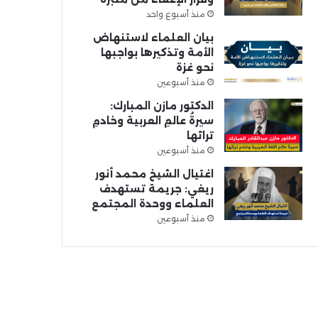
منذ أسبوع واحد
بيان العلماء لاستنهاض
الأمة وتذكيرها بواجبها
نحو غزة
منذ أسبوعين
الدكتور مازن المبارك:
سيرةُ عالمِ العربية وخادمِ
تراثها
منذ أسبوعين
اغتيال الشيخ محمد أنور
ريغي: جريمة تستهدف
العلماء ووحدة المجتمع
منذ أسبوعين