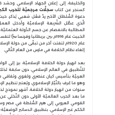
والخليفة، إلى إعلان الجهاد الإسلامي وحشد 
كسنجر عن كتاب
سجلَّات مرجعيَّة للحرب الك
دعوة السُّلطان الأخير ردَّ فعْل شعبي يُذكر، حي
الَّذي عطَّل الشَّريعة الإسلاميَّة وأدخل العمل
المطالبة بالانفصام عن جسم الدَّولة العثمانيَّة.
الخبيث عام 1916م بين بريطانيا وفرنسا
إلغاء نظام الخلافة في مارس من العام التَّالي.
بعد انهيار دولة الخلافة الإسلاميَّة، برز إلى ال
للتَّطبيق في العالم الإسلامي، دون سابقة لذلك.
العربيَّة بتأسيس كيان عنصري ولغوي وثقافي موح
سنوات من انهيار دولة الخلافة، أشهر نموذج لذلك ال
ما بعد الحرب العالميَّة الأولى دون التَّخلي عن 
القومي العروبي إلى هرم السُّلطة في مصر وسو