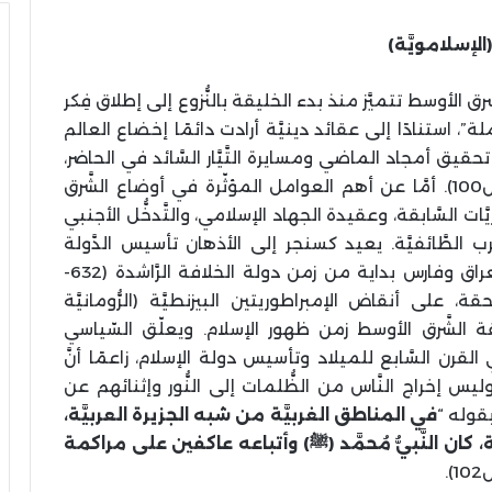
لإسلامويَّة)
ق الأوسط تتميَّز منذ بدء الخليقة بالنُّزوع إلى إطلاق فِكر
ستنادًا إلى عقائد دينيَّة أرادت دائمًا إخضاع العالم
قيق أمجاد الماضي ومسايرة التَّيَّار السَّائد في الحاضر،
وبالتَّالي عن تكوين رؤية مستقبليَّة سليمة (ص100). أمَّا عن أهم العوامل المؤثّرة في أوضاع الشَّرق
َّات السَّابقة، وعقيدة الجهاد الإسلامي، والتَّدخُّل الأجنبي
ب الطَّائفيَّة. يعيد كسنجر إلى الأذهان تأسيس الدَّولة
الإسلاميَّة في شبه الجزيرة العربيَّة والشَّام والعراق وفارس بداية من زمن دولة الخلافة الرَّاشدة (632-
حقة، على أنقاض الإمبراطوريتين البيزنطيَّة (الرُّومانيَّة
طقة الشَّرق الأوسط زمن ظهور الإسلام. ويعلّق السّياسي
قرن السَّابع للميلاد وتأسيس دولة الإسلام، زاعمًا أنَّ
 إخراج النَّاس من الظُّلمات إلى النُّور وإثنائهم عن
بقوله “
في المناطق الغربيَّة من شبه الجزيرة العربيَّة،
 النَّبيُّ مُحمَّد (
ﷺ
) وأتباعه عاكفين على مراكمة
).