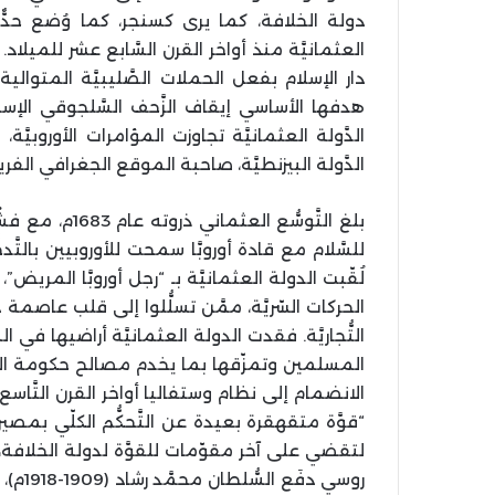
دولة الخلافة، كما يرى كسنجر، كما وُضع حدٌّ لل
العثمانيَّة منذ أواخر القرن السَّابع عشر للميلاد. 
دار الإسلام بفعل الحملات الصَّليبيَّة المتوالي
هدفها الأساسي إيقاف الزَّحف السَّلجوقي الإسل
الدَّولة العثمانيَّة تجاوزت المؤامرات الأوروب
الدَّولة البيزنطيَّة، صاحبة الموقع الجغرافي الفريد، عام
بلغ التَّوسُّع
للسَّلام مع قادة أوروبَّا سمحت للأوروبيين بالتَّدخ
لُقّبت الدولة العثمانيَّة بـ “رجل أوروبَّا الم
الحركات السّريَّة، ممَّن تسلُّلوا إلى قلب عاصمة 
التُّجاريَّة. فقدت الدولة العثمانيَّة أراضيها في ا
المسلمين وتمزّقها بما يخدم مصالح حكومة العال
الانضمام إلى نظام وستفاليا أواخر القرن التَّاس
لتقضي على آخر مقوّمات للقوَّة لدولة الخلافة،
روسي د