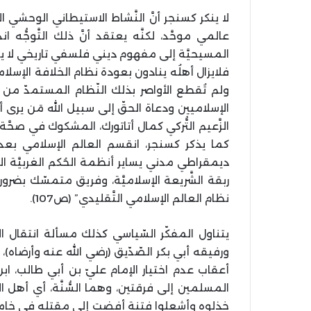
لا ينكر كسنجر أنَّ النَّشاط الاستيطاني الوحش
عالمي موحَّد، لكنَّه يعتقد أنَّ ذلك التَّوجُّه 
المسيحيَّة إلى مفهوم ديني فلسفي تاريخي لا يتجاو
فلايزال أهلُه ينادون بعودة نظام الخلافة الإسلاميَ
ولم تُقطع الأواصر بذلك النّظام المستمدّ من ا
الإسلاميين ودعاة الحقّ إلى سبيل الله مَن يرى أنَّ
الزَّعيم التُّركي كمال أتاتورك، المشكوك في صحَّة
كما يذكر كسنجر، انقسم العالم الإسلامي بعد 
ديمقراطي مدني يساير أنظمة الحُكم الغربيَّة ا
ربقة الشَّريعة الإسلاميَّة، وفريق متمسّك بضر
نظام العالم الإسلامي التَّقليدي” (ص107).
ورفيقه أبي بكر الصّدّيق (رضي الله عنه وأرضاه)، مذكّر
أعقاب عدم اختيار الإمام عليّ بن أبي طالب، ابن 
المسلمين إلى فرقتين، وهما السُّنَّة، أي أهل ال
خذلوه وأشعلوا فتنة أفضت إلى مقتله في خامس أ