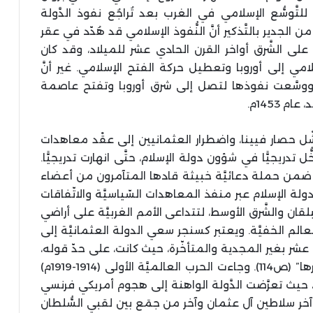
تَّوسُّع الإسلامي في الغرب بعد تُراجُع نفوذ الدَّولة
من الجدير بالتَّذكير أنَّ النُّفوذ الإسلامي قد هُدّد في عقر
ة على الشَّرق أواخر القرن الحادي عشر للميلاد، وقد كان
امي إلى أوروبا وتعطيل حركة الفتح الإسلامي. غير أنَّ
يَّة، ووسَّعت نفوذها لتصل إلى شرق أوروبا وتفتح عاصمة
 1453م.
 العثماني ذروته عام 1683م، مع فشْل حصار فيينا، واضطرار العثمانيين إلى عقْد معاهدات
ُّل تدريجيًّا في شؤون دولة الإسلام، حتَّى انهارت تدريجيًّا.
ريض”، ضمن حملة دعائيَّة خبيثة قادها المتآمرون من أعضاء
دولة الإسلام عبر منفذ المعاهدات السّياسيَّة والاتّفاقات
لبلقان والشَّرق الأوسط، لتتداعى الأمم الغربيَّة على أراضي
م الخفيَّة. ويعتبر كسنجر سعي الدولة العثمانيَّة إلى
ع عشر بغير المجدية والمتأخّرة، حيث كانت، على حدّ قوله،
“قوَّة متقهقرة بعيدة عن التَّحكُّم الكلّي بمصيرها” (ص114). وجاءت الحرب العالميَّة الأولى (1914-1919م)
 حيث تعرَّضت الدَّولة الواهنة إلى هجوم أمريكي فرنسي
فَع السُّلطان محمَّد رشاد (1909-1918م)، آخر سلاطين آل عثمان وآخر من جمَع بين لقبي السُّلطان