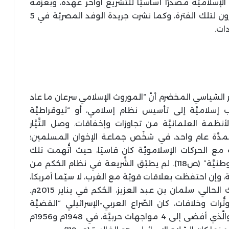
عة الإسلاميَّة مصدرًا أساسيًّا للتَّشريع أواخر عهده، وبعزمه
إعلان نظام للخلافة الإسلاميَّة، كما صرَّح معاصرون لتلك الفترة، وكما نشرت جريدة الوفد المصريَّة في 5
ر السّياسي المخضرم أنَّ “الموروث الإسلامي سرعان ما عاد
ب إسلاميَّة إلى تأسيس نظام إسلامي، أو “ثيوقراطيَّة
أنظمة العلمانيَّة من تجاوزات وإخفاقات. وصل التَّيَّار
وي إلى الحُكم في مصر عام 2012م، ولمدَّة عام واحد، في شخْص جماعة الإخوان المسلمين؛
 مع الحركات الإسلامويَّة كان قاسيًا، حيث اتُّهمت تلك
الحركات بـ “تقويض عمليَّة التَّحديث والوحدة الوطنيَّة” (ص118). لم يطبّق الشَّريعة في نظام الحُكم من
ّة، وإن احتفظت بعلاقات قويَّة مع الغرب، لا سيّما أمريكا،
وبخاصَّة في السَّنوات الأخيرة، ومنذ تولّي الملك الحالي، سلمان بن عبد العزيز، الحُكم في يناير 2015م.
رات وخلافات، كان الصّراع العربي-الإسرائيلي “القضيَّة
الأيديولوجيَّة الموحّدة لوجهات النَّظر العربيَّة”، والَّذي أفضى إلى 4 مواجهات حربيَّة، في 1948م و1956م