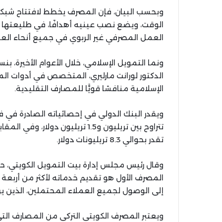
وبحسب البيان، فإن المصرف يخطط لافتتاح شبكة 
الوقت، ويضع نصب عينيه أهدافًا، في طليعتها 
العمل المصرفي غير الربوي في جميع أنحاء العال
الدكتور لورانت مارليري، المتخصص في أدوات ال
الإسلامية منافسًا قويًّا للمصارف التقليدية.
تتراوح بين تريليون و1.5 تريليون 
تقدر بحوالي 8.3 تريليونات دولار.
وقال رئيس مجلس إدارة بيت التمويل الكويتي، 
المصرف الأول هو تقديم خدماته لأكثر من أربعة 
إلى الوصول لجميع العملاء المحتملين، الذين 
ويعتبر المصرف الكويتي التركي من المصارف التي 