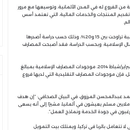
من الفروع له في المدن الألمانية، وتوسيعها مع مرور
تقديم المنتجات والخدمات المالية، التي تعتمد أسس
م.
ونما التمويل الإسلامي، خلال الأعوام الأخيرة، بنسبة تراوحت بين 15 و20%، وذلك حسب دراسة أصدرها
مال الإسلامية. وبحسب الدراسة، فقد أصبحت المصارف
ويقدر البنك الدولي في إحصائياته الصادرة في فبراير/شباط 2014، موجودات المصارف الإسلامية بمبالغ
دولار، وفي المقابل، فإن موجودات المصارف التقليدية التي لديها فروع
حمد عبدالمحسن المرزوق، في البيان الصحافي: “إن هدف
ملايين مسلم يعيشون في ألمانيا، مشيرًا إلى أنه يسعى
يرغبون في جودة الخدمة ونماذج العمل”.
لا تتعامل بالربا في تركيا، ويمتلك بيت التمويل