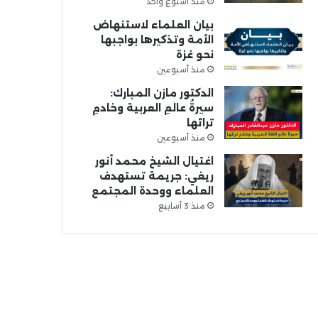
منذ أسبوع واحد
بيان العلماء لاستنهاض
الأمة وتذكيرها بواجبها
نحو غزة
منذ أسبوعين
الدكتور مازن المبارك:
سيرةُ عالمِ العربية وخادمِ
تراثها
منذ أسبوعين
اغتيال الشيخ محمد أنور
ريغي: جريمة تستهدف
العلماء ووحدة المجتمع
منذ 3 أسابيع