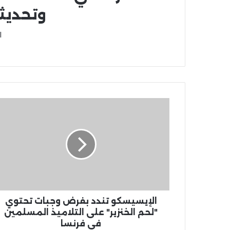
وتحديث
ا
الإيسيسكو تندد بفرض وجبات تحتوي
"لحم الخنزير" على التلاميذ المسلمين
في فرنسا