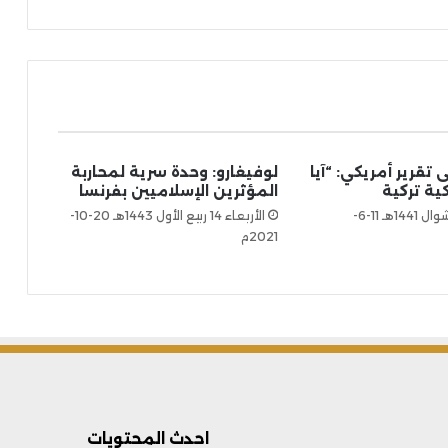
ى تقرير أمريكي: “آيا
لوفيغارو: وحدة سرية لمحاربة
ية تركية
المؤثرين الإسلاميين بفرنسا
الخميس 19 شوال 1441هـ 11-6-
الأربعاء 14 ربيع الأول 1443هـ 20-10-
2021م
احدث المحتويات