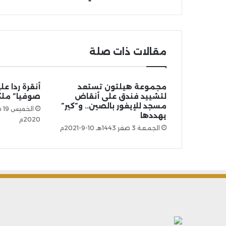
مقالات ذات صلة
مجموعة هيلتون تستعد
أنقرة ردا عل
لتشييد فندق على أنقاض
صوفيا” ملك
مسجد للإيغور بالصين.. و”كير”
يهددها
2020م
الجمعة 3 صفر 1443هـ 10-9-2021م