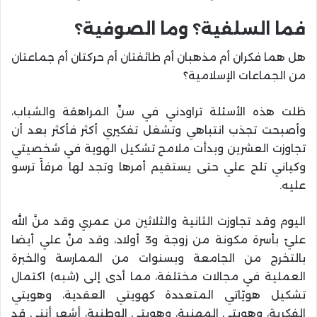
فما السلفية؟ وما الصوفية؟
هل هما فكران أم مذهبان أم طائفتان أم حركتان أم جماعتان
من الجماعات الإسلامية؟
ظلت هذه الأسئلة تراودني في سنِّ المراهقة والشباب،
وأصبحت تجذب انتباهي وتشغل تفكيري أكثر فأكثر بعد أن
تجاوزت العشرين وبدأت ملامح تشكيل الهوية في شخصيتي
وكياني تلح علي حتى يستقيم أمرها وتجد لها مرفأً ترسو
عليه.
اليوم وقد تجاوزت الثانية والثلاثين من عمري وقد منَّ الله
عليّ بأسرة مكونة من زوجة و3 أولاد، وقد منَّ علي أيضا
بالتخرج من الجامعة وبسنوات من الممارسة والخبرة
العملية في مجالات مختلفة، مما أدى إلى (شبه) اكتمال
تشكيل هويّاتي المتعددة كهويتي العقدية، وهويتي
الفكرية، وهويتي المهنية، وهويتي الوطنية، أشعر أنني قد