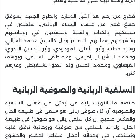
الل،ه وسنة نبيه صلى الله عليه وسلم.
فخرج من رحم هذا التيار المبارك والطرح الجديد الموفق
جمعٌ غفير من علماء الإسلام الربانيين، سلفيون في
تمسكهم بالكتاب والسنة وصوفيون في روحانيتهم
وخشوعهم وصلتهم بالله عز وجل كالشيخ محمد الغزالي،
وسيد قطب، وأبو الأعلى المودودي، وأبو الحسن الندوي،
ومحمد البشير الإبراهيمي، ومصطفى السباعي، ويوسف
القرضاوي، ومحمد الحسن ولد الددو الشنقيطي وغيرهم
كثير.
السلفية الربانية والصوفية الربانية
خلاصة ما انتهيت إليه في بحثي عن معنى السلفية
والصوفية أن كل صوفي رباني هو سلفي في طبيعة الحال
والعكس صحيح. إن كل سلفي رباني هو صوفيٌّ في طبيعة
الحال. ولا بد للسلفي من صوفية وروحانية ترقق قلبه
وتستدعي في وجدانه أجمل مشاعر الحضور والخشوع