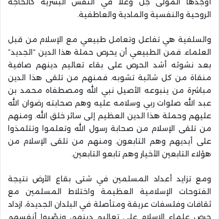
أوجدها المولى جل وعلا في النفس البشرية كالحاجة
الروحية والنفسية والمادية والعاطفية.
والسلفية هي تفاعل وتعامل طبيعي مع الإسلام من قبل
العلماء. فمن الطبيعي أن يحرص حملة هذا الدين “الجديد”
بعد نشوئه أشد الحرص على بقاء تعاليم دينهم صافية
منقاة من كل شائبة تشوبه. فمنهم من تلقى هذا الدين
مباشرة من ينبوعه الأصيل نبي الله ومصطفاه محمد بن
عبد الله صلوات ربي وسلامه عليه وهم صحابته رضوان الله
عليهم وحملة هذا الدين العظيم إلى سائر خلق الله. ومنهم
من تلقى الإسلام من صحابة رسول الله وتعلموا وتتلمذوا
على أيديهم وهم التابعون. ومنهم من تلقى الإسلام من
هؤلاء التابعين الأخيار وهم تابعو التابعين.
ومع تزايد أعداد المسلمين في شتى بقاع الأرض نتيجة
الفتوحات الإسلامية العظيمة واختلاط المسلمين مع
ثقافات وفلسفات عريقة ومتأصلة في البلدان الجديدة، ازداد
حرص علماء الإسلام على تعاليم دينهم، ونصّبوا أنفسهم