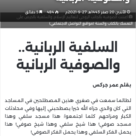
الأثنين 20 صفر 1443هـ 27-9-2021م
484
5 دقائق
اعتنت الصوفية بالجانب الروحي لتعاليم الإسلام، والسلفية بالحرص على
التمسك بالكتاب والسنة (مواقع التواصل الاجتماعي)
السلفية الربانية..
والصوفية الربانية
بقلم عمر جركس
لطالما سمعت في صغري هذين المصطلحين في المساجد
التي كان والدي جزاه الله خيرا يصطحبني إليها وفي محادثات
الكبار ومزاحهم كلما اجتمعوا: هذا مسجد سلفي وهذا
مسجد صوفي! هذا شيخ سلفي وهذا شيخ صوفي! هذا
يحمل الفكر السلفي وهذا يحمل الفكر الصوفي!