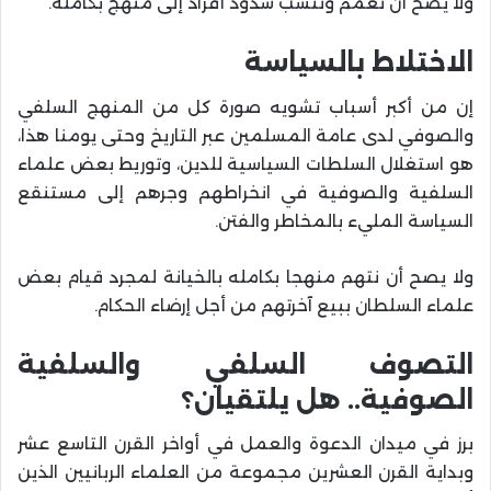
ولا يصح أن نعمم وننسب شذوذ أفراد إلى منهج بكامله.
الاختلاط بالسياسة
إن من أكبر أسباب تشويه صورة كل من المنهج السلفي
والصوفي لدى عامة المسلمين عبر التاريخ وحتى يومنا هذا،
هو استغلال السلطات السياسية للدين، وتوريط بعض علماء
السلفية والصوفية في انخراطهم وجرهم إلى مستنقع
السياسة المليء بالمخاطر والفتن.
ولا يصح أن نتهم منهجا بكامله بالخيانة لمجرد قيام بعض
علماء السلطان ببيع آخرتهم من أجل إرضاء الحكام.
التصوف السلفي والسلفية
الصوفية.. هل يلتقيان؟
برز في ميدان الدعوة والعمل في أواخر القرن التاسع عشر
وبداية القرن العشرين مجموعة من العلماء الربانيين الذين