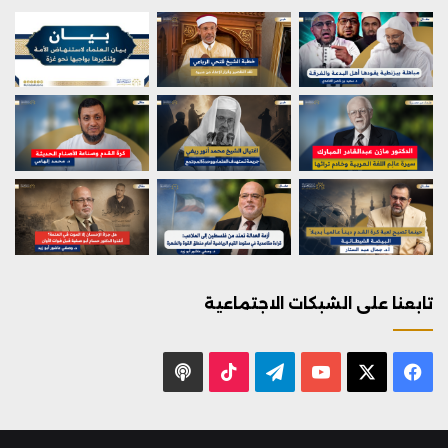
تابعنا على الشبكات الاجتماعية
X
فيسبوك
يوتيوب
تيلقرام
‫TikTok
بودكاست