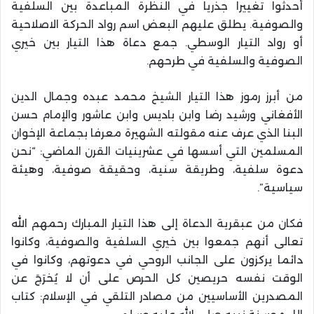
أحدثوا تغييرا جذريا في النظرة المباعدة بين السلفية
والصوفية. يطلق عليهم البعض اسم رواد الحركة الاصلاحية
أو رواد التيار الوسطي. جمع دعاة هذا التيار بين خيري
الصوفية والسلفية في طرحهم.
من أبرز رموز هذا التيار الشيخ محمد عبده وجمال الدين
الأفغاني ورشيد رضا وابن باديس وابن عاشور والإمام حسن
البنا الذي عرف عنه مقولته الشهيرة معرفا بجماعة الإخوان
المسلمين التي أسسها في عشرينيات القرن الماضي: “نحن
دعوة سلفية، وطريقة سنية، وحقيقة صوفية، وهيئة
سياسية”.
فكان من عبقرية الدعاة إلى هذا التيار المبارك رحمهم الله
تعالى أنهم جمعوا بين خيري السلفية والصوفية، وكانوا
دائما يركزون على الجانب الروحي في دعوتهم، وكانوا في
الوقت نفسه حريصين كل الحرص على أن لا يُخرَجَ عن
المصدرين الأساسيين من مصادر التلقي في الإسلام: كتاب