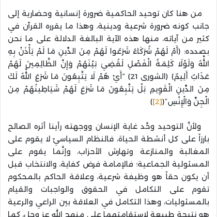
من هنا كان توحيد الحاكمية ضرورة إنسانية وحضارية إلى
جانب كونه ضرورة شرعية ودينية، وهذا ما يقرره القرآن في
كثير من آياته، منها هذه الآية البالغة الدلالة على ما نحن
بصدده: (أَمْ لَهُمْ شُرَكَاءُ شَرَعُوا لَهُمْ مِنَ الدِّينِ مَا لَمْ يَأْذَنْ بِهِ
اللَّهُ وَلَوْلَا كَلِمَةُ الْفَصْلِ لَقُضِيَ بَيْنَهُمْ وَإِنَّ الظَّالِمِينَ لَهُمْ
عَذَابٌ أَلِيمٌ) (الشورى 21) “أَيْ هُمْ لَا يَتَّبِعُونَ مَا شَرَعَ اللَّهُ لَكَ
مِنَ الدِّينِ الْقَوِيمِ بَلْ يَتَّبِعُونَ مَا شَرَعَ لَهُمْ شَيَاطِينُهُمْ مِنَ
الْجِنِّ وَالْإِنْسِ”(
[2]
)
ولأنَّ التوحيد وحَّد غاية الإنسان ووجهته رأينا أثره الصالح
بارزاً على كل أنشطة الحياة، فالنظام السياسيّ لا يقوم على
المغالبة والمنازعة وتهارش الأحزاب، وإنَّما يقوم على
المسئولية الجماعية؛ فالإمامة فرض كفاية، والانتخاب قبل
أن يكون حقاً هو وظيفة شرعية، وعلاقة الحاكم بالمحكوم
تقوم على التكامل في الحقوق والواجبات والقيام
بالمسئوليات، وهذا التكامل في العلاقة بين الراعي والرعية
هو نتيجة طبيعة لاستقامتهما على منهج الله عز وجل، كما