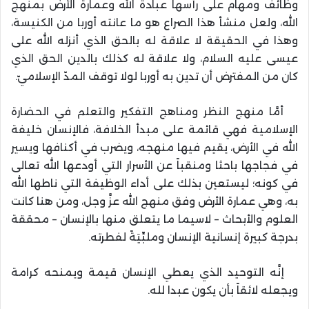
وظائف ومهام على رأسها عبادة الله وعمارة الأرض بمنهج
الله، ولعل منشأ هذا الصراع هو ما عانته أوربا من الكنيسة،
وهذا في الحقيقة لا علاقة له بالحق الذي أنزله الله على
عيسى عليه السلام، ولا علاقة له كذلك بالدين الحق الذي
كان من المفترض أن تدين به أوربا لولا توقف المدّ الإسلاميّ.
أمَّا منهج النظر ومناهج التفكير والتعلم في الحضارة
الإسلامية فهي قائمة على مبدأ الخلافة، فالإنسان خليفة
الله في الأرض، يقيم فيها منهجه، ويضرب في أكنافها ويسير
في فجاجها باحثا ومنقباً عن الأسرار التي أودعها الله تعالى
في كونه؛ ليستعين بذلك على أداء الوظيفة التي ناطها الله
به، وهي عمارة الأرض وفق منهج الله عزَّ وجل، ومن هنا كانت
العلوم والأبحاث – لاسيما ما يتعلق منها بالإنسان – محققة
بدرجة كبيرة إنسانية الإنسان وملبِّيَةً لفطرته.
إنَّه التوحيد الذي يعطي الإنسان قيمة ويمنحه كرامة
ويجعله لائقاً بأن يكون عبدا لله.