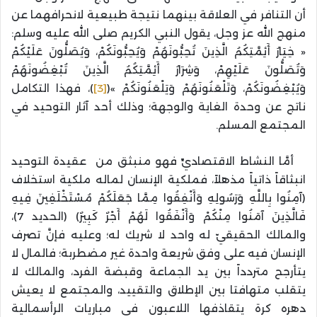
أن التنافر في العلاقة بينهما نتيجة طبيعية لانحرافهما عن
منهج الله عز وجل، يقول النبي الكريم صلى الله عليه وسلم:
« خِيَارُ أَئِمَّتِكُمُ الَّذِينَ تُحِبُّونَهُمْ وَيُحِبُّونَكُمْ، وَيُصَلُّونَ عَلَيْكُمْ
وَتُصَلُّونَ عَلَيْهِمْ، وَشِرَارُ أَئِمَّتِكُمُ الَّذِينَ تُبْغِضُونَهُمْ
وَيُبْغِضُونَكُمْ، وَتَلْعَنُونَهُمْ وَيَلْعَنُونَكُمْ »(
[3]
)، فهذا التكامل
ناتج عن وحدة الغاية والوجهة؛ وذلك أحد آثار التوحيد في
المجتمع المسلم.
أمَّا النشاط الاقتصاديِّ فهو منبثق من عقيدة التوحيد
انبثاقاً ذاتياً مذهلاً، فملكية الإنسان لماله ملكية استخلاف
(آمِنُوا بِاللَّهِ وَرَسُولِهِ وَأَنْفِقُوا مِمَّا جَعَلَكُمْ مُسْتَخْلَفِينَ فِيهِ
فَالَّذِينَ آمَنُوا مِنْكُمْ وَأَنْفَقُوا لَهُمْ أَجْرٌ كَبِيرٌ) (الحديد 7)،
والمالك الحقيقيّ له واحد لا شريك له؛ وعليه فإنَّ تصرف
الإنسان فيه على وفق شريعة واحدة غير مضطربة؛ فالمال لا
يتأرجح متردداً بين يد الجماعة وقبضة الفرد، والمالك لا
يتقلب متهافتا بين الإطلاق والتقييد، والمجتمع لا يعيش
دهره كرة يتقاذفها اللاعبون في مباريات الرأسمالية