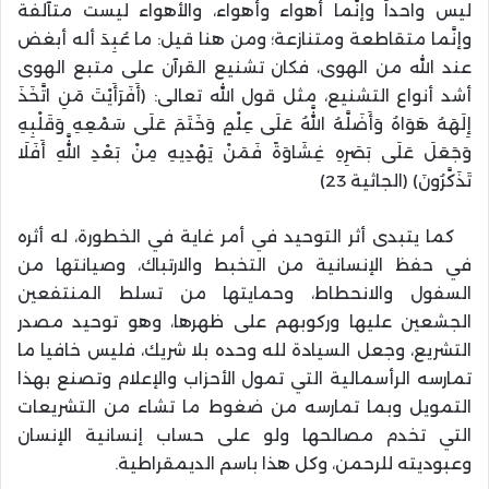
ليس واحداً وإنَّما أهواء وأهواء، والأهواء ليست متآلفة
وإنَّما متقاطعة ومتنازعة؛ ومن هنا قيل: ما عُبِدَ أله أبغض
عند الله من الهوى، فكان تشنيع القرآن على متبع الهوى
أشد أنواع التشنيع، مثل قول الله تعالى: (أَفَرَأَيْتَ مَنِ اتَّخَذَ
إِلَهَهُ هَوَاهُ وَأَضَلَّهُ اللَّهُ عَلَى عِلْمٍ وَخَتَمَ عَلَى سَمْعِهِ وَقَلْبِهِ
وَجَعَلَ عَلَى بَصَرِهِ غِشَاوَةً فَمَنْ يَهْدِيهِ مِنْ بَعْدِ اللَّهِ أَفَلَا
تَذَكَّرُونَ) (الجاثية 23)
كما يتبدى أثر التوحيد في أمر غاية في الخطورة، له أثره
في حفظ الإنسانية من التخبط والارتباك، وصيانتها من
السفول والانحطاط، وحمايتها من تسلط المنتفعين
الجشعين عليها وركوبهم على ظهرها، وهو توحيد مصدر
التشريع، وجعل السيادة لله وحده بلا شريك، فليس خافيا ما
تمارسه الرأسمالية التي تمول الأحزاب والإعلام وتصنع بهذا
التمويل وبما تمارسه من ضغوط ما تشاء من التشريعات
التي تخدم مصالحها ولو على حساب إنسانية الإنسان
وعبوديته للرحمن، وكل هذا باسم الديمقراطية.