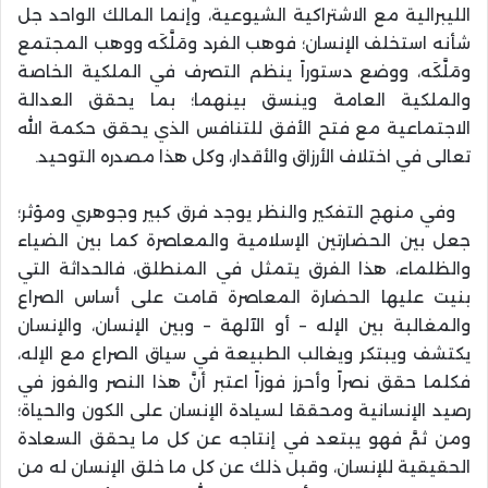
الليبرالية مع الاشتراكية الشيوعية، وإنما المالك الواحد جل
شأنه استخلف الإنسان؛ فوهب الفرد ومَلَّكَه ووهب المجتمع
ومَلَّكَه، ووضع دستوراً ينظم التصرف في الملكية الخاصة
والملكية العامة وينسق بينهما؛ بما يحقق العدالة
الاجتماعية مع فتح الأفق للتنافس الذي يحقق حكمة الله
تعالى في اختلاف الأرزاق والأقدار، وكل هذا مصدره التوحيد.
وفي منهج التفكير والنظر يوجد فرق كبير وجوهري ومؤثر؛
جعل بين الحضارتين الإسلامية والمعاصرة كما بين الضياء
والظلماء، هذا الفرق يتمثل في المنطلق، فالحداثة التي
بنيت عليها الحضارة المعاصرة قامت على أساس الصراع
والمغالبة بين الإله – أو الآلهة – وبين الإنسان، والإنسان
يكتشف ويبتكر ويغالب الطبيعة في سياق الصراع مع الإله،
فكلما حقق نصراً وأحرز فوزاً اعتبر أنَّ هذا النصر والفوز في
رصيد الإنسانية ومحققا لسيادة الإنسان على الكون والحياة؛
ومن ثمَّ فهو يبتعد في إنتاجه عن كل ما يحقق السعادة
الحقيقية للإنسان، وقبل ذلك عن كل ما خلق الإنسان له من