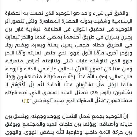
والفرق في شيء واحد هو التوحيد الذي نعمت به الحضارة
الإسلامية وشقيت بدونه الحضارة المعاصرة، ولكي تتصور أثر
التوحيد في تحقيق التوازن في انطلاقة البشرية قارن بين
رجلين يسيران في طريق أحدهما يمضي قدماً والآخر تبعثرت
في الطريق خطاه، فجعل يميل يمنة ويسرة، ويقدم رجلا
ويؤخر أخرى، فأمَّا الأول فهو الذي خلص لغايته وأمَّا الآخر
فهو الذي تناوشته غايات شتى وتنازعته أغراض متفرقة،
ومن هنا كان تصوير القرآن للحالين غاية في الدقة والروعة،
قال تعالى: (ضَرَبَ اللَّهُ مَثَلًا رَجُلًا فِيهِ شُرَكَاءُ مُتَشَاكِسُونَ وَرَجُلًا
سَلَمًا لِرَجُلٍ هَلْ يَسْتَوِيَانِ مَثَلًا الْحَمْدُ لِلَّهِ بَلْ أَكْثَرُهُمْ لَا
يَعْلَمُونَ) (الزمر 29) فمثل العبد الممزق الذي فيه شركاء
متشاكسون “مَثَلُ المشرك الذي يعبد آلهة شتى”(
[1]
)
إنَّ التوحيد يجمع شمل الإنسان ويوحد وجهته، وينسق بين
غاياته وأهدافه، ويؤلف بين حاجات الفرد والمجتمع، ويوفق
بين حركة الأمة داخليا وخارجياً، لأنَّه ينفض الهوى، والهوى