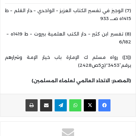
(7) الوجيز في تفسير الكتاب العزيز – الواحدي – دار القلم – ط
1415ه صـــ 933
(8) تفسير ابن كثير – دار الكتب العلمية بيروت – ط 1419ه –
6/182
(
[3]
) رواه مسلم ك الإمارة باب خيار الإمة وشرارهم
يرقم”3453″(ج5ص2428)
(المصدر: الاتحاد العالمي لعلماء المسلمين)
واتساب
تيلقرام
مشاركة عبر البريد
طباعة