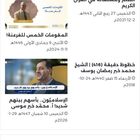
الكريم
الخميس 27 ربيع الثاني 1443هـ
2-12-2021م
المقومات الخمس للفرعنة!
الأثنين 9 جمادى الأولى 1446هـ
11-11-2024م
خطوط دقيقة (416) | الشيخ
محمد خير رمضان يوسف
الأربعاء 15 صفر 1440هـ 24-10-
2018م
الإسلاميّون.. بأسهم بينهم
شديد! أ. محمّد خير موسى
الخميس 10 شعبان 1447هـ 29-1-
2026م