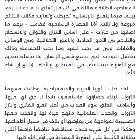
المعاصرة انطلاقة هائلة في كل ما يتعلق بالمادة البليدة،
بينما فيما يتعلق بالإنسانية تخبطت وتعثرت؛ فكانت النتائج
مروعة ولا زالت، أمَّا الحضارة الإسلامية فقامت – برغم ما
أصابها من عثرات – على أساس الاتزان والتوازن والانسجام
والتلاحم بين الأمور المادية والأمور الأخلاقية، وبين الوسائل
والغايات، وبين ما يجب للفرد وما يجب للجماعة؛ وذلك
بفضل التوحيد الذي يجمع شمل الإنسان، ولا يجعله يتفرق
مع الأهواء؛ فيتناقض في المنطلق والأداء. (يتبع إن شاء
الله)
لقد طلبت أوربا الحرية والديمقراطية، وطلبت معهما
الثروات لبناء حضارتها؛ فاستعمرت بلاداً لا حق لها فيها،
وأسامت الخلق سوء العذاب من أجل الغزو الفكري وابتزاز
الثروات، واتخذت العلمانية منهج حياة لها، واتخذت معها
الصليبية لمواجهة من يعارضها أو يقف في سبيل أطماعها،
وهكذا في كل شيء؛ فبدت متناقضة تناقضاً فاحشاً ألقى
بظلاله الكئيبة على البشرية المعذبة في أرض الله كلها.