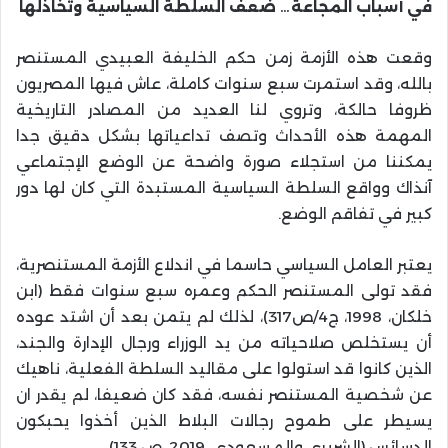
في أسباب المجاعة… ضعف
السلطة السياسية وتخاذلها
وقعت هذه الأزمة زمن حكم الخليفة العبيدي المستنصر
بالله، وقد استمرت سبع سنوات كاملة، عاش فيها المصريون
ظروفا حالكة، وتروي لنا العديد من المصادر التاريخية
المهمة هذه الأحداث وتصف تداعياتها بشكل دقيق جدا
يمكننا من استجلاء صورة واضحة عن الوضع الإجتماعي
آنذاك وواقع السلطة السياسية المستبدة التي كان لها دور
كبير في تفاقم الوضع.
يعتبر العامل السياسي حاسما في اندلاع الأزمة المستنصرية،
فقد تولى المستنصر الحكم وعمره سبع سنوات فقط (ابن
خلكان، 1998، ج4/ص317)، لذلك لم يتمن بعد أن اشتد عوده
أن يستخلص صلاحياته من يد الوزراء ورجال الإدارة والجند،
الذين كانوا قد استولوا على مقاليد السلطة الفعلية، ناهيك
عن شخصية المستنصر نفسه، فقد كان ضعيفا، لم يقدر ان
يسيطر على طموح رجالات البلاط الذين أخذوا يحبكون
الدسائس.(الشريري والمسعودي، 2019، ص 133)