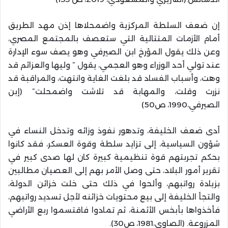
إن ضعف السلطة المركزية واضمحلاها إذن مهد الطريق
أمام الأزمات المتتالية التي ستعصف بالمجتمع المصري،
وعن ذلك يقول المؤرخ ابن الصيرفي وهو يصف سوء الإدارة
عند تولي أحد الوزراء وهو العجمي، يقول ” وليها والعزائم قد
وهت، وأسباب الفساد قد بلغت الغاية وانتهت، والمراقبة قد
نزرت وقلت، والمهابة قد تلاشت واضمحلت” (إبن
الصيرفي،1990، ص50)
أدى ضعف الخليفة، وتدهور نفوذ وزائه وتدخل النساء في
شؤون السياسية، إلى تزايد سلطة وقوة العسكر، فقد كانوا
بحكم تجربتهم قوة تنظيمية كبيرة كان لها صدى كبير في
تقرير أمور البلاد، حتى وصل الأمر بهم إلى العصيان مطالبين
بزيادة رواتبهم، وألحوا في ذلك حتى خلت خزائن الدولة،
والتجأ الخليفة إلى بيع محتويات خزائنه لأجل تسديد رواتبهم،
فأخذواها بأبخس الأثمنة، ثم تمادوا فاقتسموا ربع الأراضي
المزروعة. (الصاوي،1981، ص30).