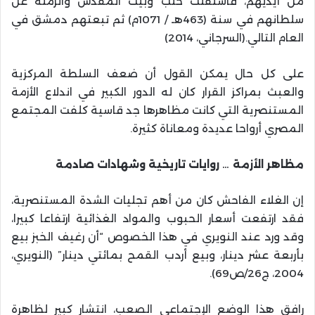
من أيديهم، فاستقلت حلب وبيت المقدس والرملة عن
سلطانهم في سنة (463هـ / 1071م) ثم تبعتهم دمشق في
العام التالي.(السرجاني، 2014)
على كل حال يمكن القول أن ضعف السلطة المركزية
والعبث بمراكز القرار كان له الدور الكبير في اندلاع الأزمة
المستنصرية التي كانت مظاهرها جد قاسية كلفت المجتمع
المصري أرواحا عديدة ومعاناة كثيرة.
مظاهر الأزمة … روايات تاريخية وشهادات صادمة
إن الغلاء الفاحش كان من أهم تجليات الشدة المستنصرية،
فقد ارتفعت أسعار الحبوب والمواد الغذائية ارتفاعا كبيرا،
وقد ورد عند النويري في هذا الخصوص “أن رغيف الخبز بيع
بأربعة عشر دينار، وبيع أردب القمح بمائتي دينار” (النويري،
2004، ج26/ص69).
رافق هذا الوضع الإجتماعي الصعب، انتشار كبير لظاهرة