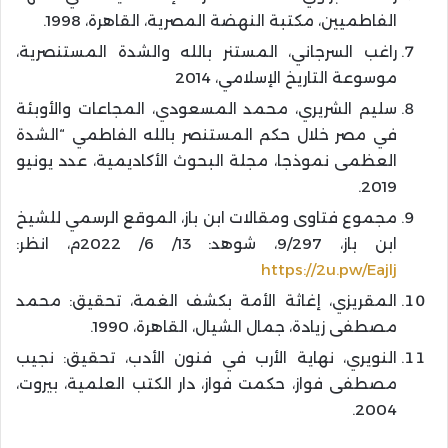
الفاطميين، مكتبة النهضة المصرية، القاهرة، 1998.
راغب السرجاني، المستنر بالله والشدة المستنصرية،
موسوعة التاريخ الإسلامي، 2014
سليم الشريري، محمد المسعودي، المجاعات والأوبئة
في مصر خلال حكم المستنصر بالله الفاطمي “الشدة
العظمى نموذجا، مجلة البحوث الأكاديمية، عدد يونيو
2019.
مجموع فتاوى ومقالات ابن باز، الموقع الرسمي للشيخ
ابن باز، 9/297، شوهد: 13/ 6/ 2022م، انظر:
https://2u.pw/Eajlj
المقريزي، إغاثة الأمة بكشف الغمة، تحقيق: محمد
مصطفى زيادة، جمال الشيال، القاهرة، 1990.
النويري، نهاية الأرب في فنون الأدب، تحقيق: نجيب
مصطفى فواز، حكمت فواز، دار الكتب العلمية، بيروت،
2004.