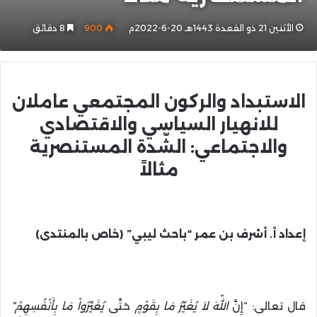
الأثنين 21 ذو القعدة 1443هـ 20-6-2022م
900
8 دقائق
الاستبداد والركون المجتمعي عاملان
للانهيار السياسي والاقتصادي
والاجتماعي: الشّدة المستنصرية
مثالاً
إعداد أ. أشرف بن عمر “باحث ليبي” (خاص بالمنتدى)
قال تعالى: “إِنَّ
اللّهَ لاَ يُغَيِّرُ مَا بِقَوْمٍ
حَتَّى
يُغَيِّرُواْ مَا بِأَنْفُسِهِمْ”