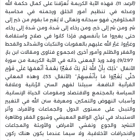
(الرعد
: 11)، فهذه الآية الكريمة تُعرّفنا على كمال حكمة الله
وعدله في تنظيم أمور الخلق ورحمته في محاسبة
المخلوقين، فهو سبحانه وتعالى لا يُغير ما بقوم من خير إلى
شر، ومن شر إلى خير، ومن رخاء إلى شدة، ومن شدة إلى رخاء،
حتى يغيروا ما بأنفسهم، فإذا كانوا في صلاح واستقامة
وغيَّروا، غيَّر الله عليهم بالعقوبات والنكبات والشدائد والقحط
والفقر والظلم وأمور أخرى (مجموع فتاوى ومقالات ابن باز،
9/297)، وقد وردَ المعنى ذاته في الآية الكريمة من سورة
الأنفال: “ذَلِكَ بِأَنَّ اللَّهَ لَمْ يَكُ مُغَيِّرًا نِعْمَةً أَنْعَمَهَا عَلَى قَوْمٍ
حَتَّى يُغَيِّرُوا مَا بِأَنْفُسِهِمْ” (الأنفال: 53)، وهذه المعاني
القرآنية النافعة، سبيلنا لفهم السنن الرَّبانية وعلاقة
السياسة بالمجتمع والاقتصاد ومقومات الحياة الإنسانية،
وأسباب النهوض والتمكين، ومعرفة سنن الله في التغيير
والتبدل على مستوى الدول والجماعات والأفراد، وأثر
الاستبداد في تردّي الواقع المعيشي وشيوع الفقر وظاهرة
التشرد والجوع وتفشي الأمراض والأوبئة والمجاعات
والانحرافات الأخلاقية، ولا سيما عندما يكون هناك ركون