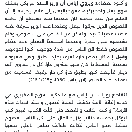
وأكلوه بعظامه.
ويروي إياس أن وزير البلاد
لم يكن يمتلك
سوى بغل واحد يركبه، فعهد بالبغل إلى غلام ليحرسه، إلا أن
الغلام من شدة جوعه كان ضعيفًا فلم يستطع أن يواجه
اللصوص الذين سرقوا البغل، وعندما علم الوزير بسرقة بغله
غضب غضبا شديدا، وتمكن من القبض على اللصوص، وقام
بشنقهم على شجرة، وعندما استيقظ الصباح وجد عظام
اللصوص فقط؛ لأن الناس من شدة جوعهم أكلوا لحومهم.
وقيل
: إنه كان بمصر حارة تعرف بحارة الطبق، وهي معروفة
بمدينة الفسطاط، كان فيها عشرون دارا، كل دار تساوي ألف
دينار، فأبيعت كلها بطبق خبز، كل دار برغيف، فسميت من
يومئذ بحارة الطبق. (ابن إياس، 1960، ج1/215-216)
تتقاطع روايات ابن إياس مع ما ذكره المؤرخ المقريزي في
كتابه إغاثة الأمة بكشف الغمة فيقول واصفا أحداث هذه
الأزمة:” وأكلت الكلاب والقطط حتى قلّت الكلاب، فبيع كلب
ليؤكل بخمسة دنانير، وتزايد الحال حتى أكل الناس بعضهم
بعضا، وتحرز الناس فكانت طوائف تجلس بأعلى بيوتها