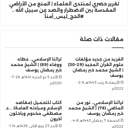
تقرير حصري لمنتدى العلماء | المنع من الأراضي
المقدسة بين الاضطرار والصد عن سبيل الله ..
#الحج_ليس_آمناً
مقالات ذات صلة
الفريد من جديد مؤلفات
تراثنا الإسلامي.. عطاء
علوم القرآن المجيد (29-30)
ووفاء (89) | الشيخ محمد
| الشيخ محمد خير رمضان
خير رمضان يوسف
يوسف
الأحد 5 ذو الحجة 1441هـ 26-7-
الأربعاء 8 رجب 1443هـ 9-2-
2020م
2022م
تراثنا الإسلامي.. نور من
كتاب للتحميل (مقاصد
الماضي (78) | الشيخ محمد
الإسلام ومبادئه العامة) .. د.
خير رمضان يوسف
مصطفى مخدوم وباحثون
آخرون
الجمعة 7 رمضان 1443هـ 8-4-
الأحد 27 ربيع الثاني 1439هـ 14-1-
2022م