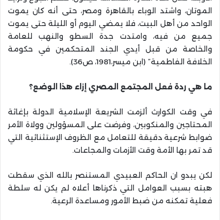
الموتان، واشتد الوباء بالقاهرة ومصر، حتى أنه كان يموت
الواحد من أهل البيت، فلا يمضي اليوم أو الليلة حتى يموت
جميع من فيه، وامتدت جدة السطو والنهب للعامة
والخاصة من قبل أيدي الجند المتحكمين في حكومة
الخلافة الفاطمية” (ابن ميسر،1981، ص36).
ما هي ردة فعل المجتمع المصري إزاء هذا الوضع؟
في وقت الكوارث ألزمت الشريعة الإسلامية الدولة بإغاثة
المحتاجين والمنكوبين، وفرضت على المسؤولين وولاة الأمر
ضوابط شرعية دقيقة للتعامل مع الظروف الإستثنائية التي
قد تمر بها الأمة وقت الأزمات والمجاعات.
لكن يبدو ان الحاكم العبيدي المستنصر بالله الذي سقطت
هبته بسبب العوامل التي ذكرناها أعلاه لم يكن له سلطة
فعلية تمكنه من ضبط الأمور ومساعدة الرعية.