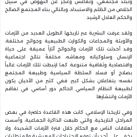
وتبلد مجتمعي، وتقاعس وعجز عن النهوض في سبيل
الخلاص من الظلم والاستبداد، وبالتالي بناء المجتمع الصالح
والحكم العادل الرشيد.
ولقد عرفت البشرية عبر تاريخها الطويل العديد من الأزمات
والأوبئة والمجاعات والكوارث الطبيعية وجوائح مختلفة،
وقد أحدثت تلك الأزمات والجوائح آثاراً عميقة على حياة
الإنسان وسلوكياته ومعاشه، مخلفةً نتائج اجتماعية
واقتصادية وثقافية متنوعة. كما ارتبطت تلك الأزمات غالباً
بصلاح أو فساد السلطة السياسية وطبيعة المجتمع
نفسه؛ يتفاعلان بشكل كبير، ففي كثير من الأحيان يكون
لطبيعة النظام السياسي الحاكم دور أساسي في تفاقم
الأزمات وانتشارها.
وفي تاريخنا الإسلامي، كانت هذه القاعدة حاضرة في بعض
المراحل التاريخية، والتي طبعت الذاكرة الجماعية، وأسست
لعلاقات الناس مع الحكام خلال فترة الأزمات الشديدة. ولا
يخفى على أحد بأن توفير الاحتياجات المعيشية والمتطلبات