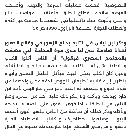
اللصوصية، فعمت عمليات السرقة والنهب، وأصبحت
الفرصة سانحة لقطاع الطرق، فأُغلقت المواصلات بالبر
والنيل، وخُربت أحياء بأكملها في الفسطاط وحرقت دور كثيرة
وتعطلت التجارة الصناعة (البراوي، 1998، ص96).
وذكر ابن إياس في كتابه بدائع الزهور في وقائع الدهور
أحداثا صادمة تبين لنا مدى قوة المجاعة التي عصفت
بالمجتمع المصري فيقول”
: أن الناس أكلوا الكلاب
والقطط، وكان ثمن الكلب الواحد خمسة دنانير والقط ثلاثة،
وقيل كان الكلب يدخل البيت فيأكل الطفل الصغير وأبواه
ينظران إليه فلا يستطيعان النهوض لدفعه عن ولدهما من
شدة الجوع والضعف، ثم اشتد الأمر حتى صار الرجل يأخذ ابن
جاره ويذبحه ويأكله ولا ينكر ذلك عليه أحد من الناس، وصار
الناس في الطرقات إذا قوى القوى على الضعيف يذبحه
ويأكله.وذكر كذلك أن طائفة من الناس جلسوا فوق أسقف
البيوت وصنعوا الخطاطيف والكلاليب لاصطياد المارة
بالشوارع من فوق الأسطح، فإذا صار عندهم ذبحوه في الحال