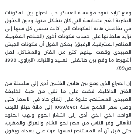
ومع تزايد نفوذ مؤسسة العسكر، دب الصراع بين المكونات
البشرية الغير متجانسة التي كان يتشكل منها، ودون الدخول
في تفاصيل هاته المكونات التي كانت تسعى كل منها إلى
تزايد سلطاتها على حساب مكونات أخرى (العناصر المغربية،
العناصر المشرقية، الرقيق)، يمكن القول أن مكونات الجيش
العبيدي وقعت بينهم كثير من الفتن والمشاكل، لعل
أشهرها ما وقع بين طائفتي العبيد والأتراك. (البراوي، 1998،
ص89).
إن الصراع الذي وقع بين هاتين الفئتين أدى إلى سلسلة من
الفتن الداخلية، قضت على ما تقى من هبة الخليفة
العبيدي المستنصر، علاوة على ارتفاع حاد في الأسعار حتى
وصل سعر القمح سنة 461ه/1069 إلى مائة دينار للأردب
الواحد، الذي الذي أدى إلى انتشار الجوع ونهب الجنود
للأهالي وفر الناس من مصر نحو الشام والعراق والمغرب،
حتى قيل أن أم المستنصر نفسها فرت على بغداد، ويقول