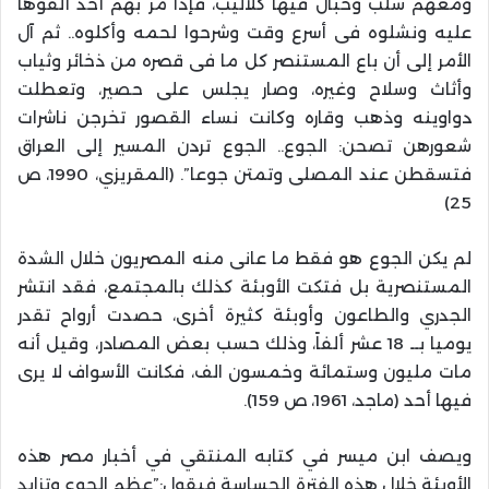
ومعهم سلب وحبال فيها كلاليب، فإذا مر بهم أحد ألقوها
عليه ونشلوه فى أسرع وقت وشرحوا لحمه وأكلوه.. ثم آل
الأمر إلى أن باع المستنصر كل ما فى قصره من ذخائر وثياب
وأثاث وسلاح وغيره، وصار يجلس على حصير، وتعطلت
دواوينه وذهب وقاره وكانت نساء القصور تخرجن ناشرات
شعورهن تصحن: الجوع.. الجوع تردن المسير إلى العراق
فتسقطن عند المصلى وتمتن جوعا”. (المقريزي، 1990، ص
25)
لم يكن الجوع هو فقط ما عانى منه المصريون خلال الشدة
المستنصرية بل فتكت الأوبئة كذلك بالمجتمع، فقد انتشر
الجدري والطاعون وأوبئة كثيرة أخرى، حصدت أرواح تقدر
يوميا بــ 18 عشر ألفاً، وذلك حسب بعض المصادر، وقيل أنه
مات مليون وستمائة وخمسون الف، فكانت الأسواف لا يرى
فيها أحد (ماجد، 1961، ص 159).
ويصف ابن ميسر في كتابه المنتقي في أخبار مصر هذه
الأوبئة خلال هذه الفترة الحساسة فيقول:”عظم الجوع وتزايد