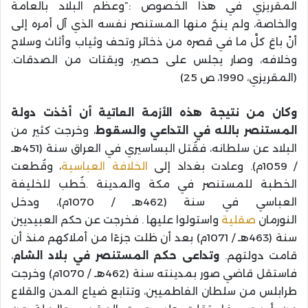
المقريزي في هذا الخصوص :”وعظم البلاد بالعامة
والخاصة، ولم ينجُ منها المستنصر نفسه الذي آل أمره إلى
أنْ باعَ كلَّ ما في قصره من ذخائر وتحف وثياب وأثاث وسلاح
وخلافه، وصار يجلس على حصير، ويقتات من الصدقات.
(المقريزي، 1990، ص 25)
وكان من نتيجة هذه الأزمة العاتية أن أخذت دولة
المستنصر بالله في التداعي والسقوط
، وخرجت كثير من
البلاد عن سلطانه، فقُتل البساسيري في العراق سنة (451هـ
/ 1059م). وعادت بغداد إلى
الخلافة العباسية
، وقُطعت
الخطبة للمستنصر في مكة والمدينة .خُطب للخليفة
العباسي في سنة (462هـ / 1070م)، ودخل
النورمان
صقلية
واستولوا عليها . فخرجت عن حكم العبيديين
سنة (463هـ / 1071م) بعد أن ظلت جزءًا من أملاكهم منذ أن
قامت دولتهم.
وتداعى حكم المستنصر في بلاد الشام
،
فاستقل قاضي صور بمدينته سنة (462هـ / 1070م) وخرجت
طرابلس من سلطان الفاطميين، وتتابع ضياع المدن والقلاع