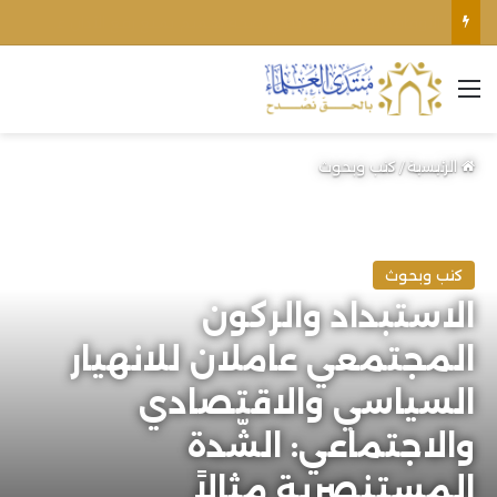
الأوقاف الفلسطينية تنفي صحة تعميم يمنع رفع الأذان عبر السماعات الخارجية للمساجد القريبة من المستوطنات
القائمة
الرئيسية
/
كتب وبحوث
كتب وبحوث
الاستبداد والركون
المجتمعي عاملان للانهيار
السياسي والاقتصادي
والاجتماعي: الشّدة
المستنصرية مثالاً