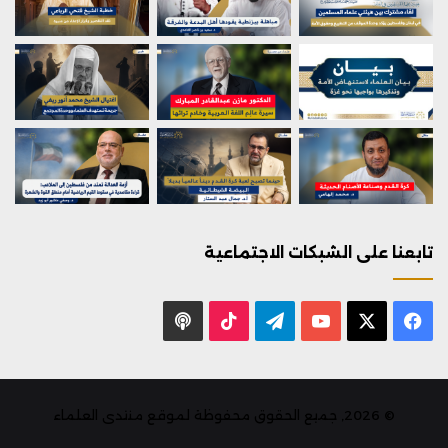
تابعنا على الشبكات الاجتماعية
X
فيسبوك
يوتيوب
تيلقرام
‫TikTok
بودكاست
© 2026, جميع الحقوق محفوظة لموقع منتدى العلماء