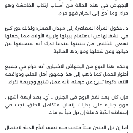
الإجهاض في هذه الحالة من أسباب ارتكاب الفاحشة وهو
حرام، وما أدى إلى الحرام فهو حرام.
د ـ دخول المرأة المعاصرة إلى ميدان العمل؛ ولذلك دور كبير
في انشغالها عن الاهتمام ببيتها وتربية الأولاد، مما يجعلها
تسعى للخلاص من جنينها عندما تدرك أنه سيعيقها عن
حياتها وعن شغلها ومواردها المالية.
وحكم هذا النوع من الإجهاض الاختياري أنه حرام في جميع
أطوار الحمل كما ذهب إلى هذا جمهور أهل العلم، ودوافعه
الآنف ذكرها تنبئ عن حرمته، لأنه عمل شنيع وجريمة نكراء.
فإن كان بعد نفخ الروح في الجنين ـ أي: بعد أربعة أشهر ـ
فهو جناية على بدايات إنسان متكامل الخلق، تجب في
إسقاطه الدِّيَة كاملة إن نزل حياً ثم مات،
أما إن نزل الجنين ميتاً فتجب فيه نصف عُشْر الدية؛ لاحتمال