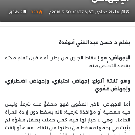
الأربعاء 21 جمادى الآخرة 1437هـ 30-3-2016م
928
2 دقائق
بقلم د. حسن عبد الغني أبوغدة
الإجهاض:
هو إسقاط الجنين من بطن أمه قبل تمام مدته
بقصد التخلُّص منه.
وهو ثلاثة أنواع: إجهاض اختياري، وإجهاض اضطراري،
وإجهاض عَفْوي
.
أما الاجهاض الأخير العَفْوي فهو معفوٌّ عنه شرعاً، وليس
فيه معصية أو مؤاخذة شرعية؛ لأنه يسقط دون إرادة المرأة
الحامل، وهي لا خيار لها فيه، كمن حملت بطفل مشوَّه لم
يثبت في رحمها فسقط من بطنها من تلقاء نفسه، أو زلَقت