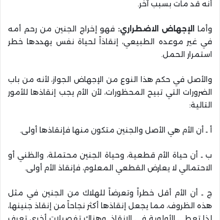
أنه قد مات بسبب آخر.
وأما
الإجهاض الاضطراري:
فهو إخراج الجنين من رحم أمه
في غير موعده الطبيعي، إنقاذاً لحياة نفس يهددها خطر
استمرار الحمل.
والأصل في حكم هذا النوع من الإجهاض الجواز، لأنه من باب
الضرورات التي تبيح المحظورات، لأن الأم يجب إنقاذها للأمور
التالية:
أ ـ أن الأم هي الأصل والجنين متكون منها فإنقاذها أولى.
ب ـ أن حياة الأم قطعية، وحياة الجنين محتملة، والظني أو
الاحتمالي لا يعارض القطعي المعلوم، فإنقاذ الأم أولى.
ج ـ أن الأم أقل خطراً وتعرضاً للهلاك من الجنين في مثل
هذه الظروف، مما يجعل إنقاذها أكثر نجاحاً من إنقاذ جنينها،
لذا تعطى الأولوية في الإنقاذ. وهناك تفصيلات أخرى تعرف