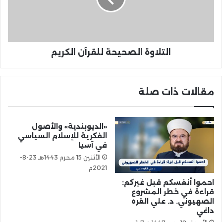
التلاوة الصحيحة للقرآن الكريم
مقالات ذات صلة
«الديوبندية» والأصول
الفكرية للإسلام السياسي
في آسيا
الأثنين 15 محرم 1443هـ 23-8-
2021م
احموا أنفسكم قبل غيركم:
قراءة في خطر المشروع
الصهيوني. د. علي القره
داغي