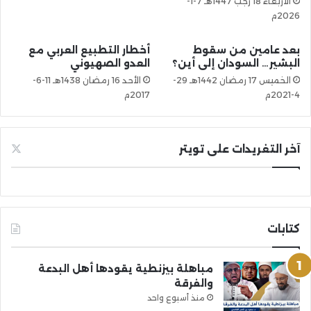
الأربعاء 18 رجب 1447هـ 7-1-
2026م
بعد عامين من سقوط
أخطار التطبيع العربي مع
البشير… السودان إلى أين؟
العدو الصهيوني
الخميس 17 رمضان 1442هـ 29-
الأحد 16 رمضان 1438هـ 11-6-
4-2021م
2017م
آخر التغريدات على تويتر
كتابات
مباهلة بيزنطية يقودها أهل البدعة
والفرقة
منذ أسبوع واحد