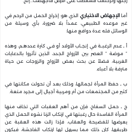
رجلُها وتزحلقت فسقطت على الأرض فأجهضت…إلخ.
أما
الإجهاض الاختياري
الذي هو: إخراج الحمل من الرحم في
غير موعده الطبيعي، عمداً بلا ضرورة، بأي وسيلة من
الوسائل فله عدة دوافع منها:
أ ـ عدم الرغبـة في إنجـاب الأولاد أو فـي كثرة عددهـم، وهذه
” موضة ” العصر بين الأزواج الجدد، الذين تأثروا بالدعايات
الغربية، فضلاً عن بحث بعض الأزواج والزوجات عن حياة
مترفة بلا أعباء.
ب ـ حفظ المرأة لجمالها، وذلك بعد أن تحولت مكانتها في
كثير من المجتمعات من أم ومربية أجيال إلى مجرد متعة.
ج ـ حمل السفاح، فإن من أهم العقبات التي تخاف منها
المرأة الفاسدة حال رغبتها في ارتكاب الزنا نشوءَ الحمل الذي
يعرضها للفضيحة والعقاب، فإذا زالت هذه العقبة عن
طريقها، كان ذلك مما يسهل لها ارتكاب الفاحشة، فيكون