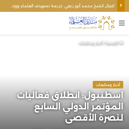
اغتيال الشيخ محمد أنور ريغي: جريمة تستهدف العلماء ووحدة المجتمع
القائمة
الرئيسية
/
أخبار ومتابعات
أخبار ومتابعات
اسطنبول: انطلاق فعاليات
المؤتمر الدولي السابع
لنصرة الأقصى