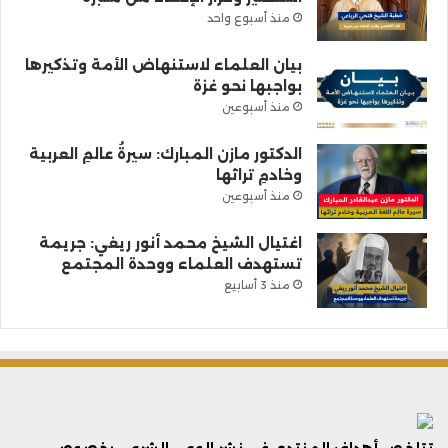
منذ أسبوع واحد
بيان العلماء لاستنهاض الأمة وتذكيرها
بواجبها نحو غزة
منذ أسبوعين
الدكتور مازن المبارك: سيرةُ عالمِ العربية
وخادمِ تراثها
منذ أسبوعين
اغتيال الشيخ محمد أنور ريغي: جريمة
تستهدف العلماء ووحدة المجتمع
منذ 3 أسابيع
تتلخص أهداف المنتدى فى نشر الوعي الشرعي بخصوص