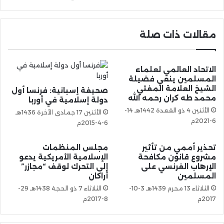
مقالات ذات صلة
الاتحاد العالمي لعلماء
المسلمين ينعي فضيلة
الشيخ العلامة المفتي
صحيفة إسبانية: فرنسا أول
محمد طه كران رحمه الله
دولة إسلامية في أوربا
الأثنين 4 ذو القعدة 1442هـ 14-
الأثنين 17 جمادى الآخرة 1436هـ
6-2021م
6-4-2015م
تحذير أممي من تأثير
مجلس المنظمات
مشروع قانون مكافحة
الإسلامية الأمريكية يدعو
الإرهاب الفرنسي على
إلى التحرك لوقف “مجازر”
المسلمين
أراكان
الثلاثاء 13 محرم 1439هـ 3-10-
الثلاثاء 7 ذو الحجة 1438هـ 29-
2017م
8-2017م