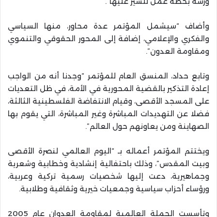
ورشة بخطة عمل للسير عليها”.
وأضاف “سيشمل المؤتمر عدة محاور، منها السياسي
والفكري والإعلامي، إضافة إلى المحور الحقوقي والتنموي
ومقاومة العدون”.
وتابع حداد، المنسق العام للمؤتمر “وجدنا أنه من الواجب
إعادة التذكير بالقضية المحورية في الأمة، في ظل التعديات
على المسجد الأقصى، وقيام الانتفاضة الفلسطينية الثالثة،
فضلا عن التهديدات المباشرة وغير المباشرة، التي يقوم بها
الصهاينة ومن يعاونهم حول العالم”.
ويختتم المؤتمر أعماله بـ “اليوم العالمي لنصرة الأقصى
وبيت المقدس”، وذلك باحتفالية إنشادية وخطابية وشعرية
وجماهيرية، دعت إليها شخصيات رسمية تركية وعربية،
ورؤساء أحزاب سياسية وجمعيات خيرية وثقافية وطلابية.
وتأسست الحملة العالمية لمقاومة العدوان عام 2005