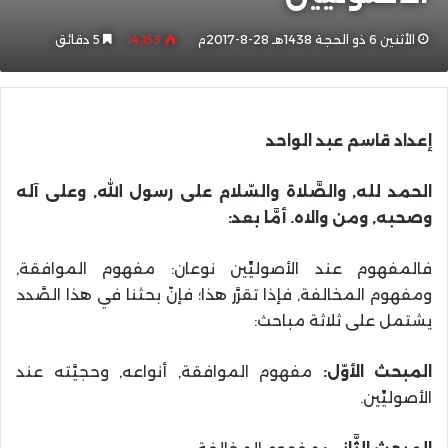
الأثنين 6 ذو الحجة 1438هـ 28-8-2017م
14٬153
5 دقائق
إعداد قاسم عبد الواحد
الحمد لله, والصَّلاة والسّلام على رسول الله, وعلى آله
وصحبه, ومن والاه. أمَّا بعد:
فالمفهوم عند الأصوليِّين نوعان: مفهوم الموافقة,
ومفهوم المخالفة, فإذا تقرَّر هذا؛ فإنّ بحثنا في هذا الصَّدد
يشتمل على ثلاثة مباحث:
المبحث الأوّل:
مفهوم الموافقة, أنواعه, وحجيَّته عند
الأصوليِّين.