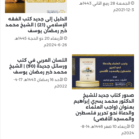
الجمعة 28 ربيع الثاني 1443هـ
3-12-2021م
الدليل إلى جديد كتب الفقه
الإسلامي (21) | الشيخ محمد
خير رمضان يوسف
الأربعاء 20 ذو الحجة 1445هـ
26-6-2024م
اللسان العربي في كتب
ورسائل جديدة (90) | الشيخ
محمد خير رمضان يوسف
الأحد 16 رمضان 1443هـ 17-4-
2022م
صدور كتاب جديد للشيخ
الدكتور محمد يسري إبراهيم
بعنوان (واجب العلماء
والدعاة نحو تحرير فلسطين
والمسجد الأقصى)
الأربعاء 10 صفر 1446هـ 14-8-
2024م