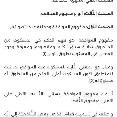
المبحث الثَّاني:
مفهوم المخالفة.
المبحث الثَّالث:
أنواع مفهوم المخالفة.
المبحث الأوّل:
مفهوم الموافقة وحجيَّته عند الأصوليِّين.
مفهوم الموافقة: هو فهم الحكم في المسكوت من
المنطوق بدلالة سياق الكلام ومقصوده، ومعرفة وجود
المعنى في المسكوت بطريق الأولى[1].
وقيل: هو المعنى الثَّابت للمسكوت عنه, الموافق لما ثبت
للمنطوق, لكون المسكوت أولى بالحكم من المنطوق, أو
مساويًا له[2].
أسماء مفهوم الموافقة: يسمّى بالتَّنبيه بالأدنى على
الأعلى, وبفحوى اللَّفظ.
واختلف في تسميته قياسًا: فذهب بعض الشَّافعيَّة إلى أنَّه