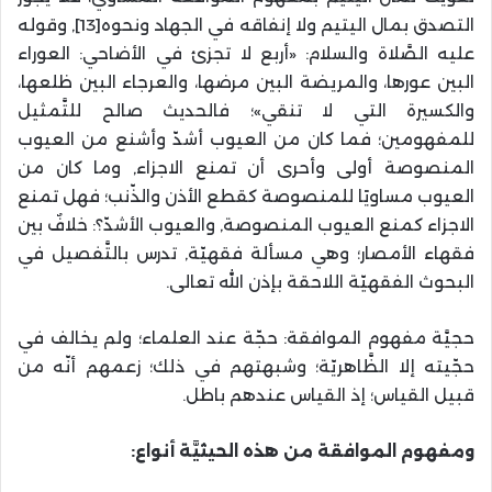
التصدق بمال اليتيم ولا إنفاقه في الجهاد ونحوه[13], وقوله
عليه الصَّلاة والسلام: «أربع لا تجزئ في الأضاحي: العوراء
البين عورها، والمريضة البين مرضها، والعرجاء البين ظلعها،
والكسيرة التي لا تنقي»؛ فالحديث صالح للتَّمثيل
للمفهومين؛ فما كان من العيوب أشدّ وأشنع من العيوب
المنصوصة أولى وأحرى أن تمنع الاجزاء, وما كان من
العيوب مساويًا للمنصوصة كقطع الأذن والذّنب؛ فهل تمنع
الاجزاء كمنع العيوب المنصوصة, والعيوب الأشدّ؟: خلافٌ بين
فقهاء الأمصار؛ وهي مسألة فقهيّة, تدرس بالتَّفصيل في
البحوث الفقهيّة اللاحقة بإذن الله تعالى.
حجيَّة مفهوم الموافقة: حجّة عند العلماء؛ ولم يخالف في
حجّيته إلا الظَّاهريّة؛ وشبهتهم في ذلك؛ زعمهم أنّه من
قبيل القياس؛ إذ القياس عندهم باطل.
ومفهوم الموافقة من هذه الحيثيَّة أنواع: