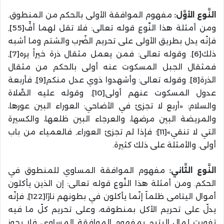
النَّوع الأوَّل:
مفهوم الموافقة الأولى بالحكم من المنطوق.
ومن أمثلة هذا النَّوع قوله تعالى: فلا تقل لهما أفٍّ[55],
فإنّه يدل بطريق الأولى على تحريم الضّرب والشتم وما أشبه
ذلك[6]. وقوله تعالى: فمن يعمل مثقال ذرة خيراً يره[7],
فمثقال الجبل المسكوت عنه أولى بالحكم من مثقال
الذرة[8]. وقوله تعالى: وأشهدوا ذوي عدل منكم[9], فأربعة
عدول المسكوت عنهم أولى[10]. وقوله عليه الصَّلاة
والسلام: «أربع لا تجزئ في الأضاحي: العوراء البين عورها،
والمريضة البين مرضها، والعرجاء البين ظلعها، والكسيرة
التي لا تنقي»[11]؛ فإذا لم تجزئ العوراء, فالعمياء من باب
أولى. والأمثلة على ذلك كثيرة.
النَّوع الثَّاني:
مفهوم الموافقة المساوي للمنطوق في
الحكم. ومن أمثلة هذا النَّوع قوله تعالى: إن الذين يأكلون
أموال اليتامى ظلماً إنّما يأكلون في بطونهم نارًا[122], فإنّه
يدلّ على تحريم الأكل بمنطوقه، وعلى تحريم كلّ ما فيه
تفويت لمال اليتيم بمفهوم الموافقة المساوي، فلا يجوز