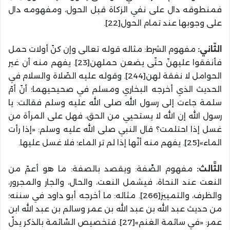
فمنطوقه دال على نفي الزكاة قبل الحول، ومفهومه دال
على وجوبها عند تمام الحول[22].
الثّاني:
مفهوم الشرط: مثاله قوله تعالى وإن كنّ أولات حمل
فأنفقوا عليهنّ حتّى يضعن حملهن[23]. يفهم منه أن غير
الحوامل لا نفقة لهن[244]. وقوله عليه الصّلاة والسلام في
الحديث الذي أخرجه البخاري ومسلم في صحيحيهما؛ أنّ أمّ
سلمة جاءت إلى رسول الله صلى الله عليه وسلم فقالت: يا
رسول الله إن الله لا يستحيي من الحق، فهل على المرأة من
غسل إذا احتلمت؟ قال النبي صلى الله عليه وسلم: «إذا رأت
الماء»[25]. يفهم منه أنّها إذا لم تر الماء؛ فلا غسل عليها.
الثَّالث:
مفهوم الصِّفة: ويقصد بالصفة: ما هو أعمّ من
النعت عند النحاة، فيشمل النعت، والحال، والجار والمجرور،
والظرف، والتمييز[266]. مثاله: ما أخرجه أبو داود في سننه؛
من حديث عبد الله بن عبد الله بن عمر وسالم بن عبد الله ابن
عمر: «في سائمة الغنم»[27]. فتخصيص السَّائمة بالذكر يدلّ