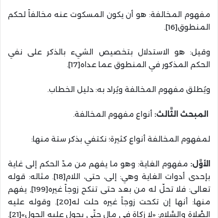
مفهوم المخالفة: هو أن يكون المسكوت عنه مخالفاً لحكم
المنطوق[16].
وقيل: هو الاستدلال بتخصيص الشيء بالذكر على نفي
الحكم المذكور في المنطوق عما عداه[17].
ويُطلق مفهوم المخالفة ويُراد به: دليل الخطاب.
المبحث الثَّالث:
أنواع مفهوم المخالفة.
لمفهوم المخالفة أنواع كثيرة؛ نكتفي بذكر ستة منها:
الأوَّل:
مفهوم الغاية: وهو ما يفهم من مدّ الحكم إلى غاية
بإحدى أدوات الغاية وهي: إلى، حتى، اللام[18]. مثاله: قوله
تعالى: فلا تحلّ له من بعد حتى تنكح زوجاً غيره[199], يفهم
منها: أنها إن تكحت زوجاً غيره حلت له[20]. وقوله عليه
الصَّلاة والسَّلام: «لا زكاة في مال حتّى يحول عليه الحول»[21].