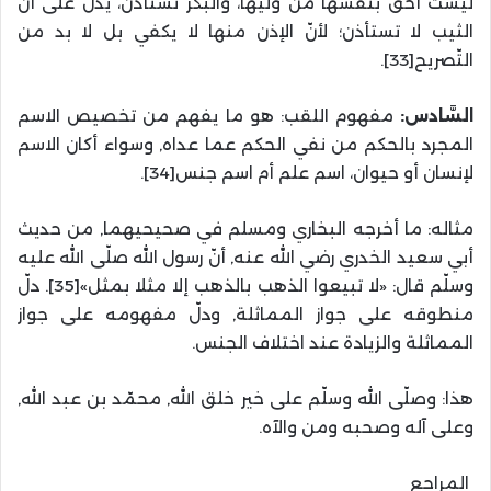
ليست أحق بنفسها من وليها، والبكر تستأذن، يدل على أن
الثيب لا تستأذن؛ لأنّ الإذن منها لا يكفي بل لا بد من
التّصريح[33].
السَّادس:
مفهوم اللقب: هو ما يفهم من تخصيص الاسم
المجرد بالحكم من نفي الحكم عما عداه, وسواء أكان الاسم
لإنسان أو حيوان، اسم علم أم اسم جنس[34].
مثاله: ما أخرجه البخاري ومسلم في صحيحيهما, من حديث
أبي سعيد الخدري رضي الله عنه, أنّ رسول الله صلّى الله عليه
وسلّم قال: «لا تبيعوا الذهب بالذهب إلا مثلا بمثل»[35]. دلّ
منطوقه على جواز المماثلة, ودلّ مفهومه على جواز
المماثلة والزيادة عند اختلاف الجنس.
هذا: وصلّى الله وسلّم على خير خلق الله, محمّد بن عبد الله,
وعلى آله وصحبه ومن والآه.
المراجع