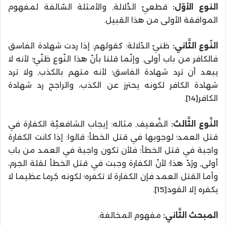
النوع الأوّل:
قطعيّ الدَّلالة, والأمثلة السّالفة لمفهوم
الموافقة الأولى من هذا القبيل.
النّوع الثَّاني:
ظنيّ الدّلالة: كقولهم: إذا ردت شهادة الفاسق
فالكافر من باب أولى. وإنّما قلنا بأنّ هذا النّوع ظنّيّ؛ لأنه لا
يبعد أن ترد شهادة الفاسق؛ لأنه متهم بالكذب, ولا ترد
شهادة الكافر لكونه يحترز عن الكذب، والراجح رد شهادة
الكافر[14].
النَّوع الثَّالث:
الضَّعيف, مثاله: إيجاب الشافعيَّة الكفارة في
قتل العمد؛ لوجوبها في قتل الخطأ؛ قالوا: إذا كانت الكفارة
واجبة في قتل الخطأ؛ فلأن تكون واجبة في العمد من باب
أولى, ورُدّ هذا؛ لأنّ الكفارة وجبت في قتل الخطأ لقلة الجرم،
وأما القتل العمد فإن الكفارة لا تكفره؛ لكونه جُرما عظيما لا
يكفره إلا القود[15].
المبحث الثَّاني:
مفهوم المخالفة.