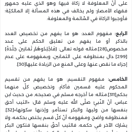
على أنّ المعلوفة لا زكاة فيها؛ وهو الذي عليه جمهور
فقهاء الأمصار؛ ولم يخالف في هذه المسألة إلا المالكيّة؛
فأوجبوا الزكاة في السَّائمة والمعلوفة.
الرابع:
مفهوم العدد: هو ما يفهم من تخصيص العدد
بالذكر. أو ما يفهم من تعليق الحكم على عدد
مخصوص[28].مثاله قوله تعالى: {فَاجْلِدُوهُمْ ثَمَانِينَ جَلْدَةً}
[299] دال بمنطوقه على الثمانين، وبمفهومه على عدم
إجزاء ما نقص عنها، وعلى المنع من الزيادة عليها[30].
الخامس:
مفهوم التقسيم: هو ما يفهم من تقسيم
المحكوم عليه قسمين فأكثر، وتخصيص كلّ منهما
بحكم[311].مثاله: ما أخرجه مسلم في صحيحه, من حديث ابن
عباس، أنّ النّبيّ صلّى الله عليه وسلم قال: «الثيب أحق
بنفسها من وليها، والبكر تستأمر، وإذنها سكوتها»[32].
فمنطوقه واضح، ومفهومه أنّ كلّ قسم يختص بحكمه، ولا
يشارك الآخر في حكمه، فالثيب أحقّ بنفسها فتكون البكر