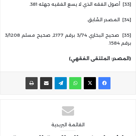
[33] أصول الفقه الذي لا يسع الفقيه جهله 381.
[34] المصدر السَّابق.
[35] صحيح البخاري 3/74 برقم 2177, صحيح مسلم 3/1208
برقم 1584.
(المصدر: الملتقى الفقهي)
واتساب
تيلقرام
مشاركة عبر البريد
طباعة
القائمة البريدية