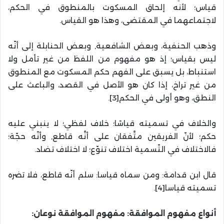
قياس؛ لأنه إلحاق المسكوت بالمنطوق في الحكم،
لاجتماعهما في المقتضى، وهذا هو القياس.
وذهب الحنفية، وبعض الشافعية, وبعض الحنابلة إلى أنّه
ليس بقياس؛ إذ هو مفهوم من اللفظ من غير تأمل ولا
استنباط، بل يسبق على الفهم حكم المسكوت مع المنطوق
من غير تراخ، إذا كان هو الأصل في القصد، والباعث على
النطق، وهو أولى في الحكم[3].
والخلاف في تسميته قياسًا؛ خلاف لفظي؛ لا ينبني عليه
حكم؛ لأنّ الفريقين متَّفقان على أنَّه قاطع, وأنّه حجّة؛
فالاختلاف في التّسمية اختلاف تنوّع؛ لا اختلاف تضاد.
قال ابن قدامة: ومن سماه قياسا: سلم أنّه قاطع، فلا تضره
تسميته قياسا[4].
أنواع مفهوم الموافقة: مفهوم الموافقة نوعان: