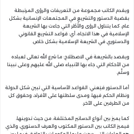
ويقدم الكاتب مجموعة من التعريفات والرؤى المرتبطة
بقضية الدستور والتشريع في المجتمعات الإنسانية بشكل
عام، كما يتناول الرؤى والأُطُر التي جاءت بها الشريعة
الإسلامية في هذا الاتجاه، أي: قواعد التشريع القانوني
والدستوري في الشريعة الإسلامية بشكل خاص.
ويقصد بالشريعة في الاصطلاح: ما شرع الله تعالى لعباده
من الأحكام التي جاء بها الأنبياء صلى الله عليهم وعلى نبينا
وسلَّم.
أما الدستور فيَعني: القواعد الأساسية التي تبين شكل الدولة
ونظام الحكم فيها، ومدى سلطتها على الأفراد، وحقوق كل
من الطرفين على الآخر.
كما يميز بين أنواع الدساتير المختلفة، من حيث تدوينها،
فيميز الكاتب بين الدستور المكتوب والعرف الدستوري، والذي
هو العادات التي درجت عليها الحكومات بالتوافق فيما بين