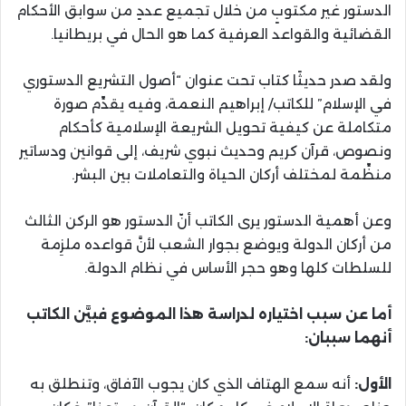
الدستور غير مكتوبٍ من خلال تجميع عددٍ من سوابق الأحكام
القضائية والقواعد العرفية كما هو الحال في بريطانيا.
ولقد صدر حديثًا كتاب تحت عنوان “أصول التشريع الدستوري
في الإسلام” للكاتب/ إبراهيم النعمة، وفيه يقدِّم صورة
متكاملة عن كيفية تحويل الشريعة الإسلامية كأحكام
ونصوص، قرآن كريم وحديث نبوي شريف، إلى قوانين ودساتير
منظِّمة لمختلف أركان الحياة والتعاملات بين البشر.
وعن أهمية الدستور يرى الكاتب أنّ الدستور هو الركن الثالث
من أركان الدولة ويوضع بجوار الشعب لأنَّ قواعده ملزِمة
للسلطات كلها وهو حجر الأساس في نظام الدولة.
أما عن سبب اختياره لدراسة هذا الموضوع فبيَّن الكاتب
أنهما سببان
:
الأول:
أنه سمع الهتاف الذي كان يجوب الآفاق، وتنطلق به