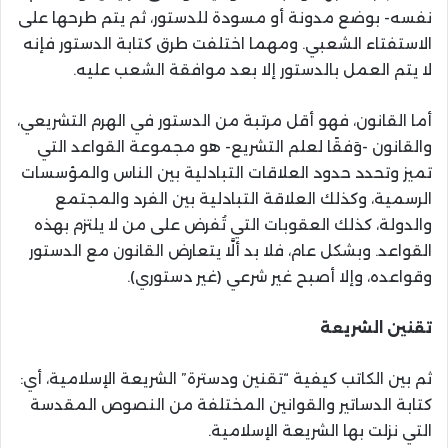
نفسه- بوضع مدونة أو مسودة للدستور، ثم يتم طرحها على
الاستفتاء الشعبي. ومهما اختلفت طرق كتابة الدستور فإنه
لا يتم العمل بالدستور إلا بعد موافقة الشعب عليه.
أما القانون، فهو أقل مرتبة من الدستور في الهرم التشريعي،
والقانون -وَفقًا لعلم التشريع- هو مجموعة القواعد التي
تميز وتحدد حدود العلاقات التبادلية بين الناس والمؤسسات
الرسمية، وكذلك العلاقة التبادلية بين الفرد والمجتمع
والدولة، كذلك العقوبات التي تُفرض على من لا يلتزم بهذه
القواعد. وبشكل عام، فلا بد ألَّا يتعارض القانون مع الدستور
وقواعده، وإلا أصبح غير شرعي (غير دستوري).
تقنين الشريعة
ثم بين الكاتب كيفية “تقنين ودسترة” الشريعة الإسلامية، أي:
كتابة الدساتير والقوانين المختلفة من النصوص المقدسة
التي نزلت بها الشريعة الإسلامية.