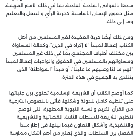
سدها بالقوانين المادية العادية، بما في ذلك الأمور المهمة،
مثل حقوق الإنسان الأساسية، كحرية الرأي والتنقل والتعليم
وما إلى ذلك.
ومن ذلك أيضًا حرية العقيدة لغير المسلمين من أهل
الكتاب، إعمالاً لمبدأ “لا إكراه في الدين”، وكفالة المساواة
بين مختلف أطياف المجتمع، بما في ذلك غير المسلمين،
ومساواتهم بالمسلمين في الحقوق والواجبات إعمالاً لمبدأ
“لهم ما لنا وعليهم ما علينا”، أو مبدأ “المواطنة” الذي
يتنادى به الجميع في هذه الفترة.
كما أوضح الكاتب أن الشريعة الإسلامية تحتوي بين جنباتها
على تنظيم كامل للدولة وشكلها، فأتى بالنصوص الشرعية
من القرآن الكريم والسنة النبوية المطهرة، التي توضح
تنظيم الشريعة للسلطات الثلاث: القضائية والتشريعية
والتنفيذية، وأشكال التعاون فيما بينها، في إطار مبدأ
الفصل بين السلطات، والذي يُعتبر من أهم أشكال ممارسة