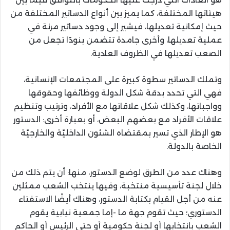
هيئاتها المختلفة، كما يميز بين أنواع الدساتير المختلفة من
حيث إمكانية تعديلها، فيشير إلى وجود دساتير مرنة في
عملية تعديلها، وأخرى جامدة تتضمن بنودًا تجعل من
الصعب تعديلها في الظروف العادية.
وتملك الدساتير سطوة كبيرة على المجتمعات الإنسانية،
فهي التي تحدد بدقة شكل الدولة ووظائفها وحقوقها
وواجباتها، وكذلك شكل علاقاتها مع الأفراد، وترتيب وتنظيم
علاقات الأفراد مع بعضهم البعض، أو بعبارة أخرى: الدستور
هو الإطار الذي تسير بمقتضاه الشئون الداخليَّة والخارجيَّة
الخاصة بالدولة.
وهناك عدد من الطرق لوضع الدستور، منها: أن يتم ذلك من
خلال لجنة تأسيسية منتخبة، وفيها ينتخب الشعب ممثلين
عنه من أجل القيام بكتابة الدستور، وهناك أيضًا الاستفتاء
الدستوري؛ حيث تقوم جهة ما -إما جمعية نيابية يقوم
الشعب بانتخابها أو لجنة حكومية أو حتى الرئيس أو الحاكم