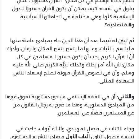
حناجر دعاة الإسلام في كل مكان: “القرآن دستورنا”، فكان
يقول في نفسه: كيف يمكن أن يكون القرآن دستورًا للدول
الإسلامية كلها وهي مختلفة في اتجاهاتها السياسية
والاقتصادية؟.
ثم تبيّن له فيما بعد أن هذا الدين جاء بمبادئ عامة؛ منها
ما يتسم بالثبات، ومنها ما يتغير بتغير المكان والزمان، وأدرك
أنَّ القرآن الكريم يجب أن يكون دستور المسلمين في كل
مكان؛ لأن الله أمر بذلك وكذلك نبيُّه الكريم صلى الله عليه
وسلم، وأن في نصوص القرآن مرونة تصلح لإسعاد الناس
السعادة المثلى.
والثاني:
أن في الفقه الإسلامي مبادئ دستورية تفوق غيرها
من المبادئ الدستورية، وهذا ما صرح به رجال القانون من
غير المسلمين فضلًا عن المسلمين.
وجاء الكتاب في فصلٍ تمهيدي، وثلاثة أبواب، جاءت في
تسعة فصول، تناول
الباب الأول
مصادر التشريع الدستوري