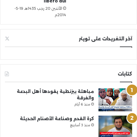
libero dui
الأثنين 20 رجب 1435هـ 19-5-
2014م
آخر التغريدات على تويتر
كتابات
مباهلة بيزنطية يقودها أهل البدعة
والفرقة
منذ 6 أيام
كرة القدم وصناعة الأصنام الحديثة
منذ 3 أسابيع