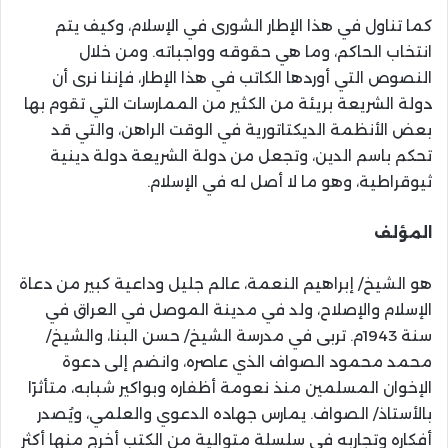
كما تناول في هذا الإطار الشورى في الإسلام، وكيف يتم
انتخاب الحاكم، وما هي حقوقه وواجباته. ومن خلال
النصوص التي أوردها الكاتب في هذا الإطار، فإننا نرى أن
دولة الشريعة بريئة من الكثير من الممارسات التي تقوم بها
بعض الأنظمة الديكتاتورية في الوقت الراهن، والتي قد
تحكم باسم الدين، وتجعل من دولة الشريعة دولة دينية
ثيوقراطية، وهو ما لا أصل له في الإسلام.
المؤلف
هو الشيخ/ إبراهيم النعمة، عالم جليل وداعية كبير من دعاة
الإسلام والإصلاح، ولد في مدينة الموصل في العراق في
سنة 1943م. تربى في مدرسة الشيخ/ حسن البنا، والشيخ/
محمد محمود الصواف الذي عاصره، وانضم إلى دعوة
الإخوان المسلمين منذ نعومة أظفاره وبواكير شبابه، متأثرًا
بالأستاذ/ الصواف. يمارس جهاده الدعوي والعلمي، ويُصدر
أفكاره وتجاربه في سلسلة متوالية من الكتب أخرج منها أكثر