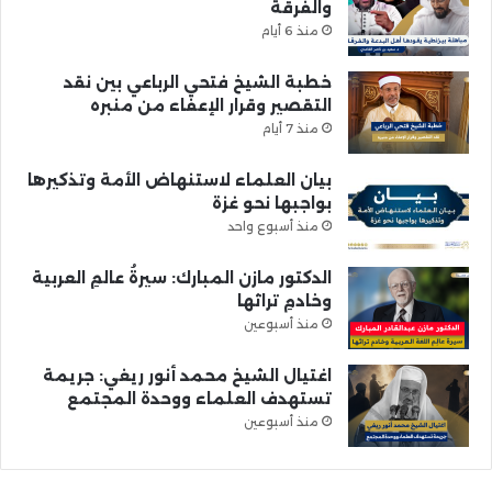
والفرقة
منذ 6 أيام
خطبة الشيخ فتحي الرباعي بين نقد
التقصير وقرار الإعفاء من منبره
منذ 7 أيام
بيان العلماء لاستنهاض الأمة وتذكيرها
بواجبها نحو غزة
منذ أسبوع واحد
الدكتور مازن المبارك: سيرةُ عالمِ العربية
وخادمِ تراثها
منذ أسبوعين
اغتيال الشيخ محمد أنور ريغي: جريمة
تستهدف العلماء ووحدة المجتمع
منذ أسبوعين