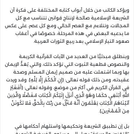
ويؤكد الكاتب من خلال أبواب كتابه المختلفة على فكرة أن
الشريعة الإسلامية صالحة لإنتاج قوانين تتناسب مع كل
المجالات، وتتلاءم مع العصر الحالي ومع كل عصر، على عكس
ما يدعيه البعض في هذه المرحلة، خصوصًا في أعقاب
صعود التيار الإسلامي بعد ربيع الثورات العربية.
وينطلق مبدئيًّا من العديد من الآيات القرآنية الكريمة
والنصوص قطعية الثبوت التي تؤكد ذلك، والتي يُعَدُّ الإيمان
بها وبما اشتملت عليه من صميم إيمان المسلم وصحة
عقيدته، ومن ذلك قوله تعالى: {إِنِ الْحُكْمُ إِلَّا لِلَّهِ}. وقد وردت
في القرآن الكريم في أكثر من موضع، وقوله تعالى: {أَفَغَيْرَ
اللّهِ أَبْتَغِي حَكَمًا وَهُوَ الَّذِي أَنزَلَ إِلَيْكُمُ الْكِتَابَ مُفَصَّلًا وَالَّذِينَ
آتَيْنَاهُمُ الْكِتَابَ يَعْلَمُونَ أَنَّهُ مُنَزَّلٌ من ربِّكَ بِالْحَقِّ فَلاَ تَكُونَنَّ
مِنَ الْمُمْتَرينَ}.
بل إن تطبيق الشريعة وتحكيمها واستلهام أحكامها في
“التقنين والدسترة” يصل إلى مستوى الفريضة الشرعية،