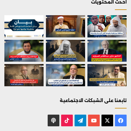
احدث المحتويات
تابعنا على الشبكات الاجتماعية
X
فيسبوك
يوتيوب
تيلقرام
‫TikTok
بودكاست