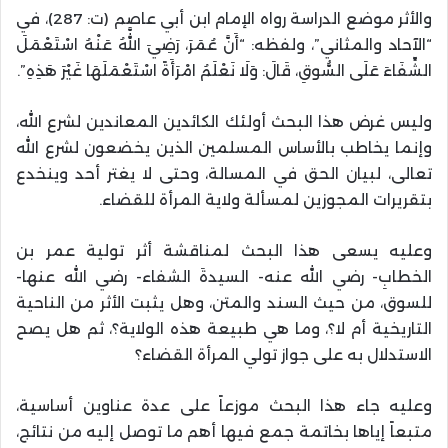
والأثر موضع الدراسة رواه الإمام ابن أبي عاصم (ت: 287)، في
“الآحاد والمثاني”، ولفظه: “أَنَّ عُمَرَ، رَضِيَ اللَّهُ عَنْهُ اسْتَعْمَلَ
الشِّفَاءَ عَلَى السُّوقِ، قَالَ: وَلَا نَعْلَمُ امْرَأَةً اسْتَعْمَلَهَا غَيْرَ هَذِهِ”.
وليس غرض هذا البحث أولئك الكائدين المعاندين لشرع الله،
وإنما يخاطب بالأساس المسلمين الذين يخضعون لشرع الله
تعالى، لبيان الحق في المسالة، وحتى لا يغتر أحد وينخدع
بتقريرات المجوزين لمسألة ولاية المرأة للقضاء.
وعليه يسعى هذا البحث لمناقشة أثر تولية عمر بن
الخطابِ- رضي الله عنه- السيدةَ الشفاء- رضي الله عنها-
للسوق، من حيث السند والمتن، وهل يثبت الأثر من الناحية
التاريخية أم لا؟، وما هي طبيعة هذه الولاية؟، ثم هل يصح
الاستدلال به على جواز تولي المرأة القضاء؟
وعليه جاء هذا البحث موزعاً على عدة عناوين أساسية،
متبعاً إياها بخاتمة جمع فيها أهم ما توصل إليه من نتائج،