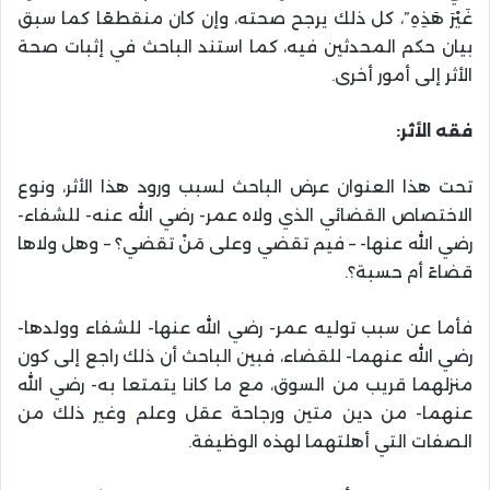
غَيْرَ هَذِهِ”، كل ذلك يرجح صحته، وإن كان منقطعًا كما سبق
بيان حكم المحدثين فيه، كما استند الباحث في إثبات صحة
الأثر إلى أمور أخرى.
فقه الأثر
:
تحت هذا العنوان عرض الباحث لسبب ورود هذا الأثر، ونوع
الاختصاص القضائي الذي ولاه عمر- رضي الله عنه- للشفاء-
رضي الله عنها- – فيم تقضي وعلى مَنْ تقضي؟ – وهل ولاها
قضاءً أم حسبة؟.
فأما عن سبب توليه عمر- رضي الله عنها- للشفاء وولدها-
رضي الله عنهما- للقضاء، فبين الباحث أن ذلك راجع إلى كون
منزلهما قريب من السوق، مع ما كانا يتمتعا به- رضي الله
عنهما- من دين متين ورجاحة عقل وعلم وغير ذلك من
الصفات التي أهلتهما لهذه الوظيفة.