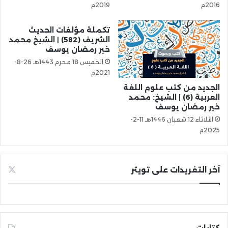
2016م
2019م
تكملة مؤلفات الحديث
الشريف (582) | الشيخ محمد
خير رمضان يوسف
الخميس 18 محرم 1443هـ 26-8-
2021م
الجديد من كتب علوم اللغة
العربية (6) | الشيخ: محمد
خير رمضان يوسف
الثلاثاء 12 شعبان 1446هـ 11-2-
2025م
آخر التغريدات على تويتر