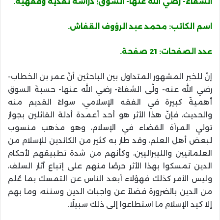
الشفاء- رضي الله عنها- السوق؛ دراسة نقدية وفقهية.
اسم الكاتب: محمد عبد الرؤوف القفاش.
عدد الصفحات: 21 صفحة.
إنّ للخبر المشهور المتداول بين الباحثين أنّ عمر بن الخطاب-
رضي الله عنه- ولّى الشفاءَ- رضي الله عنها- حسبةَ السوق
أهميةً كبيرة في الفقه الإسلامي، سواءً القديم منه
والحديث، فإنّ هذا الأثر هو أحد أعمدة أدلة القائلين بجواز
تولي المرأة القضاء في الإسلام، وهو مذهب منسوب
لبعض أهل العلم، وقد طار به كثير من الكائدين للإسلام من
العلمانيين والليبراليين، وكأنهم من شدة تطبيقهم لأحكام
الدين تمسكوا بهذا الأثر حرصًا منهم على إتباع آثار السلف،
وليس الأمر كذلك فهؤلاء أبعد الناس عن التمسك بما عُلم
من الدين بالضرورة فضلاً عن واجبات الدين وسننه، وما بهم
إلا كيد الإسلام ما استطاعوا إلى ذلك سبيلًا.