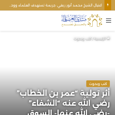
الأوقاف الفلسطينية تنفي صحة تعميم يمنع رفع الأذان عبر السماعات الخارجية للمساجد القريبة من المستوطنات
القائمة
الرئيسية
/
كتب وبحوث
كتب وبحوث
أثر تولية “عمر بن الخطاب”
رضي الله عنه “الشفاء”
-رضي الله عنها- السوق