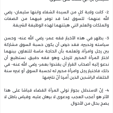
2- كانت ولاية كلٍ من السيدة الشفاء وابنها سليمان- رضي
الله عنهما- للسوق لما قد توفر فيهما من الصفات
والملكات والعلم التي هيئتهما لهذه الوظيفة الشريفة.
3- يظهر في هذه الأخبار فقه عمر- رضي الله عنه- وحسن
سياسته وتدبيره، فقد حرص أن يكون حسبة السوق مشاركة
بين رجل وامرأة، ولعلمه بأن الحاجة ماسة للتعاون بينهما
اختار المرأة المحرم للرجل، وهو فقه دقيق، نستطيع أن
ندعو إليه أصحاب القرار أن يقتدوا بعمر- رضي الله عنه- في
ذلك، فاختيار رجل وامرأة محرم له لحسبة السوق أو غيره سنة
الخلفاء الراشدين الذين أُمرنا أنْ نلتزمها.
4- إنّ الاستدلال بجواز تولي المرأة القضاء قياسًا على هذا
الأثر هو أعجب العجب، ودعوى لا برهان عليه، وقياس باطل لا
يصح بحال من الأحوال.