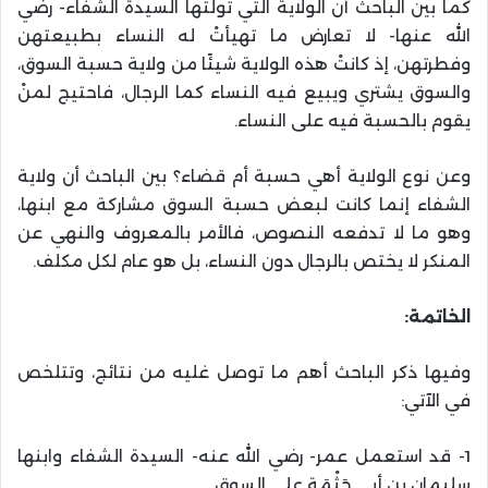
كما بين الباحث أن الولاية التي تولتها السيدة الشفاء- رضي
الله عنها- لا تعارض ما تهيأتْ له النساء بطبيعتهن
وفطرتهن، إذ كانتْ هذه الولاية شيئًا من ولاية حسبة السوق،
والسوق يشتري ويبيع فيه النساء كما الرجال، فاحتيج لمنْ
يقوم بالحسبة فيه على النساء.
وعن نوع الولاية أهي حسبة أم قضاء؟ بين الباحث أن ولاية
الشفاء إنما كانت لبعض حسبة السوق مشاركة مع ابنها،
وهو ما لا تدفعه النصوص، فالأمر بالمعروف والنهي عن
المنكر لا يختص بالرجال دون النساء، بل هو عام لكل مكلف.
الخاتمة
:
وفيها ذكر الباحث أهم ما توصل غليه من نتائج، وتتلخص
في الآتي:
1- قد استعمل عمر- رضي الله عنه- السيدة الشفاء وابنها
سليمان بن أبي حَثْمَة على السوق.